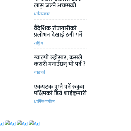
लास जल्ने अचम्मको
ठाऊँ
धर्मसंस्कार
वैदेशिक रोजगारीको
प्रलोभन देखाई ठगी गर्ने
चार जना पक्राउ
राष्ट्रिय
ग्याल्पो ल्होसार, कसले
कसरी मनाउँछन् यो पर्व ?
चाडपर्व
एकपटक पुग्‍नै पर्ने रुकुम
पश्चिमको डिग्रे शाईकुमारी
भगवतीदेवी मन्दिर
धार्मिक पर्यटन