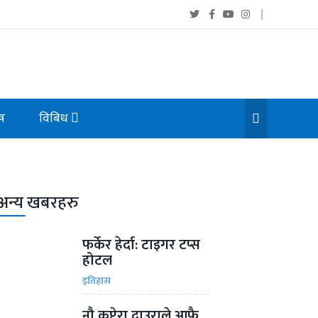
ष
विबिध
अन्य खबरहरु
फर्केर हेर्दा: टाइगर टप्स
होटल
इतिहास
नौ कप्टेरा दाउराले आफै