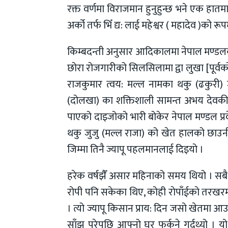
रक्त वर्णमा विराजमान हुनुहुन्छ भने एक हा
अर्को तर्फ भिँ द्य: लाई महेश्वर ( महादेव )को रूपम
किम्बदन्ती अनुसार आदिकालमा नेपाल मण्डलको
छोरा रोजगारीको सिलसिलामा द्वा लुखा [पूर्व
राजकुमार त्वय: मल्ल नामका थकु (ढकुरी) जुजु
(दोलखा) का शक्तिशाली सामन्त अभय देवकी छ
पाएको दाइजोको भारी बोकेर नेपाल मण्डल प्र
थकु जुजु (मल्ल राजा) को खेत हालको छाउनी 
जिम्मा तिनै ज्यापू पहलमानलाई दिइयो ।
हरेक वर्षझैँ असार महिनाको समय थियो । सबै
रोपी पनि सकेका थिए, कोही राेपाँईकाे तरखरम
। त्यो ज्यापू किसान प्राय: दिन जसो खेतमा आउने
साँझ परेपछि आफ्नो घर फर्कने गर्दथ्यो । 