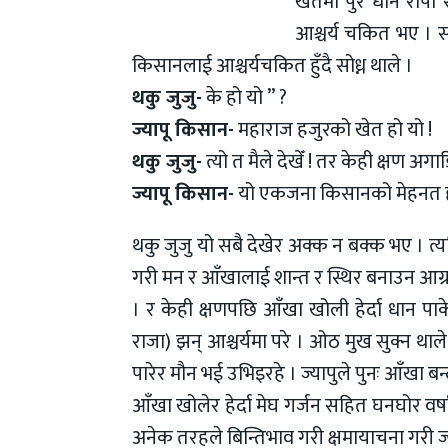
खेतमा पुरै धान रोपी
आश्चर्य चकित भए । सप
किसानलाई आश्चर्यचकित हुँदै सोध्न थाले ।
थकु जुजु-
के हो यो ” ?
ज्यापू किसान-
महाराज हजुरको खेत हो यो !
थकु जुजु-
त्यो त मैले देखेँ ! तर केही क्षण अगा
ज्यापू किसान-
यो एकजना किसानको मेहनत ह
थकु जुजु यो सबै देखेर अक्क न बक्क भए । त्यत्
गरी मन र आँखालाई शान्त र स्थिर बनाउन आग्रह
। र केही क्षणपछि आँखा खोली हेर्दा धान पा
राजा) झन् आश्चर्यमा परे । ओठ मुख सुक्न थाले, 
पारेर मौन भई उभिइरहे । ज्यापुले पुनः आँखा बन्द
आँखा खोलेर हेर्दा मेघ गर्जन सहित घनघोर वर्ष
अनेक तरहले बिन्तिभाव गरी क्षमायाचना गरी ज्य