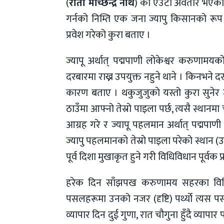
(
रातो मच्छिन्द्र नाथ
) को एउटा अवतार भएको भ
गर्नको निम्ति एक जना ज्यापु किसानको रू
प्रवेश गरेको कुरा बताए ।
ज्यापू अर्थात् पद्मपाणी लोकेश्वर करुणामयक
दरबारमा राख्न उपयुक्त नहुने थाने । किनभने दरब
कारण बताए । थकुजुजुकाे यस्तो कुरा सुनेर 
ठाउँमा आफ्नो तेस्रो पाइला पर्छ, त्यसै स्थानमा
आग्रह गरे र ज्यापू पहलमान अर्थात् पद्मपा
ज्यापु पहलमानको तेस्रो पाइला परेको स्थान (उपत
पूर्व दिशा मुखाकृत हुने गरी विधिविधान पूर्वक प
हरेक दिन साँझपख करुणामय सहरका विभिन्न 
पसलहरूमा उनको नजर (दृष्टि) पर्थ्यो त्यस प
व्यापार दिन दुई गुणा, रात चौगुना हुँदै व्यापार 