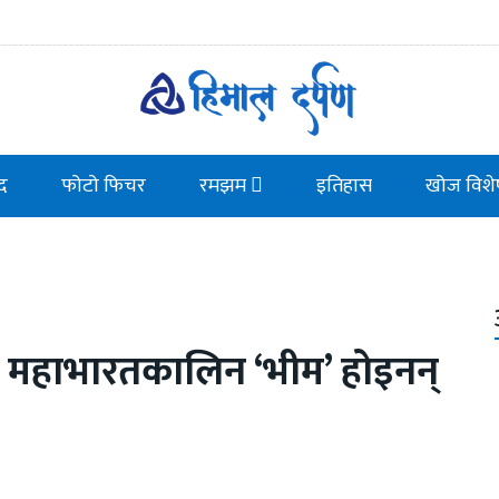
ाद
फोटो फिचर
रमझम
इतिहास
खोज विशे
ज) महाभारतकालिन ‘भीम’ होइनन्