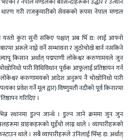
एको र नेपाल मण्डलका बासिन्दाहरूको उद्धार र उत्थान
प धारण गरी राजकुमारीको सेवककाे रूपमा नेपाल मण्डल
ो यस्तो कुरा सुनी सकिए पश्चात् अब भिँ द्य: लाई आफ्नो
ारमा अरूले नाघ्ने वर्ने सम्भावना र जुठाेचाेखे बार्न नसकिने
ज्यापू किसान अर्थात् पद्मपाणी लोकेश्वर करुणामयले जुन
 चाेखाेनिधो पारी विधिविधान पूर्वक आफूलाई प्रतिष्ठापन गर्न
णी लोकेश्वर करुणामयको आदेश अनुरूप नै चाेखाेनिधो पारी
्यका प्रवेश गर्ने मूल द्वार) विष्णुमती नदीको पूर्व किनारमा
्रतिष्ठापन गरिदिए ।
स्थानमा डुल्न जान्थे । डुल्न जाने क्रममा जुन जुन
सलहरूमा ग्राहकहरूको घुइँचो लाग्न थाले । व्यापारीहरूको
फस्टाउन थाले । सबै व्यापारीहरूले उनिलाई भिँम्ह द्य: अर्थात्