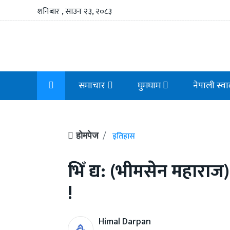
शनिबार , साउन २३, २०८३
समाचार
घुमघाम
नेपाली स्व
इतिहास
होमपेज
भिँ द्य: (भीमसेन महारा
!
Himal Darpan