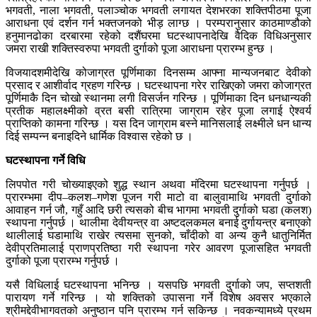
भगवती, नाला भगवती, पलाञ्चोक भगवती लगायत देशभरका शक्तिपीठमा पूजा
आराधना एवं दर्शन गर्न भक्तजनको भीड़ लाग्छ । परम्परानुसार काठमाण्डौको
हनुमानढोका दरबारमा रहेको दशैंघरमा घटस्थापनादेखि वैदिक विधिअनुसार
जमरा राखी शक्तिस्वरुपा भगवती दुर्गाको पूजा आराधना प्रारम्भ हुन्छ ।
विजयादशमीदेखि कोजाग्रत पूर्णिमाका दिनसम्म आफ्ना मान्यजनबाट देवीको
प्रसाद र आशीर्वाद ग्रहण गरिन्छ । घटस्थापना गरेर राखिएको जमरा कोजाग्रत
पूर्णिमाकै दिन चोखो स्थानमा लगी विसर्जन गरिन्छ । पूर्णिमाका दिन धनधान्यकी
प्रतीक महालक्ष्मीको व्रत बसी रात्रिमा जाग्राम रहेर पूजा लगाई ऐश्वर्य
प्राप्तिको कामना गरिन्छ । यस दिन जाग्राम बस्ने मानिसलाई लक्ष्मीले धन धान्य
दिई सम्पन्न बनाइदिने धार्मिक विश्वास रहेको छ ।
घटस्थापना गर्ने विधि
लिपपोत गरी चोख्याइएको शुद्ध स्थान अथवा मंदिरमा घटस्थापना गर्नुपर्छ ।
प्रारम्भमा दीप–कलश–गणेश पूजन गरी माटो वा बालुवामाथि भगवती दुर्गाको
आवाहन गर्न जौ, गहुँ आदि छरी त्यसको बीच भागमा भगवती दुर्गाको घडा (कलश)
स्थापना गर्नुपर्छ । थालीमा देवीयन्त्र वा अष्टदलकमल बनाई दुर्गायन्त्र बनाएको
थालीलाई घडामाथि राखेर त्यसमा सुनको, चाँदीको वा अन्य कुनै धातुनिर्मित
देवीप्रतिमालाई प्राणप्रतिष्ठा गरी स्थापना गरेर आवरण पूजासहित भगवती
दुर्गाको पूजा प्रारम्भ गर्नुपर्छ ।
यसै विधिलाई घटस्थापना भनिन्छ । यसपछि भगवती दुर्गाको जप, सप्तशती
पारायण गर्ने गरिन्छ । यो शक्तिको उपासना गर्ने विशेष अवसर भएकाले
श्रीमद्देवीभागवतको अनुष्ठान पनि प्रारम्भ गर्न सकिन्छ । नवकन्यामध्ये प्रथम