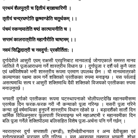
प्रथमं शैलपुत्री च द्वितीयं ब्रह्मचारिणी ।
तृतीयं चन्द्रघण्टेति कूष्माण्डेति चतुर्थकम् ।।
पंचमं स्कन्दमातेति षष्ठं कात्यायनीति च ।
सप्तमं कालरात्रीति महागौरीति चाष्टमम् ।।
नवमं सिद्धिदात्री च नवदुर्गा: प्रकीर्तिता: ।
दुर्गादेवीले आसुरी एवम् राक्षसी प्रवृत्तिबाट मानवलाई जोगाएकाले समस्त मानव
जातिले नै पूजाआराधना गर्ने शास्त्रीय विधान छ । दुर्गापूजा र दशैं पर्व कुनै जात
एवं धर्मविशेषको भनी शास्त्रीय रूपमा प्रमाण उपलब्ध छैन । यो मानवमात्रको
कल्याणका पक्षमा काम गर्ने शक्तिको प्रतीकका रुपमा मनाइन्छ । यस पर्वलाई
असत्यमाथि सत्य र आसुरी शक्तिमाथि दैवी शक्तिको विजयको प्रतीकका रुपमा
मनाउनुपर्छ ।
भगवती दुर्गाको प्रतीकका रूपमा घटस्थापनाको भोलीपल्टदेखि महानवमीसम्म
प्रत्येक दिन फरक-फरक गरी नौ कन्याको पूजा गरिन्छ । यसरी पूजा गरिने
कन्या दुई वर्षमाथिका हुनुपर्ने शास्त्रीय विधान रहेको छ । बड़ादशैंको सातौं दिन
धार्मिक विधिअनुसार फूलपाती भित्र्याइन्छ भने महाअष्टमी र महानवमीका दिन
बलि पूजा गर्नेले शक्तिपीठमा बलिसहित विशेष पूजा-अर्चना पनि गर्ने गर्छन् ।
नवरात्रभर दुर्गा सप्तशती (चण्डी), श्रीमद्देवीभागवत र अन्य देवीसूक्त एवं
स्तोत्रहरुको पारायण पनि गरिन्छ । यस अवसरमा नक्साल भगवती, शोभा