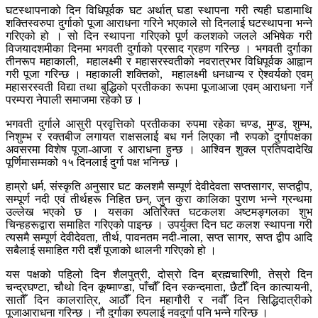
घटस्थापनाको दिन विधिपूर्वक घट अर्थात् घडा स्थापना गरी त्यही घडामाथि
शक्तिस्वरुपा दुर्गाको पूजा आराधना गरिने भएकाले सो दिनलाई घटस्थापना भन्ने
गरिएको हो । सो दिन स्थापना गरिएको पूर्ण कलशको जलले अभिषेक गरी
विजयादशमीका दिनमा भगवती दुर्गाको प्रसाद ग्रहण गरिन्छ । भगवती दुर्गाका
तीनरूप महाकाली, महालक्ष्मी र महासरस्वतीको नवरात्रभर विधिपूर्वक आह्वान
गरी पूजा गरिन्छ । महाकाली शक्तिको, महालक्ष्मी धनधान्य र ऐश्वर्यको एवम्
महासरस्वती विद्या तथा बुद्धिको प्रतीकका रूपमा पूजाआजा एवम् आराधना गर्ने
परम्परा नेपाली समाजमा रहेको छ ।
भगवती दुर्गाले आसुरी प्रवृत्तिको प्रतीकका रुपमा रहेका चण्ड, मुण्ड, शुम्भ,
निशुम्भ र रक्तबीज लगायत राक्षसलाई बध गर्न लिएका नौ रुपको दुर्गापक्षका
अवसरमा विशेष पूजा-आजा र आराधना हुन्छ । आश्विन शुक्ल प्रतिपदादेखि
पूर्णिमासम्मको १५ दिनलाई दुर्गा पक्ष भनिन्छ ।
हाम्रो धर्म, संस्कृति अनुसार घट कलशमै सम्पूर्ण देवीदेवता सप्तसागर, सप्तद्वीप,
सम्पूर्ण नदी एवं तीर्थहरू निहित छन्, जुन कुरा कालिका पुराण भन्ने ग्रन्थमा
उल्लेख भएको छ । यसका अतिरिक्त घटकलश अष्टमङ्गलका शुभ
चिन्हहरूद्वारा समाहित गरिएको पाइन्छ । उपर्युक्त दिन घट कलश स्थापना गरी
त्यसमै सम्पूर्ण देवीदेवता, तीर्थ, पावनतम नदी-नाला, सप्त सागर, सप्त द्वीप आदि
सबैलाई समाहित गरी दशैं पूजाको थालनी गरिएको हो ।
यस पक्षको पहिलो दिन शैलपुत्री, दोस्रो दिन ब्रह्मचारिणी, तेस्रो दिन
चन्द्रघण्टा, चौथो दिन कूष्माण्डा, पाँचौँ दिन स्कन्दमाता, छैटौँ दिन कात्यायनी,
सातौँ दिन कालरात्रि, आठौँ दिन महागौरी र नवौँ दिन सिद्धिदात्रीको
पूजाआराधना गरिन्छ । नौ दुर्गाका रुपलाई नवदुर्गा पनि भन्ने गरिन्छ ।