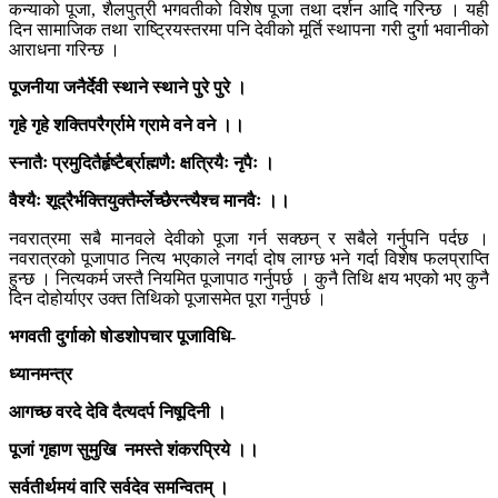
कन्याको पूजा, शैलपुत्री भगवतीको विशेष पूजा तथा दर्शन आदि गरिन्छ । यही
दिन सामाजिक तथा राष्ट्रियस्तरमा पनि देवीको मूर्ति स्थापना गरी दुर्गा भवानीको
आराधना गरिन्छ ।
पूजनीया जनैर्देवी स्थाने स्थाने पुरे पुरे ।
गृहे गृहे शक्तिपरैर्ग्रामे ग्रामे वने वने ।।
स्नातैः प्रमुदितैर्हृष्टैर्ब्राह्मणै: क्षत्रियैः नृपैः ।
वैश्यैः शूद्रैर्भक्तियुक्तैर्म्लेच्छैरन्त्यैश्च मानवैः ।।
नवरात्रमा सबै मानवले देवीको पूजा गर्न सक्छन् र सबैले गर्नुपनि पर्दछ ।
नवरात्रको पूजापाठ नित्य भएकाले नगर्दा दोष लाग्छ भने गर्दा विशेष फलप्राप्ति
हुन्छ । नित्यकर्म जस्तै नियमित पूजापाठ गर्नुपर्छ । कुनै तिथि क्षय भएको भए कुनै
दिन दोहोर्याएर उक्त तिथिको पूजासमेत पूरा गर्नुपर्छ ।
भगवती दुर्गाको षोडशोपचार पूजाविधि-
ध्यानमन्त्र
आगच्छ वरदे देवि दैत्यदर्प निषूदिनी ।
पूजां गृहाण सुमुखि नमस्ते शंकरप्रिये ।।
सर्वतीर्थमयं वारि सर्वदेव समन्वितम् ।