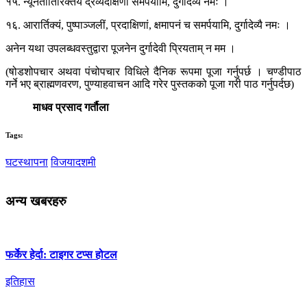
१५. न्यूनतातिरिक्तये द्रव्यदक्षिणां समर्पयामि, दुर्गादेव्यै नमः ।
१६. आरार्तिक्यं, पुष्पाञ्जलीं, प्रदाक्षिणां, क्षमापनं च समर्पयामि, दुर्गादेव्यै नमः ।
अनेन यथा उपलब्धवस्तुद्वारा पूजनेन दुर्गादेवी प्रियताम् न मम ।
(षोडशोपचार अथवा पंचोपचार विधिले दैनिक रूपमा पूजा गर्नुपर्छ । चण्डीपाठ
गर्ने भए ब्राह्मणवरण, पुण्याहवाचन आदि गरेर पुस्तकको पूजा गरी पाठ गर्नुपर्दछ)
माधव प्रसाद गर्तौला
Tags:
घटस्थापना
विजयादशमी
अन्य खबरहरु
फर्केर हेर्दा: टाइगर टप्स होटल
इतिहास