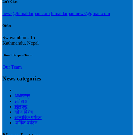
Let's Chat
news@himaldarpan.com
himaldarpan.news@gmail.com
Office
Swayambhu - 15
Kathmandu, Nepal
Himal Darpan Team
Our Team
News categories
अर्थतन्त्र
इतिहास
खेलकुद
खोज विशेष
आन्तरिक पर्यटन
धार्मिक पर्यटन