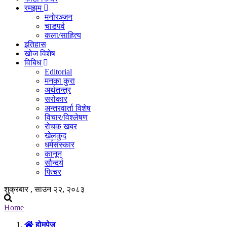
रमझम
मनोरञ्जन
चाडपर्व
कला/साहित्य
इतिहास
खोज विशेष
विबिध
Editorial
मनका कुरा
अर्थतन्त्र
सरोकार
अन्तरवार्ता विशेष
विचार/विश्लेषण
रोचक खबर
खेलकुद
धर्मसंस्कार
कानून
सौन्दर्य
फिचर
शुक्रबार , साउन २२, २०८३
Home
होमपेज