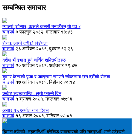
सम्बन्धित समाचार
ग्याल्पो ल्होसार, कसले कसरी मनाउँछन् यो पर्व ?
चाडपर्व
५ फाल्गुन २०८२, मंगलवार १३:४३
रोचक लाग्ने दशैंको विशेषता
चाडपर्व
२३ आश्विन २०८१, बुधबार १२:२६
दशैंमा भीडभाड हुने चर्चित शक्तिपीठहरु
चाडपर्व
२० आश्विन २०८१, आईतवार १९:४७
कुमार केटाको पूजा र जात्रामा रमाउने खोकनामा छैन दशैंको रौनक
चाडपर्व
१७ आश्विन २०८१, बिहीबार २०:१४
कर्कट सङ्क्रान्ति : लुतो फाल्ने दिन
चाडपर्व
१ श्रावण २०८१, मंगलवार ०७:१४
असार १५ अर्थात धान दिवस
चाडपर्व
१६ असार २०८१, शनिबार ०८:०१
हिमाल दर्पणले ‘नहतारिऔँ, ब्रेकिङ समाचारको पछि नदगुरऔँ’ भन्ने उद्देश्यले