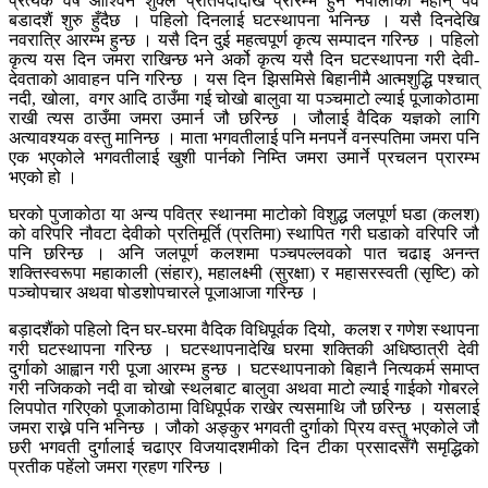
प्रत्येक वर्ष आश्विन शुक्ल प्रतिपदादेखि प्रारम्भ हुने नेपालीको महान् पर्व
बडादशैं शुरु हुँदैछ । पहिलो दिनलाई घटस्थापना भनिन्छ । यसै दिनदेखि
नवरात्रि आरम्भ हुन्छ । यसै दिन दुई महत्वपूर्ण कृत्य सम्पादन गरिन्छ । पहिलो
कृत्य यस दिन जमरा राखिन्छ भने अर्को कृत्य यसै दिन घटस्थापना गरी देवी-
देवताको आवाहन पनि गरिन्छ । यस दिन झिसमिसे बिहानीमै आत्मशुद्धि पश्चात्
नदी, खोला, वगर आदि ठाउँमा गई चोखो बालुवा या पञ्चमाटो ल्याई पूजाकोठामा
राखी त्यस ठाउँमा जमरा उमार्न जौ छरिन्छ । जौलाई वैदिक यज्ञको लागि
अत्यावश्यक वस्तु मानिन्छ । माता भगवतीलाई पनि मनपर्ने वनस्पतिमा जमरा पनि
एक भएकोले भगवतीलाई खुशी पार्नको निम्ति जमरा उमार्ने प्रचलन प्रारम्भ
भएको हो ।
घरको पुजाकोठा या अन्य पवित्र स्थानमा माटोको विशुद्ध जलपूर्ण घडा (कलश)
को वरिपरि नौवटा देवीको प्रतिमूर्ति (प्रतिमा) स्थापित गरी घडाको वरिपरि जौ
पनि छरिन्छ । अनि जलपूर्ण कलशमा पञ्चपल्लवको पात चढाइ अनन्त
शक्तिस्वरूपा महाकाली (संहार), महालक्ष्मी (सुरक्षा) र महासरस्वती (सृष्टि) को
पञ्चोपचार अथवा षोडशोपचारले पूजाआजा गरिन्छ ।
बड़ादशैंको पहिलो दिन घर-घरमा वैदिक विधिपूर्वक दियो, कलश र गणेश स्थापना
गरी घटस्थापना गरिन्छ । घटस्थापनादेखि घरमा शक्तिकी अधिष्ठात्री देवी
दुर्गाको आह्वान गरी पूजा आरम्भ हुन्छ । घटस्थापनाको बिहानै नित्यकर्म समाप्त
गरी नजिकको नदी वा चोखो स्थलबाट बालुवा अथवा माटो ल्याई गाईको गोबरले
लिपपोत गरिएको पूजाकोठामा विधिपूर्पक राखेर त्यसमाथि जौ छरिन्छ । यसलाई
जमरा राख्ने पनि भनिन्छ । जौको अङ्कुर भगवती दुर्गाको प्रिय वस्तु भएकोले जौ
छरी भगवती दुर्गालाई चढाएर विजयादशमीको दिन टीका प्रसादसँगै समृद्धिको
प्रतीक पहेंलो जमरा ग्रहण गरिन्छ ।