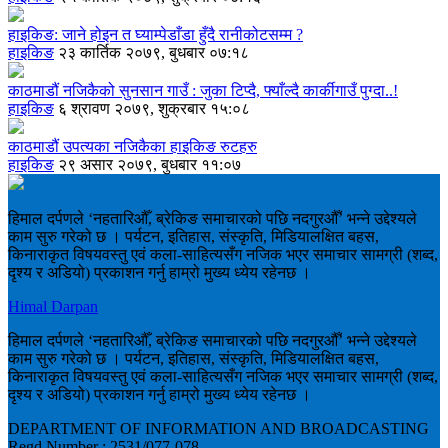
हाइकिङ: जाने होइन त घ्याम्पेडाँडा हुँदै रानीकोटसम्म ?
हाइकिङ
२३ कार्तिक २०७९, बुधबार ०७:१८
काठमाडौं नजिकैको सुनसान गाउँ : जुका टिप्दै, फ्याँल्दै कार्कीगाउँ पुग्दा..!
हाइकिङ
६ श्रावण २०७९, शुक्रबार १५:०८
काठमाडौं उपत्यका नजिकैका हाइकिङ रुटहरु
हाइकिङ
२९ असार २०७९, बुधबार ११:०७
हिमाल दर्पणले ‘नहतारिऔँ, ब्रेकिङ समाचारको पछि नदगुरऔँ’ भन्ने उद्देश्यले
काम सुरु गरेको छ । पर्यटन, इतिहास, संस्कृति, मिडियालक्षित बहस,
किनाराकृत विषयवस्तु एवं कला-साहित्यसँग नजिक भएर समाचार सामग्री (शब्द,
दृश्य र अडियो) प्रकाशन गर्नु हाम्रो मुख्य ध्येय रहेनछ ।
Himal Darpan
हिमाल दर्पणले ‘नहतारिऔँ, ब्रेकिङ समाचारको पछि नदगुरऔँ’ भन्ने उद्देश्यले
काम सुरु गरेको छ । पर्यटन, इतिहास, संस्कृति, मिडियालक्षित बहस,
किनाराकृत विषयवस्तु एवं कला-साहित्यसँग नजिक भएर समाचार सामग्री (शब्द,
दृश्य र अडियो) प्रकाशन गर्नु हाम्रो मुख्य ध्येय रहेनछ ।
DEPARTMENT OF INFORMATION AND BROADCASTING
Regd Number : 2531/077-078