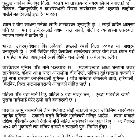
फुटुङ गाविस मिलाएर वि.सं. २०७१ मा तारकेश्वर नगरपालिका बनाएको छ ।
विशेषतः जितपुरफेदि र काभ्रेस्थली शिरमा तारकेश्वर पर्ने भएकाले त्यहाँका
गाउँले महादेवलाई इष्ट देव मान्छन् ।
ध्यान र योग साधना गर्नेका लागि तारकेश्वर पूण्यभूमि हो । त्यहाँ कविर आश्रम
पनि छ । मन र इन्द्रियलाई वशमा राख्न सक्ने, बोली र व्यवहारमा एकरुपता
ल्याउन मान्छे नै कविर हो ।
भारत, उत्तरप्रदेशका विशालदेवको इच्छाले त्यहाँ वि.सं २००४ मा आश्रम
बनाइएको हो । उनी जिवित छँदा बेलाबेला तारकेश्वर आएर योग तथा ध्यान गर्थे
। पहिला पहिला आश्रमले त्यहाँ शिविर चलाउँथ्यो । अचेल चलाउँदैन ।
तारकेश्वर मुन्तिर पाँच माने भञ्ज्याङ छ । भञ्ज्याङबाट आधा घन्टामा उत्तर
तारकेश्वर, दक्षिण आधा घन्टा ओरालोमा तीनपिप्ले, पश्चिम दुई घन्टामा ककनी र
पूर्व सभा घन्टामा काभ्रेस्थली पुगिन्छ । पाँच मानेबाट जंगलको बाटो, हरियाली,
चिरबिर, किरा फटयाङग्राको आवाजले मोहित पार्छ ।
पहिला पाँच वटा माने थिए, अहिले ४ वटा मात्र छन् । एउटा पहिरोले खायो ।
पुराना मानेलाई घेरेर ठूलो माने बनाइएको छ ।
पासाङ ल्हामु राजमार्गको तीनपिप्लेबाट सोझै उकालो चढ्दा ५ किमिमा तारकेश्वर
महादेव पुगिन्छ । उकालो चढ्ने वित्तिकै भुवनेश्वरी मन्दिर आउँछ । श्याम बाबाले
दक्षिण एशियाकै अग्लो देवीको मूर्ति सहित भुवनेश्वरी बनाएका थिए । १२ वैशाख
०७२ को भुकम्पले त्यो मन्दिर ढाल्यो र त्यसको पुनः निर्माण हुँदैछ ।