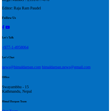
Editor: Raja Ram Paudel
Follow Us
Let's Talk
+977-1-4958064
Let's Chat
news@himaldarpan.com
himaldarpan.news@gmail.com
Office
Swayambhu - 15
Kathmandu, Nepal
Himal Darpan Team