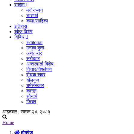
रमझम
मनोरञ्जन
चाडपर्व
कला/साहित्य
इतिहास
खोज विशेष
विबिध
Editorial
मनका कुरा
अर्थतन्त्र
सरोकार
अन्तरवार्ता विशेष
विचार/विश्लेषण
रोचक खबर
खेलकुद
धर्मसंस्कार
कानून
सौन्दर्य
फिचर
आइतबार , साउन २४, २०८३
Home
होमपेज