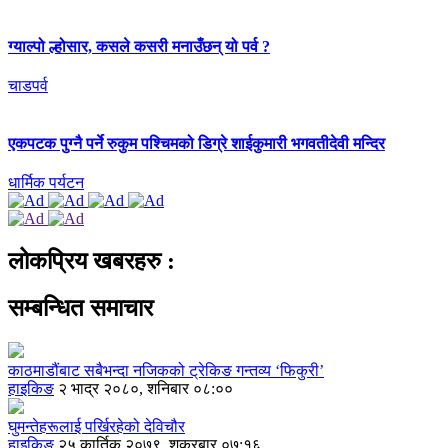
ग्याल्पो ल्होसार, कसले कसरी मनाउँछन् यो पर्व ?
चाडपर्व
एकपटक पुग्‍नै पर्ने रुकुम पश्चिमको डिग्रे शाईकुमारी भगवतीदेवी मन्दिर
धार्मिक पर्यटन
लोकप्रिय खबरहरु :
सम्बन्धित समाचार
काठमाडौंबाट सबैभन्दा नजिकको ट्रेकिङ गन्तव्य ‘फिकुरी’
हाइकिङ
२ भाद्र २०८०, शनिबार ०८:००
घुमन्तेहरूलाई पर्खिरहेको देविचौर
हाइकिङ
२५ कार्तिक २०७९, शुक्रबार ०७:१६