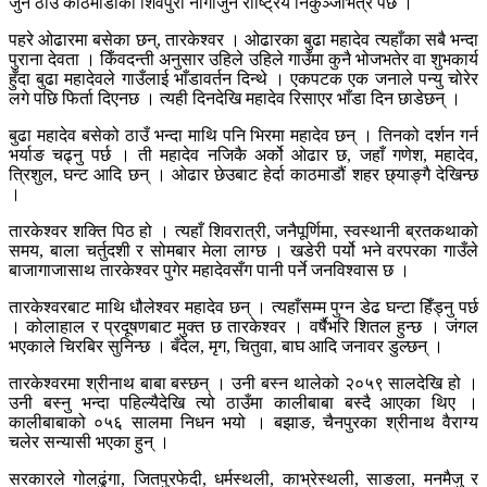
जुन ठाउँ काठमाडौंको शिवपुरी नार्गाजुन राष्ट्रिय निकुञ्जभित्र पर्छ ।
पहरे ओढारमा बसेका छन्, तारकेश्वर । ओढारका बुढा महादेव त्यहाँका सबै भन्दा
पुराना देवता । किँवदन्ती अनुसार उहिले उहिले गाउँमा कुनै भोजभतेर वा शुभकार्य
हुँदा बुढा महादेवले गाउँलाई भाँडावर्तन दिन्थे । एकपटक एक जनाले पन्यु चोरेर
लगे पछि फिर्ता दिएनछ । त्यही दिनदेखि महादेव रिसाएर भाँडा दिन छाडेछन् ।
बुढा महादेव बसेको ठाउँ भन्दा माथि पनि भिरमा महादेव छन् । तिनको दर्शन गर्न
भर्याङ चढ्नु पर्छ । ती महादेव नजिकै अर्को ओढार छ, जहाँ गणेश, महादेव,
त्रिशुल, घन्ट आदि छन् । ओढार छेउबाट हेर्दा काठमाडौं शहर छ्याङ्गै देखिन्छ
।
तारकेश्वर शक्ति पिठ हो । त्यहाँ शिवरात्री, जनैपूर्णिमा, स्वस्थानी ब्रतकथाको
समय, बाला चर्तुदशी र सोमबार मेला लाग्छ । खडेरी पर्यो भने वरपरका गाउँले
बाजागाजासाथ तारकेश्वर पुगेर महादेवसँग पानी पर्ने जनविश्वास छ ।
तारकेश्वरबाट माथि धौलेश्वर महादेव छन् । त्यहाँसम्म पुग्न डेढ घन्टा हिँड्नु पर्छ
। कोलाहाल र प्रदूषणबाट मुक्त छ तारकेश्वर । वर्षैभरि शितल हुन्छ । जंगल
भएकाले चिरबिर सुनिन्छ । बँदेल, मृग, चितुवा, बाघ आदि जनावर डुल्छन् ।
तारकेश्वरमा श्रीनाथ बाबा बस्छन् । उनी बस्न थालेको २०५९ सालदेखि हो ।
उनी बस्नु भन्दा पहिल्यैदेखि त्यो ठाउँमा कालीबाबा बस्दै आएका थिए ।
कालीबाबाको ०५६ सालमा निधन भयो । बझाङ, चैनपुरका श्रीनाथ वैराग्य
चलेर सन्यासी भएका हुन् ।
सरकारले गोलढुंगा, जितपुरफेदी, धर्मस्थली, काभ्रेस्थली, साङला, मनमैजु र