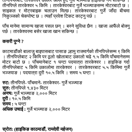
तीनपिप्लेबाट तारकेश्वर उक्लेर अल्ले हुँदै गुर्जे भञ्ज्याङ हाइकिङ गर्न सकिन्छ ।
तीनपिप्ले तारकेश्वर ५ किमि । तारकेश्वरबाट गुर्जे भञ्ज्याङसम्म मोटरबाटो छ ।
साइकल र मोटरबाइक चलाउन मिल्छ। तारकेश्वरबाट गुर्जे जाँदा बीचमा
निकुञ्जको चेकपोष्ट छ । त्यहाँ प्रवेश टिकट काट्नु पर्छ ।
पाँच मानेमा सामान्य खाजा पसल छन् । बस्ने सुविधा छैन । खाजा आफैंले बोक्नु
पर्छ । तारकेश्वरमा बसेर खाजा खान सकिन्छ ।
कसरी पुग्ने ?
काटमाडौंको बालाजु बाइपासबाट पासाङ ल्हामु राजमार्गको तीनपिप्लेसम्म ९ किमि
। तीनपिप्लेबाट २ किमि पर ठूलो खोलाबाट उकालो चढे १.५ किमि पाँचमानेसम्म
मोटर बाटो छ । पाँचमानेबाट १ घन्टा पदयात्रा तारकेश्वर । हाइकिङ गर्दा
तीनपिप्लेबाट ५ किमि उकालोमा तारकेश्वर । तारकेश्वरबाट ५.५ किमिमा गुर्जे
भञ्जयाङ । पदयात्रा दुरी १०.५ किमि । समय ५ घन्टा ।
रुट:
तीनपिप्ले- पाँचमाने- तारकेश्वर- गुर्जे भञ्ज्याङ
सुरु:
तीनपिप्ले १,४३० मिटर
अन्त्य:
गुर्जे भञ्ज्याङ २,००० मिटर
दुरी :
१०.५ किमि
समय :
५ घन्टा
अधिक उचाई :
गुर्जे भञ्ज्याङ २,००० मिटर
स्रोत: (हाइकिङ काठमाडौं, रामदेवी मर्हजन)