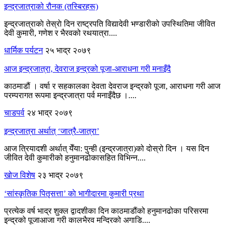
इन्द्रजात्राको रौनक (तस्बिरहरू)
इन्द्रजात्राकाे तेस्राे दिन राष्ट्रपति विद्यादेवी भण्डारीको उपस्थितिमा जीवित
देवी कुमारी, गणेश र भैरवको रथयात्रा....
धार्मिक पर्यटन
२५ भाद्र २०७९
आज इन्द्रजात्रा, देवराज इन्द्रको पूजा-आराधना गरी मनाइँदै
काठमाडौं । वर्षा र सहकालका देवता देवराज इन्द्रको पूजा, आराधना गरी आज
परम्परागत रूपमा इन्द्रजात्रा पर्व मनाइँदैछ ।....
चाडपर्व
२४ भाद्र २०७९
इन्द्रजात्रा अर्थात् ‘जात्रै-जात्रा’
आज त्रियादशी अर्थात् येँया: पुन्ही (इन्द्रजात्रा)को दोस्रो दिन । यस दिन
जीवित देवी कुमारीको हनुमानढोकासहित विभिन्न....
खोज विशेष
२३ भाद्र २०७९
‘सांस्कृतिक पितृसत्ता’ काे भागीदारमा कुमारी प्रथा
प्रत्येक वर्ष भाद्र शुक्ल द्वादशीका दिन काठमाडौंको हनुमानढोका परिसरमा
इन्द्रको पूजाआजा गरी कालभैरव मन्दिरको अगाडि....