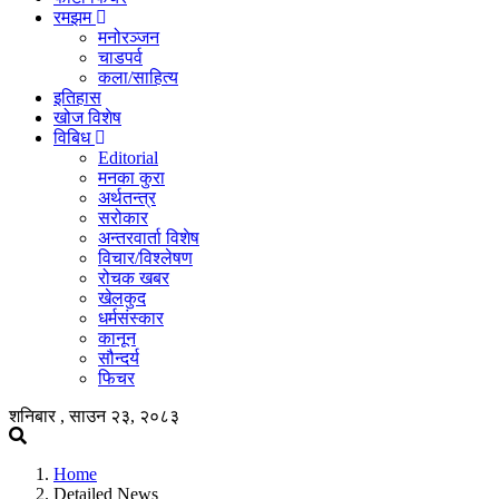
रमझम
मनोरञ्जन
चाडपर्व
कला/साहित्य
इतिहास
खोज विशेष
विबिध
Editorial
मनका कुरा
अर्थतन्त्र
सरोकार
अन्तरवार्ता विशेष
विचार/विश्लेषण
रोचक खबर
खेलकुद
धर्मसंस्कार
कानून
सौन्दर्य
फिचर
शनिबार , साउन २३, २०८३
Home
Detailed News