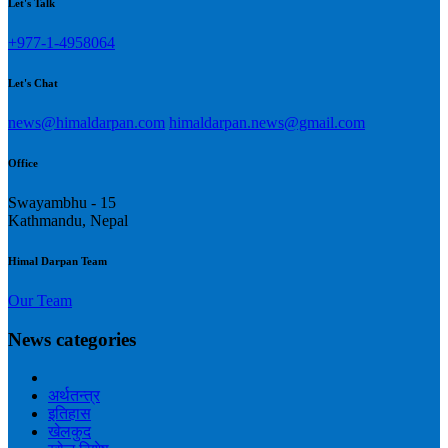
Let's Talk
+977-1-4958064
Let's Chat
news@himaldarpan.com
himaldarpan.news@gmail.com
Office
Swayambhu - 15
Kathmandu, Nepal
Himal Darpan Team
Our Team
News categories
अर्थतन्त्र
इतिहास
खेलकुद