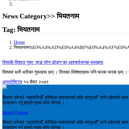
News Category>> भियतनाम
Tag: भियतनाम
Home
भियतनाम%E0%A4%AD%E0%A4%BF%E0%A4%AF%E0
विश्वकै विशाल गुफा ‘हाङ सोन डोङ्ग’का आश्चर्यजनक तथ्यहरू
विश्वमा थरी थरीका गुफाहरू छन् । तिनका विशेषताहरू पनि फरक फरक छन् । तर यह
अन्तर्राष्ट्रिय
१५ चैत्र २०७९
हिमाल दर्पणले ‘नहतारिऔँ, ब्रेकिङ समाचारको पछि नदगुरऔँ’ भन्ने उद्देश्यले क
प्रकाशन गर्नु हाम्रो मुख्य ध्येय रहेनछ ।
Himal Darpan
हिमाल दर्पणले ‘नहतारिऔँ, ब्रेकिङ समाचारको पछि नदगुरऔँ’ भन्ने उद्देश्यले क
प्रकाशन गर्नु हाम्रो मुख्य ध्येय रहेनछ ।