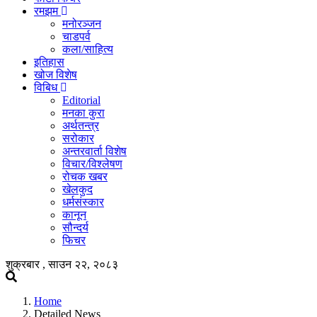
रमझम
मनोरञ्जन
चाडपर्व
कला/साहित्य
इतिहास
खोज विशेष
विबिध
Editorial
मनका कुरा
अर्थतन्त्र
सरोकार
अन्तरवार्ता विशेष
विचार/विश्लेषण
रोचक खबर
खेलकुद
धर्मसंस्कार
कानून
सौन्दर्य
फिचर
शुक्रबार , साउन २२, २०८३
Home
Detailed News