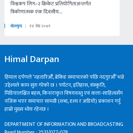
विश्वकप लिग–२ क्रिकेट प्रतियोगिताअन्तर्गत
त्रिकोणात्मक एक दिवसीय....
खेलकुद
१४ जेष्ठ २०७९
Himal Darpan
हिमाल दर्पणले ‘नहतारिऔँ, ब्रेकिङ समाचारको पछि नदगुरऔँ’ भन्ने
उद्देश्यले काम सुरु गरेको छ । पर्यटन, इतिहास, संस्कृति,
मिडियालक्षित बहस, किनाराकृत विषयवस्तु एवं कला-साहित्यसँग
नजिक भएर समाचार सामग्री (शब्द, दृश्य र अडियो) प्रकाशन गर्नु
हाम्रो मुख्य ध्येय रहेनछ ।
DEPARTMENT OF INFORMATION AND BROADCASTING
Regd Number : 2531/077-078