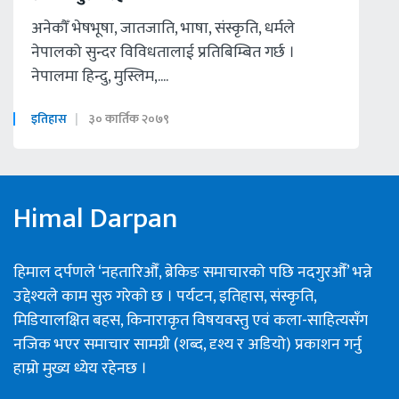
अनेकौँ भेषभूषा, जातजाति, भाषा, संस्कृति, धर्मले
नेपालको सुन्दर विविधतालाई प्रतिबिम्बित गर्छ ।
नेपालमा हिन्दु, मुस्लिम,....
इतिहास
३० कार्तिक २०७९
Himal Darpan
हिमाल दर्पणले ‘नहतारिऔँ, ब्रेकिङ समाचारको पछि नदगुरऔँ’ भन्ने
उद्देश्यले काम सुरु गरेको छ । पर्यटन, इतिहास, संस्कृति,
मिडियालक्षित बहस, किनाराकृत विषयवस्तु एवं कला-साहित्यसँग
नजिक भएर समाचार सामग्री (शब्द, दृश्य र अडियो) प्रकाशन गर्नु
हाम्रो मुख्य ध्येय रहेनछ ।