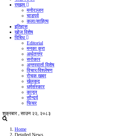
रमझम
मनोरञ्जन
चाडपर्व
कला/साहित्य
इतिहास
खोज विशेष
विबिध
Editorial
मनका कुरा
अर्थतन्त्र
सरोकार
अन्तरवार्ता विशेष
विचार/विश्लेषण
रोचक खबर
खेलकुद
धर्मसंस्कार
कानून
सौन्दर्य
फिचर
शुक्रबार , साउन २२, २०८३
Home
Detailed News