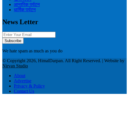
आन्तरिक पर्यटन
धार्मिक पर्यटन
News Letter
We hate spam as much as you do
© Copyright 2026, HimalDarpan. All Right Reserved. | Website by
Nirvan Studio
About
Advertise
Privacy & Policy
Contact Us