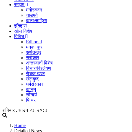
रमझम
मनोरञ्जन
चाडपर्व
कला/साहित्य
इतिहास
खोज विशेष
विबिध
Editorial
मनका कुरा
अर्थतन्त्र
सरोकार
अन्तरवार्ता विशेष
विचार/विश्लेषण
रोचक खबर
खेलकुद
धर्मसंस्कार
कानून
सौन्दर्य
फिचर
शनिबार , साउन २३, २०८३
Home
Detailed News