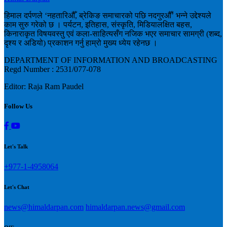
हिमाल दर्पणले ‘नहतारिऔँ, ब्रेकिङ समाचारको पछि नदगुरऔँ’ भन्ने उद्देश्यले
काम सुरु गरेको छ । पर्यटन, इतिहास, संस्कृति, मिडियालक्षित बहस,
किनाराकृत विषयवस्तु एवं कला-साहित्यसँग नजिक भएर समाचार सामग्री (शब्द,
दृश्य र अडियो) प्रकाशन गर्नु हाम्रो मुख्य ध्येय रहेनछ ।
DEPARTMENT OF INFORMATION AND BROADCASTING
Regd Number : 2531/077-078
Editor: Raja Ram Paudel
Follow Us
Let's Talk
+977-1-4958064
Let's Chat
news@himaldarpan.com
himaldarpan.news@gmail.com