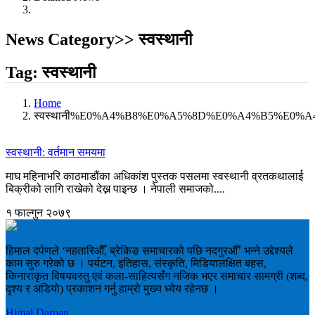
News Category>> स्वस्थानी
Tag: स्वस्थानी
Home
स्वस्थानी%E0%A4%B8%E0%A5%8D%E0%A4%B5%E0
स्वस्थानी: वर्तमान समयमा
माघ महिनाभरि काठमाडौंका अधिकांश पुस्तक पसलमा स्वस्थानी व्रतकथालाई
बिक्रीको लागि राखेको देख्न पाइन्छ । नेपाली समाजको....
१ फाल्गुन २०७९
हिमाल दर्पणले ‘नहतारिऔँ, ब्रेकिङ समाचारको पछि नदगुरऔँ’ भन्ने उद्देश्यले
काम सुरु गरेको छ । पर्यटन, इतिहास, संस्कृति, मिडियालक्षित बहस,
किनाराकृत विषयवस्तु एवं कला-साहित्यसँग नजिक भएर समाचार सामग्री (शब्द,
दृश्य र अडियो) प्रकाशन गर्नु हाम्रो मुख्य ध्येय रहेनछ ।
Himal Darpan