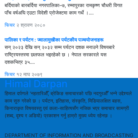
बर्दियाको बारबर्दिया नगरपालिका–७, रम्मापुरका रामकृष्ण चौधरी विगत
पाँच वर्षअघि एउटा विदेशी प्रोजेक्टमा काम गर्थे ।....
फिचर
२ श्रावण २०८०
पालिका र पर्यटन : ज्वालामुखीका पर्यटकीय पञ्चयोजनाहरू
सन् २०२३ देखि सन् २०३२ सम्म पर्यटन दशक मनाउने विषयबारे
राष्ट्रियस्तरमा छलफल भइरहेको छ । नेपाल सरकारले यस
दशकभित्र ३५....
फिचर
१२ माघ २०७९
Himal Darpan
हिमाल दर्पणले ‘नहतारिऔँ, ब्रेकिङ समाचारको पछि नदगुरऔँ’ भन्ने उद्देश्यले
काम सुरु गरेको छ । पर्यटन, इतिहास, संस्कृति, मिडियालक्षित बहस,
किनाराकृत विषयवस्तु एवं कला-साहित्यसँग नजिक भएर समाचार सामग्री
(शब्द, दृश्य र अडियो) प्रकाशन गर्नु हाम्रो मुख्य ध्येय रहेनछ ।
DEPARTMENT OF INFORMATION AND BROADCASTING