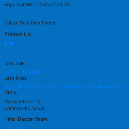
Regd Number : 2531/077-078
Editor: Raja Ram Paudel
Follow Us
Let's Talk
+977-1-4958064
Let's Chat
news@himaldarpan.com
himaldarpan.news@gmail.com
Office
Swayambhu - 15
Kathmandu, Nepal
Himal Darpan Team
Our Team