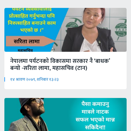
नेपालमा पर्यटनकाे विकासमा सरकार नै ‘बाधक’
बन्याे -सरिता लामा, महासचिव (टान)
१४ श्रावण २०७९, शनिबार १३:२३