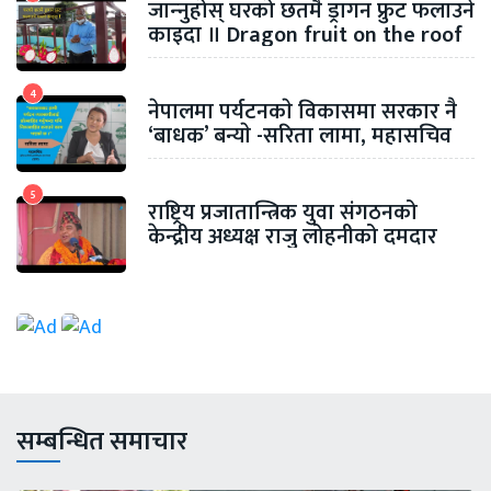
जान्‍नुहोस् घरको छतमै ड्रागन फ्रुट फलाउने
काइदा ॥ Dragon fruit on the roof
of the house
4
नेपालमा पर्यटनकाे विकासमा सरकार नै
‘बाधक’ बन्याे -सरिता लामा, महासचिव
(टान)
5
राष्ट्रिय प्रजातान्त्रिक युवा संगठनको
केन्द्रीय अध्यक्ष राजु लोहनीको दमदार
भाषण
सम्बन्धित समाचार