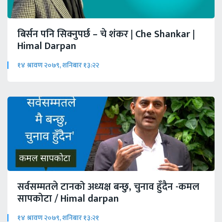
बिर्सन पनि सिक्नुपर्छ – चे शंकर | Che Shankar |
Himal Darpan
१४ श्रावण २०७९, शनिबार १३:२२
सर्वसम्मतले टानको अध्यक्ष बन्छु, चुनाव हुँदैन -कमल
सापकोटा / Himal darpan
१४ श्रावण २०७९, शनिबार १३:२१