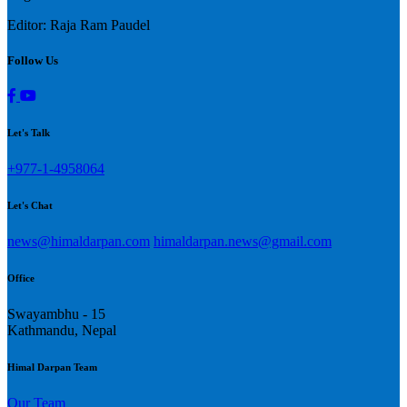
Editor: Raja Ram Paudel
Follow Us
Let's Talk
+977-1-4958064
Let's Chat
news@himaldarpan.com
himaldarpan.news@gmail.com
Office
Swayambhu - 15
Kathmandu, Nepal
Himal Darpan Team
Our Team