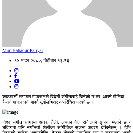
Mim Bahadur Pariyar
१४ भाद्र २०८०, बिहीबार १३:१३
काठमाडौं लगायत माेफसलले विदेशी संगीतलाई चिनेको छ तर, आफ्नै मौलिक
रैथाने मागल भने आफ्नै भूगोलभित्र अपरिचित भएको छ ।
विश्व संगीत सागरमा अनेक शैली, लयका गीत संगीतकाे सृजना भएको छ र
भविष्यमा पनि नयाँनयाँ शैलीका सांगीतिक सृजना अवश्य देखिनेछन् । हेभि
मेटलकाे कर्कश आवाजदेखि देउडा गीतकाे सामुहिक लय र पाइलाको आफ्नै