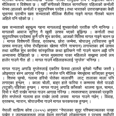
मौलिकता र विशेषता छ । यहीँ संगीतकाे विशाल सागरभित्र पहिलाको कर्नाली
भेगमा (हालकाे कर्नाली र सुदूरपश्चिम प्रदेश ) तथा भारतको उत्तराखण्डका केही
भूभागमा प्राचीन खस सभ्यताको मौलिक शैलीमा गाइने मागल गीतकाे चलन
अहिले पनि रहेको छ ।
खस सभ्यताको बहुमूल्य गहना मागललाई शुभकार्यकाे प्रतीक पनि मानिन्छ ।
मागलकाे आवाज सुनिनु नै खुसी उत्सव भएको बुझिन्छ । कर्नाली तथा
सुदूरपश्चिम प्रदेशमा कुनै पनि शुभ कार्यमा, आजको मितिमा मागल गाइने चलन छ
। मागल विशेषगरी विवाह, व्रतबन्ध, छोरा जन्मेमा, चाेपाउनु (परिवारमा कुनै
उत्सव मनाउनु परेमा राेपाँइताका खेतमा गरिने नाचगान) लगायतका हर्ष उत्सव
तथा धार्मिक शुभ कार्यमा सांस्कृतिक कथा झल्किने गरी गाउने चलन अझै पनि
अभ्यासमा देखिएको छ । मागल मुख्यतया पाका महिलाले समूहमा लामो लय
हालेर गाउने गीत हो । मागल गाउने महिलाहरूलाई ‘मुग्लेरु’ भनिन्छ ।
मागल गाउनु अगाडि मुग्लेरुलाई एकतिर फेरुवा (हातले बुनेकाे गलैँचा जस्तै )
ओछ्याएर बस्न आग्रह गरिन्छ । मग्लेरु पनि मौलिक भेषभूषामा सजिएका हुन्छन्
। शिरमा घुम्चाे, गलामा हरियो पाेतेका मालासँगै लाट् तालाका माला पनि
लगाएका हुन्छन् । काला चाेली, बाह्र हाते फरिया र कम्मरमा सेतो पाउडाे
(पटुकी) पहिरेका हुन्छन् । मागल गाउनु अगाडि काँसको थालमा फूल, चामल,
दियो र भेटी राखेर मागल गाउन आग्रह गरिन्छ । त्यसपश्चात् उत्सवको प्रकृति
हेरेर मग्लेरुले गालामा हात राखेर लामो लयमा मागल गाउने गर्छन् । विवाह,
व्रतबन्ध, न्वारान, चाेपाउनीमा गाउने मागल फरकफरक हुन्छन् ।
नेपाली साहित्य काेश (२०५५) अनुसार “नेपालका सुदूर पश्चिमाञ्चलका पाखा
पखेरा र उपत्यकाहरूमा लाक देवता मस्टोको लोकमान्यता र प्रभुत्व सर्वोपरि