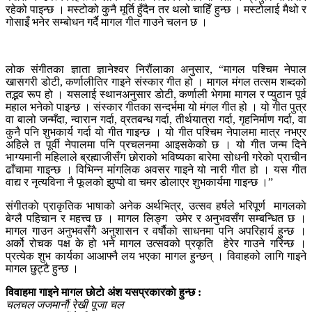
रहेको पाइन्छ । मस्टोको कुनै मूर्ति हुँदैन तर थलो चाहिँ हुन्छ । मस्टोलाई मैथो र
गोसाइँ भनेर सम्बोधन गर्दै मागल गीत गाउने चलन छ ।
लोक संगीतका ज्ञाता ज्ञानेश्वर निराैंलाका अनुसार, “मागल पश्चिम नेपाल
खासगरी डोटी, कर्णालीतिर गाइने संस्कार गीत हो । मागल मंगल तत्सम शब्दको
तद्भव रूप हो । यसलाई स्थानअनुसार डोटी, कर्णाली भेगमा मागल र प्युठान पूर्व
महाल भनेको पाइन्छ । संस्कार गीतका सन्दर्भमा यो मंगल गीत हो । यो गीत पुत्र
वा बालो जन्मँदा, न्वारान गर्दा, व्रतबन्ध गर्दा, तीर्थयात्रा गर्दा, गृहनिर्माण गर्दा, वा
कुनै पनि शुभकार्य गर्दा यो गीत गाइन्छ । यो गीत पश्चिम नेपालमा मात्र नभएर
अहिले त पूर्वी नेपालमा पनि प्रचलनमा आइसकेको छ । यो गीत जन्म दिने
भाग्यमानी महिलाले ब्रह्माजीसँग छोराको भविष्यका बारेमा सोधनी गरेको प्राचीन
ढाँचामा गाइन्छ । विभिन्न मांगलिक अवसर गाइने यो नारी गीत हो । यस गीत
वाद्य र नृत्यविना नै फूलको झुप्पो वा चमर डोलाएर शुभकार्यमा गाइन्छ ।”
संगीतकाे प्राकृतिक भाषाको अनेक अर्थभित्र, उत्सव हर्षले भरिपूर्ण मागलकाे
बेग्लै पहिचान र महत्त्व छ । मागल लिङ्ग उमेर र अनुभवसँग सम्बन्धित छ ।
मागल गाउन अनुभवसँगै अनुशासन र वर्षाैकाे साधनमा पनि अपरिहार्य हुन्छ ।
अर्को रोचक पक्ष के हो भने मागल उत्सवको प्रकृति हेरेर गाउने गरिन्छ ।
प्रत्येक शुभ कार्यका आआफ्नै लय भएका मागल हुन्छन् । विवाहको लागि गाइने
मागल छुट्टै हुन्छ ।
विवाहमा गाइने मागल छोटो अंश यसप्रकारकाे हुन्छ :
चलचल जजमानाैं रेखी पूजा चल