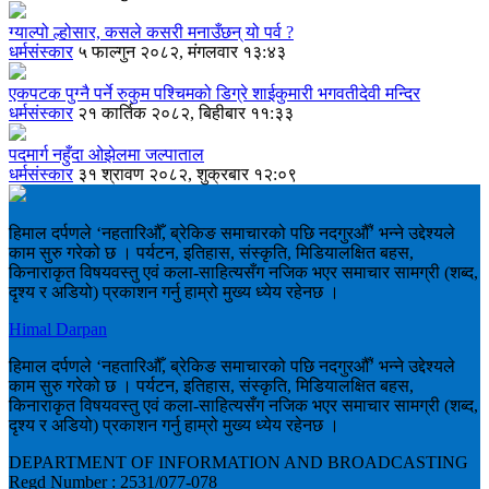
ग्याल्पो ल्होसार, कसले कसरी मनाउँछन् यो पर्व ?
धर्मसंस्कार
५ फाल्गुन २०८२, मंगलवार १३:४३
एकपटक पुग्‍नै पर्ने रुकुम पश्चिमको डिग्रे शाईकुमारी भगवतीदेवी मन्दिर
धर्मसंस्कार
२१ कार्तिक २०८२, बिहीबार ११:३३
पदमार्ग नहुँदा ओझेलमा जल्पाताल
धर्मसंस्कार
३१ श्रावण २०८२, शुक्रबार १२:०९
हिमाल दर्पणले ‘नहतारिऔँ, ब्रेकिङ समाचारको पछि नदगुरऔँ’ भन्ने उद्देश्यले
काम सुरु गरेको छ । पर्यटन, इतिहास, संस्कृति, मिडियालक्षित बहस,
किनाराकृत विषयवस्तु एवं कला-साहित्यसँग नजिक भएर समाचार सामग्री (शब्द,
दृश्य र अडियो) प्रकाशन गर्नु हाम्रो मुख्य ध्येय रहेनछ ।
Himal Darpan
हिमाल दर्पणले ‘नहतारिऔँ, ब्रेकिङ समाचारको पछि नदगुरऔँ’ भन्ने उद्देश्यले
काम सुरु गरेको छ । पर्यटन, इतिहास, संस्कृति, मिडियालक्षित बहस,
किनाराकृत विषयवस्तु एवं कला-साहित्यसँग नजिक भएर समाचार सामग्री (शब्द,
दृश्य र अडियो) प्रकाशन गर्नु हाम्रो मुख्य ध्येय रहेनछ ।
DEPARTMENT OF INFORMATION AND BROADCASTING
Regd Number : 2531/077-078