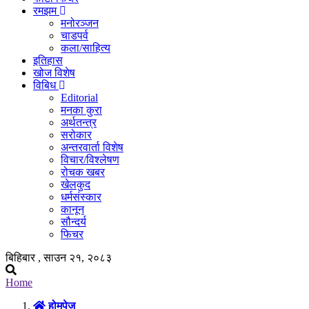
रमझम
मनोरञ्जन
चाडपर्व
कला/साहित्य
इतिहास
खोज विशेष
विबिध
Editorial
मनका कुरा
अर्थतन्त्र
सरोकार
अन्तरवार्ता विशेष
विचार/विश्लेषण
रोचक खबर
खेलकुद
धर्मसंस्कार
कानून
सौन्दर्य
फिचर
बिहिबार , साउन २१, २०८३
Home
होमपेज