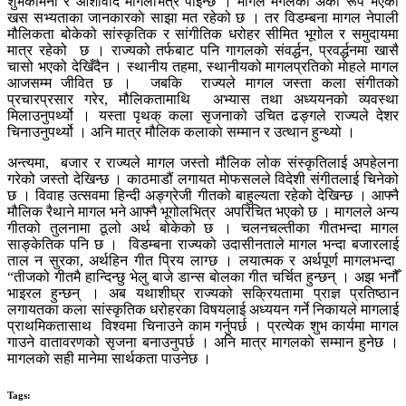
शुभकामना र आशीर्वाद मागलभित्र पाइन्छ । मागल मंगलकाे अर्को रूप भएको
खस सभ्यताका जानकारकाे साझा मत रहेको छ । तर विडम्बना मागल नेपाली
मौलिकता बोकेको सांस्कृतिक र सांगीतिक धरोहर सीमित भूगोल र समुदायमा
मात्र रहेको छ । राज्यको तर्फबाट पनि गागलकाे संवर्द्धन, प्रवर्द्धनमा खासै
चासो भएको देखिँदैन । स्थानीय तहमा, स्थानीयको मागलप्रतिकाे माेहले मागल
आजसम्म जीवित छ । जबकि राज्यले मागल जस्ता कला संगीतको
प्रचारप्रसार गरेर, मौलिकतामाथि अभ्यास तथा अध्ययनको व्यवस्था
मिलाउनुपर्थ्यो । यस्ता पृथक् कला सृजनाको उचित ढङ्गले राज्यले देशर
चिनाउनुपर्थ्यो । अनि मात्र मौलिक कलाकाे सम्मान र उत्थान हुन्थ्यो ।
अन्त्यमा, बजार र राज्यले मागल जस्तो मौलिक लोक संस्कृतिलाई अपहेलना
गरेको जस्तो देखिन्छ । काठमाडौं लगायत माेफसलले विदेशी संगीतलाई चिनेको
छ । विवाह उत्सवमा हिन्दी अङ्ग्रेजी गीतको बाहुल्यता रहेको देखिन्छ । आफ्नै
मौलिक रैथाने मागल भने आफ्नै भूगोलभित्र अपरिचित भएको छ । मागलले अन्य
गीतको तुलनामा ठूलो अर्थ बोकेको छ । चलनचल्तीका गीतभन्दा मागल
साङ्केतिक पनि छ । विडम्बना राज्यको उदासीनताले मागल भन्दा बजारलाई
ताल न सुरका, अर्थहिन गीत प्रिय लाग्छ । लयात्मक र अर्थपूर्ण मागलभन्दा
“तीजको गीतमै हान्दिन्छु भेलु बाजे डान्स बाेलका गीत चर्चित हुन्छन् । अझ भनौँ
भाइरल हुन्छन् । अब यथाशीघ्र राज्यको सक्रियतामा प्राज्ञ प्रतिष्ठान
लगायतका कला सांस्कृतिक धरोहरका विषयलाई अध्ययन गर्ने निकायले मागलाई
प्राथमिकतासाथ विश्वमा चिनाउने काम गर्नुपर्छ । प्रत्येक शुभ कार्यमा मागल
गाउने वातावरणको सृजना बनाउनुपर्छ । अनि मात्र मागलकाे सम्मान हुनेछ ।
मागलकाे सही मानेमा सार्थकता पाउनेछ ।
Tags: