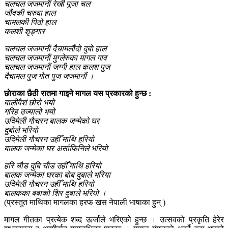
चलचल जजमानाैं रेखी पूजा चल
जाैंवकी चरुवा हाल
चामलकी पिठो हाल
कलशी शृङ्गार
चलचल जजमानाैं दैचामलाैंदाे दुबाे हाल
चलचल जजमानाैं मुग्लेरुका मागल गाव
चलचल जजमानाैं जग्गी हाल कलश पुज
दैचामल पुज गाैत पुज जजमानाैं ।
छाेराका छैठी रातमा गाइने मागल यस प्रकारको हुन्छ :
बालीवैशं छोरो भयो
गरिह उज्यालो भयो
उदिमेली गाैचरन बालक जन्मेको घर
दुबाेले भरियाे
उदिमेली गाैचरन उहीँ माथि हरियो
बालक जन्मेका घर अर्साफिनिले भरियाे
हरि चाैड दुबि चाैड उहीँ माथि हरियो
बालक जन्मेका घरका बाेब दुबाले भरिया
उदिमेली गाैचरन उहीँ माथि हरियो
बालकका बबाकाे शिर दुबाले भरियाे ।
(प्रस्तुत माथिका मागलका हरफ खस नेपाली भाषाका हुन् )
मागल गीतका प्रत्येक शब्द ऊर्जाले भरिएको हुन्छ । उत्सवको प्रकृति हेरेर