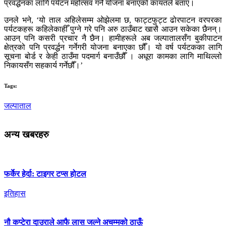
प्रवर्द्धनका लागि पर्यटन महोत्सव गर्ने योजना बनाएको कायतले बताए।
उनले भने, ‘यो ताल अहिलेसम्म ओझेलमा छ, फाट्टफुट्ट ढोरपाटन वरपरका
पर्यटकहरू कहिलेकाहीँ पुग्ने गरे पनि अरु ठाउँबाट खासै आउन सकेका छैनन्।
आउन् पनि कसरी प्रचार नै छैन। हामीहरूले अब जल्पातालसँग बुकीपाटन
क्षेत्रको पनि प्रवर्द्धन गर्नेगरी योजना बनाएका छौँ। यो वर्ष पर्यटकका लागि
सूचना बोर्ड र केही ठाउँमा पदमार्ग बनाउँछौँ । अधूरा कामका लागि माथिल्लो
निकायसँग सहकार्य गर्नेछौँ।’
Tags:
जल्पाताल
अन्य खबरहरु
फर्केर हेर्दा: टाइगर टप्स होटल
इतिहास
नौ कप्टेरा दाउराले आफै लास जल्ने अचम्मको ठाऊँ