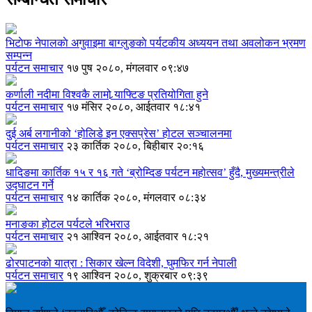
भिटाेफ नेपालकाे अगुवाइमा बाग्लुङकाे पर्यटकीय अध्ययन तथा अवलोकन भ्रमण
सम्पन्न
पर्यटन समाचार
१७ पुष २०८०, मंगलवार ०९:४७
कर्णाली नदीमा विश्वकै लामो र्‍याफ्टिङ प्रतियोगिता हुने
पर्यटन समाचार
१७ मंसिर २०८०, आईतवार १८:४१
दुई अर्ब लगानीको ‘होलिडे इन एक्सप्रेस’ होटल सञ्चालनमा
पर्यटन समाचार
२३ कार्तिक २०८०, बिहीबार २०:१६
धादिङमा कार्तिक १५ र १६ गते ‘ब्रोम्दिङ पर्यटन महोत्सव’ हुँदै, मुख्यमन्त्रीले
उद्घाटन गर्ने
पर्यटन समाचार
१४ कार्तिक २०८०, मंगलवार ०८:३४
मनाङका होटल पर्यटले भरिभराउ
पर्यटन समाचार
२१ आश्विन २०८०, आईतवार १८:२१
ढोरपाटनको यात्रा : सिकार खेल्न विदेशी, घुमफिर गर्न नेपाली
पर्यटन समाचार
१९ आश्विन २०८०, शुक्रबार ०९:३९