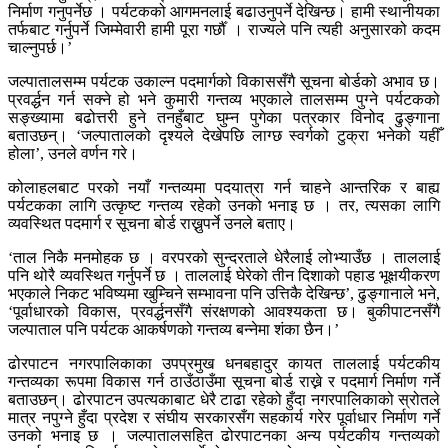
निर्माण गनुपर्नेछ । पर्यटकको आगमनलाई बढाउनुपर्ने देखिन्छ। हामी स्थानीयका
तर्फबाट गर्नुपर्ने जिम्मेवारी हामी पूरा गर्छौँ । राज्यले पनि त्यही अनुसारको कदम
चाल्नुपर्छ।’
जल्पातालसम्म पर्यटक उकाल्न पदमार्गको विकाससँगै सूचना बोर्डको अभाव छ।
प्रवर्द्धन गर्न सक्ने हो भने कुमारी गन्तव्य भएकाले तालसम्म पुग्ने पर्यटकको
सङ्ख्यामा बढोत्तरी हुने तनहुँबाट घुम्न पुगेका पत्रकार विनोद ढुङ्गाना
बताउछन्। ‘जल्पातालको दृश्यले देखेपछि लाग्छ स्वर्गको टुक्रा भनेको यहीँ
होला’, उनले वर्णन गरे।
कोलाहलबाट परको नयाँ गन्तव्यमा पदयात्रा गर्न चाहने आन्तरिक र बाह्य
पर्यटकका लागि उत्कृष्ट गन्तव्य रहेको उनको भनाइ छ । तर, त्यसका लागि
व्यवस्थित पदमार्ग र सूचना बोर्ड राख्नुपर्ने उनले बताए।
‘ताल निकै मनमोहक छ । वरपरको सुन्दरताले धेरैलाई लोभ्याउँछ । ताललाई
पनि थोरै व्यवस्थित गर्नुपर्ने छ । ताललाई घेरेको तीन दिशाको पहाड भूक्षयीकरण
भएकाले निकट भविष्यमा खुम्चिने सम्भावना पनि उत्तिकै देखिन्छ’, ढुङ्गानाले भने,
‘पूर्वाधारको विकास, प्रवर्द्धनसँगै संरक्षणको आवश्यकता छ। बुकीपाटनसँगै
जल्पाताल पनि पर्यटक आकर्षणको गन्तव्य बन्नेमा शंका छैन।’
ढोरपाटन नगरपालिकाका उपप्रमुख धनबहादुर कायत ताललाई पर्यटकीय
गन्तव्यका रूपमा विकास गर्न ठाउँठाउँमा सूचना बोर्ड राख्ने र पदमार्ग निर्माण गर्ने
बताउछन्। ढोरपाटन उपत्यकाबाट धेरै टाढा रहेको हुँदा नगरपालिकाको स्रोतले
मात्र नपुग्ने हुँदा प्रदेश र संघीय सरकारसँग सहकार्य गरेर पूर्वाधार निर्माण गर्ने
उनको भनाइ छ । जल्पातालसहित ढोरपाटनका अन्य पर्यटकीय गन्तव्यको