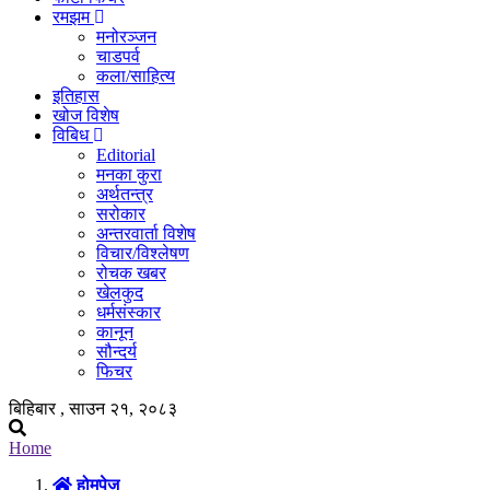
रमझम
मनोरञ्जन
चाडपर्व
कला/साहित्य
इतिहास
खोज विशेष
विबिध
Editorial
मनका कुरा
अर्थतन्त्र
सरोकार
अन्तरवार्ता विशेष
विचार/विश्लेषण
रोचक खबर
खेलकुद
धर्मसंस्कार
कानून
सौन्दर्य
फिचर
बिहिबार , साउन २१, २०८३
Home
होमपेज