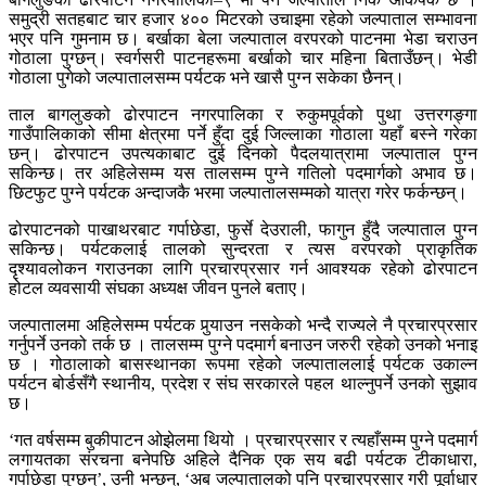
समुद्री सतहबाट चार हजार ४०० मिटरको उचाइमा रहेको जल्पाताल सम्भावना
भएर पनि गुमनाम छ। बर्खाका बेला जल्पाताल वरपरको पाटनमा भेडा चराउन
गोठाला पुग्छन्। स्वर्गसरी पाटनहरूमा बर्खाको चार महिना बिताउँछन्। भेडी
गोठाला पुगेको जल्पातालसम्म पर्यटक भने खासै पुग्न सकेका छैनन्।
ताल बागलुङको ढोरपाटन नगरपालिका र रुकुमपूर्वको पुथा उत्तरगङ्गा
गाउँपालिकाको सीमा क्षेत्रमा पर्ने हुँदा दुई जिल्लाका गोठाला यहाँ बस्ने गरेका
छन्। ढोरपाटन उपत्यकाबाट दुई दिनको पैदलयात्रामा जल्पाताल पुग्न
सकिन्छ। तर अहिलेसम्म यस तालसम्म पुग्ने गतिलो पदमार्गको अभाव छ।
छिटफुट पुग्ने पर्यटक अन्दाजकै भरमा जल्पातालसम्मको यात्रा गरेर फर्कन्छन्।
ढोरपाटनको पाखाथरबाट गर्पाछेडा, फुर्से देउराली, फागुन हुँदै जल्पाताल पुग्न
सकिन्छ। पर्यटकलाई तालको सुन्दरता र त्यस वरपरको प्राकृतिक
दृश्यावलोकन गराउनका लागि प्रचारप्रसार गर्न आवश्यक रहेको ढोरपाटन
होटल व्यवसायी संघका अध्यक्ष जीवन पुनले बताए।
जल्पातालमा अहिलेसम्म पर्यटक पुर्‍याउन नसकेको भन्दै राज्यले नै प्रचारप्रसार
गर्नुपर्ने उनको तर्क छ । तालसम्म पुग्ने पदमार्ग बनाउन जरुरी रहेको उनको भनाइ
छ । गोठालाको बासस्थानका रूपमा रहेको जल्पाताललाई पर्यटक उकाल्न
पर्यटन बोर्डसँगै स्थानीय, प्रदेश र संघ सरकारले पहल थाल्नुपर्ने उनको सुझाव
छ।
‘गत वर्षसम्म बुकीपाटन ओझेलमा थियो । प्रचारप्रसार र त्यहाँसम्म पुग्ने पदमार्ग
लगायतका संरचना बनेपछि अहिले दैनिक एक सय बढी पर्यटक टीकाधारा,
गर्पाछेडा पुग्छन्’, उनी भन्छन्, ‘अब जल्पातालको पनि प्रचारप्रसार गरी पूर्वाधार