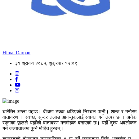
Himal Darpan
३१ श्रावण २०८२, शुक्रबार १२:०९
चारैतिर अग्ला पहाड। बीचमा टक्क अडिएको निश्चल पानी। शान्त र मनोरम
वातावरण । स्वच्छ, सुन्दर तलाउ आगन्तुकलाई स्वागत गर्न तत्पर छ । अनेक
रङ्गका फूलले यहाँको वातावरण मनमोहक बनाएको छ। यहीँ दृश्य अवलोकन
गर्न जल्पातालमा पुग्ने मोहित हुन्छन्।
बागलुङको ढोरपाटन नगरपालिका–९ मा पर्ने जल्पाताल निकै आकर्षक छ ।