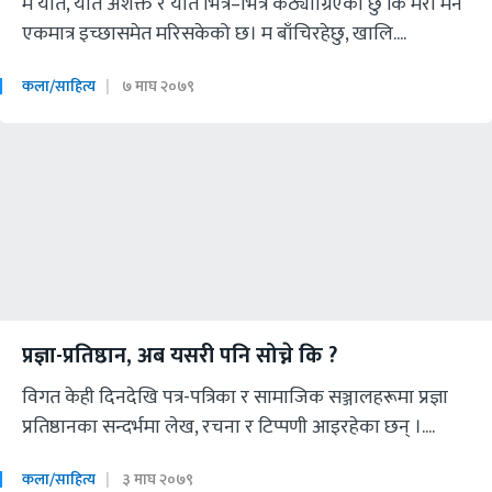
म यति, यति अशक्त र यति भित्र–भित्र कठ्यांग्रिएको छु कि मेरो मर्ने
एकमात्र इच्छासमेत मरिसकेको छ। म बाँचिरहेछु, खालि....
कला/साहित्य
७ माघ २०७९
प्रज्ञा-प्रतिष्ठान, अब यसरी पनि सोच्ने कि ?
विगत केही दिनदेखि पत्र-पत्रिका र सामाजिक सञ्जालहरूमा प्रज्ञा
प्रतिष्ठानका सन्दर्भमा लेख, रचना र टिप्पणी आइरहेका छन् ।....
कला/साहित्य
३ माघ २०७९