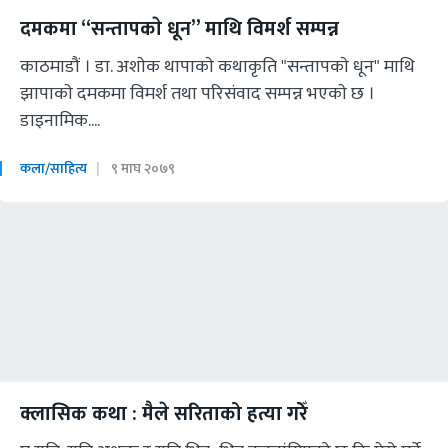
दमकमा “सन्तापकाे धून” माथि विमर्श सम्पन्न
काठमाडौं । डा. अशाेक थापाकाे कथाकृति "सन्तापकाे धून" माथि
झापाकाे दमकमा विमर्श तथा परिसंवाद सम्पन्न भएकाे छ ।
डाइनामिक....
कला/साहित्य
९ माघ २०७९
क्लासिक कथा : मैले सरिताको हत्या गरेँ