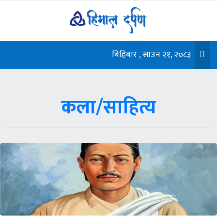
बिहिबार , साउन २१, २०८३
कला/साहित्य