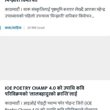
मिन्झारी विमोचित
काठमाडौं । थारू संस्कृतिलाई पृष्ठभूमि बनाएर लेख्दै आएका महेन्द्र
उपाध्यायकाे पहिलो उपन्यास 'मिन्झारी' शनिबार विमोचन....
कला/साहित्य
२९ माघ २०७९
IOE POETRY CHAMP 4.0 को उपाधि कवि
परिविक्रमकाे ‘लालबहादुरको क्रान्ति’लाई
काठमाडाैं । आइओई पोइट्री च्याम्प फोर पोइन्ट जिरो (IOE
Poetry Champ 4.0) को उपाधि कवि परिविक्रमले पोल्टामा