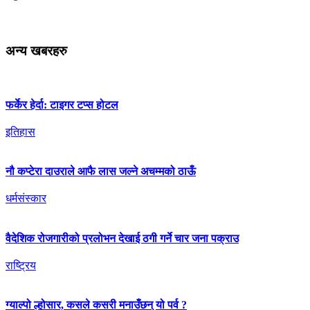
अन्य खबरहरु
फर्केर हेर्दा: टाइगर टप्स होटल
इतिहास
नौ कप्टेरा दाउराले आफै लास जल्ने अचम्मको ठाऊँ
धर्मसंस्कार
वैदेशिक रोजगारीको प्रलोभन देखाई ठगी गर्ने चार जना पक्राउ
राष्ट्रिय
ग्याल्पो ल्होसार, कसले कसरी मनाउँछन् यो पर्व ?