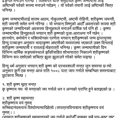
ढङ्गले मनाउने गरिन्छ । विशेषगरि थारु समुदायले कृष्ण जन्माष्टमी लाई
अष्टिम्की पर्वको रूपमा मनाउने गर्दछन् । यो पर्वको तयारी लाई अष्टिम्की चित्र
भनिन्छ ।
कृष्ण जन्माष्टमीलाई सातम आठम, गोकुलष्टमी, अष्टमी रोहिनी, श्रीकृष्ण जयन्ती,
श्री जयन्ती समेत भन्ने गरिन्छ । यो भगवान् विष्णुको आठौँ अवतारको रूपमा श्री
कृष्णको जन्मदिनको अवसरमा हिन्दुहरूले मनाउने वार्षिक पर्व पनि हो । कृष्णा
जन्माष्टमीमा हिन्दुहरूले भगवान् श्री कृष्णको पूजा-आराधना गर्ने गर्छन् ।
ज्ञानयोग, कर्मयोग र भक्तियोगका प्रणेता भगवान् श्रीकृष्णको जन्म द्वापरयुगमा
हिन्दु पञ्चाङ्ग अनुसार भाद्रकृष्ण अष्टमीको मध्यरातमा भएकाले उक्त दिनलाई
श्रीकृष्ण जन्माष्टमी र रातलाई मोहरात्री भनिन्छ। कृष्ण जन्माष्टमीको दिन
विभिन्न धार्मिक सङ्घसंस्थाले झाँकीसहित शोभायात्रा निकाल्ने श्रीकृष्णको
विभिन्न रूप दर्शाएको सचित्र झुला झुलाउने गरेको समेत पाइन्छ ।
हिन्दु धर्म अनुसार भगवान् श्री कृष्ण को प्रभावशाली मन्त्र जुन समस्या छ त्यो
अनुसार कुनै एक मन्त्र आज राति १००८ पल्ट जाप गर्नाले सम्बन्धित समस्याबाट
छुटकारा मिल्छ ।
१. श्री कृष्ण मूत्र मन्त्र
कृ कृष्णाय नमः यो मन्त्रको जप गर्नाले धन र अन्नको प्राप्ति हुने बताइएको छ ।
२. श्री कृष्ण महामन्त्र
श्रीकृष्णाय वयं नुमस्
सच्चिदानंदरूपाय विश्वोत्पत्यादिहेतवे।तापत्रयविनाशाय श्रीकृष्णाय वयं
नुमस्।।
(भगवान् श्रीकृष्णको महामन्त्रको जप गर्नाले करोडौँ जन्मका सबै पाप-कष्ट नष्ट