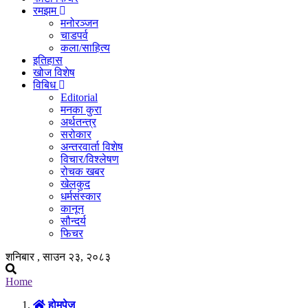
रमझम
मनोरञ्जन
चाडपर्व
कला/साहित्य
इतिहास
खोज विशेष
विबिध
Editorial
मनका कुरा
अर्थतन्त्र
सरोकार
अन्तरवार्ता विशेष
विचार/विश्लेषण
रोचक खबर
खेलकुद
धर्मसंस्कार
कानून
सौन्दर्य
फिचर
शनिबार , साउन २३, २०८३
Home
होमपेज