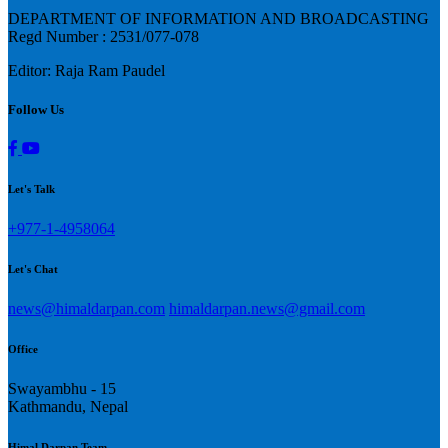
DEPARTMENT OF INFORMATION AND BROADCASTING
Regd Number : 2531/077-078
Editor: Raja Ram Paudel
Follow Us
Let's Talk
+977-1-4958064
Let's Chat
news@himaldarpan.com
himaldarpan.news@gmail.com
Office
Swayambhu - 15
Kathmandu, Nepal
Himal Darpan Team