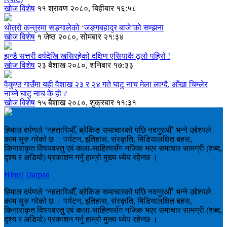
खोज विशेष
११ श्रावण २०८०, बिहीबार १६:५८
थोत्रो कन्तुरमा सङ्गालेको ‘जङ्गबहादुर बाजे’को सम्झना
खोज विशेष
१ जेष्ठ २०८०, सोमबार २१:३४
झन्डै सत्तरी वर्षदेखि खसिरहेको दक्षिण एसियाकै ठूलो पहिरो !
खोज विशेष
२३ बैशाख २०८०, शनिबार १७:३३
वैकुण्ठ गाउँमा यही वैशाख २३ र २४ गते घाटु नाच मेला लाग्दै, आँखा चिम्लेर
नाच्ने घाटु नाच के हाे ?
खोज विशेष
१५ बैशाख २०८०, शुक्रबार ११:३१
हिमाल दर्पणले ‘नहतारिऔँ, ब्रेकिङ समाचारको पछि नदगुरऔँ’ भन्ने उद्देश्यले
काम सुरु गरेको छ । पर्यटन, इतिहास, संस्कृति, मिडियालक्षित बहस,
किनाराकृत विषयवस्तु एवं कला-साहित्यसँग नजिक भएर समाचार सामग्री (शब्द,
दृश्य र अडियो) प्रकाशन गर्नु हाम्रो मुख्य ध्येय रहेनछ ।
Himal Darpan
हिमाल दर्पणले ‘नहतारिऔँ, ब्रेकिङ समाचारको पछि नदगुरऔँ’ भन्ने उद्देश्यले
काम सुरु गरेको छ । पर्यटन, इतिहास, संस्कृति, मिडियालक्षित बहस,
किनाराकृत विषयवस्तु एवं कला-साहित्यसँग नजिक भएर समाचार सामग्री (शब्द,
दृश्य र अडियो) प्रकाशन गर्नु हाम्रो मुख्य ध्येय रहेनछ ।