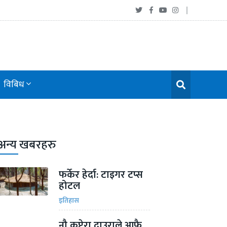
विबिध
अन्य खबरहरु
फर्केर हेर्दा: टाइगर टप्स
होटल
इतिहास
नौ कप्टेरा दाउराले आफै