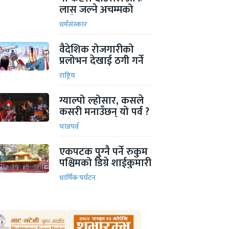
लास जल्ने अचम्मको
ठाऊँ
धर्मसंस्कार
वैदेशिक रोजगारीको
प्रलोभन देखाई ठगी गर्ने
चार जना पक्राउ
राष्ट्रिय
ग्याल्पो ल्होसार, कसले
कसरी मनाउँछन् यो पर्व ?
चाडपर्व
एकपटक पुग्‍नै पर्ने रुकुम
पश्चिमको डिग्रे शाईकुमारी
भगवतीदेवी मन्दिर
धार्मिक पर्यटन