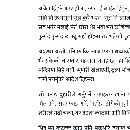
अचेल हिँड्ने भएर होला, उसलाई बाहिर हिँड्न, क
राति नि ऊ नसुती सुत्ने कुरै भएन। सुते नि उ
सब भनेर मलाई मेरो छोरा धेर भयो भन्न खोजेक
फुर्सदै फुर्सद छ भन्नु सही होइन। तर भन्नेको म
अवस्था यस्तो पनि छ कि आज एउटा बच्चाको
भैनसकेको बारम्बार महसुस गराइन्छ। हामील
मन्दिरमा बिहे गर्यौं, सुपारी खेलाएनौँ, ठूलो 
यसो नगर्नूको आदेश दिइन्छ।
सो कल्ड बुहारीले गर्नुपर्ने कामहरु- खाना 
मिलाउने, सरसफाइ गर्ने, निहुरेर ढोगेको हुनैप
शरीरले गर्दा चल्ने, तर देउता कोठामा अनि विभि
भित्र मन कुटुक्क खाए पनि, मुखभरि जवाफ भए