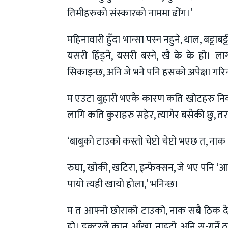
तिमीहरुको संस्कारको नाममा ढोंंग।’
महिनावारी हुँदा भान्सा पस्न नहुने, थाल, बट्टाबट्
यसरी हिँड्ने, यसरी बस्ने, खै के के हो। ल
सिकाइन्छ, अनि जे भने पनि हसको अपेक्षा गरि
म एउटा बुहारी भएकै कारण कति खोटहरु निका
लागि कति कुराहरु सहेर, त्यागेर बसेकी छु, 
‘बाबुको टाउको कस्तो चेप्टो चेप्टो भएछ त, नाक 
रुघा, खोकी, खटिरा, इन्फेक्सन, जे भए पनि ‘आमा
पायो त्यही खायो होला,’ भनिन्छ।
म त आफ्नो छोराको टाउको, नाक सबै ठिक दे
हो। डक्टरले कान, आँखा, नाइटो, अनि सु-गर्ने ठा