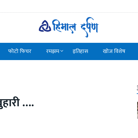
फोटो फिचर
रमझम
इतिहास
खोज विशेष
बुहारी ….