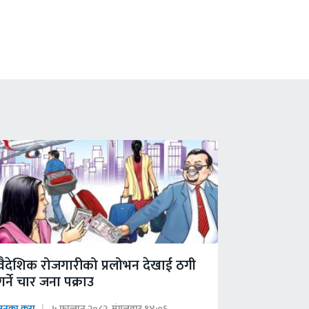
वैदेशिक रोजगारीको प्रलोभन देखाई ठगी
गर्ने चार जना पक्राउ
मनका कुरा
५ फाल्गुन २०८२, मंगलवार १४:०६