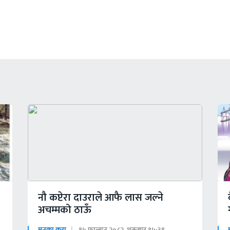
नौ कप्टेरा दाउराले आफै लास जल्ने
अचम्मको ठाऊँ
मनका कुरा
१५ फाल्गुन २०८२, शुक्रबार १५:३९