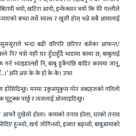
बिरामी भयो, खटिरा आयो, इन्फेक्सन भयो कि मेरै गल्तीले
्माएको बच्चा सधैं स्वस्थ र खुसी होस् भन्ने सबै आमालाई
सासुससुराले भन्दा बढी वरिपरि छरिएर बसेका आफन्त/
्ने नि? यत्रो यही घर हुँदाहुँदै भाडामा बस्या छ, बाबुलाई
गर्न भ्याइहाल्छौ नि, बाबु हुर्केपछि बाहिर काममा जानू,
यौँ…।’ अनि अरु के-के हो के-के। उफ!
स्स हाँसिदिन्छु। मनमा उकुसमुकुस परेर शब्दहरुको गतिलो
घुटुक्क पार्छु र त्यसलाई ओस्याइदिन्छु।
 पनि आफ्नै दुखेसो होला। कामको तनाव होला, घरको तनाव
िए हुन्थ्यो, खर्च जोगिन्थ्यो, इज्जत बढ्थ्यो, बाबुआमाको