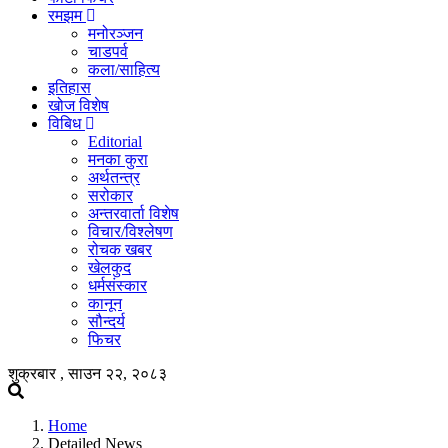
रमझम
मनोरञ्जन
चाडपर्व
कला/साहित्य
इतिहास
खोज विशेष
विबिध
Editorial
मनका कुरा
अर्थतन्त्र
सरोकार
अन्तरवार्ता विशेष
विचार/विश्लेषण
रोचक खबर
खेलकुद
धर्मसंस्कार
कानून
सौन्दर्य
फिचर
शुक्रबार , साउन २२, २०८३
Home
Detailed News