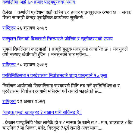
कर्णालीमा अझै ६० हजार पाठ्यपुस्तक अभाव
दैलेख । कर्णाली प्रदेशमा अझै करिब ६० हजार पाठ्यपुस्तक अभाव छ । जनक
शिक्षा सामग्री केन्द्र प्रादेशिक कार्यालय सुर्खेतले....
राष्ट्रिय
२६ श्रावण २०७९
सन्तुलन बिनाको विकासले निम्त्याउने जोखिम र न्यूनीकरणको उपाय
सुषमा तिमल्सिना काठमाडौं । हाम्रो मुलुक मनसुनमा आधारित छ । मनसुनले
वर्षा नल्याए खेतीपाती हुँदैन । मनसुनको चार महीना....
राष्ट्रिय
१८ श्रावण २०७९
प्रतिनिधिसभा र प्रदेशसभा निर्वाचनबारे थाहा पाउनुपर्ने १० कुरा
निर्वाचन आयोगको सिफारिसमा सरकारले मिति तय गर्ने प्रतिनिधिसभा र
प्रदेशसभा निर्वाचन आगामी मंसिरमा गर्ने तयारी भइरहेको छ....
राष्ट्रिय
२२ असार २०७९
‘जङ्क फुड’ खानुहुन्छ ? नखान पनि सकिन्छ है !
- केआर पाण्डुलिपि भोक लागेकै हो र ? नास्ता के खाने त ? - म:म, चाउचाउ ? कि
चाउमिन ? या पिज्जा, बर्गर, बिस्कुट ? पूर्व तयारी अवस्थामा....