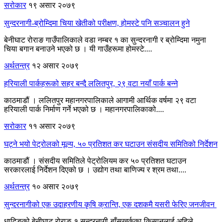
सरोकार
१९ असार २०७९
सुन्दरनागी-ब्रोम्दिमा चिया खेतीको परीक्षण, होमस्टे पनि सञ्चालन हुने
बेनीघाट रोराङ गाउँपालिकाले वडा नम्बर १ का सुन्दरनागी र ब्रोम्दिमा नमुना
चिया बगान बनाउने भएको छ । यी गाउँहरूमा होमस्टे....
अर्थतन्त्र
१२ असार २०७९
हरियाली पार्कहरूको सहर बन्दै ललितपुर, २९ वटा नयाँ पार्क बन्ने
काठमाडौं । ललितपुर महानगरपालिकाले आगामी आर्थिक वर्षमा २९ वटा
हरियाली पार्क निर्माण गर्ने भएको छ । महानगरपालिकाको....
सरोकार
११ असार २०७९
घट्ने भयो पेट्रोलको मूल्य, ५० प्रतिशत कर घटाउन संसदीय समितिको निर्देशन
काठमाडौं । संसदीय समितिले पेट्रोलियम कर ५० प्रतिशत घटाउन
सरकारलाई निर्देशन दिएको छ । उद्योग तथा बाणिज्य र श्रम तथा....
अर्थतन्त्र
१० असार २०७९
सुन्दरनागीको एक उदाहरणीय कृषि क्रान्ति, एक दशकमै यसरी फेरिए जनजीवन
धादिङको बेनीघाट रोराङ-१ सुन्दरनागी-बाँसखर्कका किसानलाई अहिले