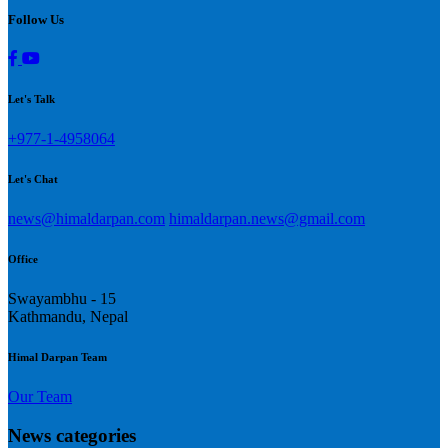
Follow Us
Let's Talk
+977-1-4958064
Let's Chat
news@himaldarpan.com
himaldarpan.news@gmail.com
Office
Swayambhu - 15
Kathmandu, Nepal
Himal Darpan Team
Our Team
News categories