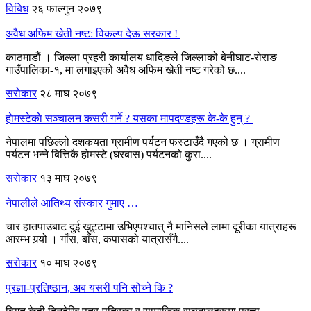
विबिध
२६ फाल्गुन २०७९
अवैध अफिम खेती नष्ट: विकल्प देऊ सरकार !
काठमाडाैं । जिल्ला प्रहरी कार्यालय धादिङले जिल्लाको बेनीघाट-रोराङ
गाउँपालिका-१, मा लगाइएको अवैध अफिम खेती नष्ट गरेको छ....
सरोकार
२८ माघ २०७९
हाेमस्टेकाे सञ्चालन कसरी गर्ने ? यसका मापदण्डहरू के-के हुन् ?
नेपालमा पछिल्लो दशकयता ग्रामीण पर्यटन फस्टाउँदै गएको छ । ग्रामीण
पर्यटन भन्ने बित्तिकै होमस्टे (घरबास) पर्यटनको कुरा....
सरोकार
१३ माघ २०७९
नेपालीले आतिथ्य संस्कार गुमाए …
चार हातपाउबाट दुई खुट्टामा उभिएपश्चात् नै मानिसले लामा दूरीका यात्राहरू
आरम्भ गर्‍यो । गाँस, बाँस, कपासको यात्रासँगै....
सरोकार
१० माघ २०७९
प्रज्ञा-प्रतिष्ठान, अब यसरी पनि सोच्ने कि ?