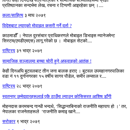
विगत केही दिनदेखि पत्र-पत्रिका र सामाजिक सञ्जालहरूमा प्रज्ञा
प्रतिष्ठानका सन्दर्भमा लेख, रचना र टिप्पणी आइरहेका छन् ।....
कला/साहित्य
३ माघ २०७९
विदेशबाट ल्याएको मोवाइल कसरी गर्ने दर्ता ?
काठमाडौँ । नेपाल दुरसंचार प्राधिकरणले मोबाइल डिभाइस म्यानेजमेन्ट
सिस्टम(एमडीएमएस) लागू गरेको छ । मोबाइल सेटको....
राष्ट्रिय
३१ भाद्र २०७९
सामाजिक सञ्जालमा बच्चा चोरी हुने अफवाहको आतंक !
केही दिनअघि बुटवलबाट तीन जना बालक हराए । बुटवल उपमहानगरपालिका
वडा नं ११ दुर्गानगरका १५ वर्षीय सागर पौडेल, समीर लम्साल र....
राष्ट्रिय
२८ भाद्र २०७९
स्वतन्त्र उम्मेदवारहरूलाई एकै ठाउँमा ल्याउन कोसिसरत आशिष डाँगी
मोहनदास करमचन्द गान्धी भन्दथे, ‘सिद्धान्तबिनाको राजनीति महापाप हो ।’ तर,
नेपालका राजनेताहरूले ‘राजनीति कमाइ खाने....
सरोकार
९ भाद्र २०७९