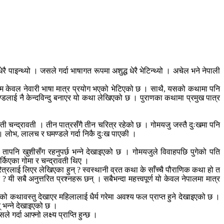
इन्थ्यो । जसले गर्दा भाषागत रूपमा अशुद्ध धेरै भेटिन्थ्यो । अचेल भने नेपाली
्म केवल नेवारी भाषा मात्र प्रयोग भएको भेटिएको छ । साथै, यसको कथामा पनि
डलाई नै केन्दविन्दु बनाएर यो कथा लेखिएको छ । पुराणका कथामा प्रमुख पात्र
 चन्द्रावती । तीन पात्रसँगै तीन चरित्र रहेको छ । गोमयजु जस्तै दुःखमा पनि
 । लोभ, लालच र घमण्डले गर्दा निकै दुःख पाएकी ।
 तापनि खुशीसँग रहनुपर्छ भन्ने देखाइएको छ । गोमयजुले विवाहपछि पुगेको पति
्किएका गोमा र चन्द्रावती थिए ।
रित्रलाई लिएर लेखिएका हुन् ? स्वस्थानी व्रत कथा के साँच्चै पौराणिक कथा हो त
? यी सबै अनुत्तरित प्रश्नहरू छन् । सबैभन्दा महत्त्वपूर्ण यो केवल नेपालमा मात्र
ो कथावस्तु देखाएर महिलालाई धैर्य गरेमा अवश्य फल प्राप्त हुने देखाइएको छ ।
् भन्ने देखाइएको छ ।
र्दा आफ्नो लक्ष्य प्राप्ति हुन्छ ।