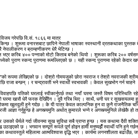
 विजय गरेपछि वि.सं. १८६६ मा मात्र
 । शुरूमा वनारसबाट छापिने नेपाली भाषाका स्वस्थानी व्रतकथाका पुस्तक धेरै पा
ै नेपालीकरण र ब्राम्हणीकरण धेरै भेटिन्छ ।
ृत भएर करिब ४०० पन्नाको मोटो किताब बनेको थियो । शुरूका करिब २०० वर्षसम
को पुराण स्कन्द पुराणमा रूमल्लिएको छ । यही स्कन्द पुराणमा रहेको केदार खण्
’
को रूपमा लेखिएको छ । दोश्रो गोमयजुको छोरा नवराज र तेश्रो नवराजकी श्रीमती
ि राजा बन्छन् । र चन्द्रावती भने स्वार्थी स्वभावकी । केवल सुखभोग गर्न चाहने
िवाहपछि पतिको घरलाई स्वीकार्नुपर्छ तथा नयाँ घरमा जस्तै विषम परिस्थिति रहे
घरमा खासै धेरै फरक देखिँदैन । दुवै गरिब थिए । साथै, धनी घर र सुखसयलमा हुर
हरेकमा खुलदुली हुने गर्दछ । के यी पात्र केवल काल्पनिक हुन वा कुनै राजनैतिक च
ा गर्नुहुन्छ हे अगस्त्यमुनि अर्थात् कुमारले भन्ने र अगस्त्यमुनिले लेखेकै हो त 
 धैर्यले गर्दा जीवनमा सुख सुविधा सबै प्राप्त हुन्छ । यस कथामा दैवी शक्तिक
ो छ । भगवान सम्पूर्ण रूपले पूर्ण होइन हामी मनुष्यझैँ स्वार्थी पनि हुने गर्छन
 कथावस्तुले महिलामा आत्मविश्वास वृद्धि भएर । कार्यमा लगनशीलता बढाउँछ, जसले ग