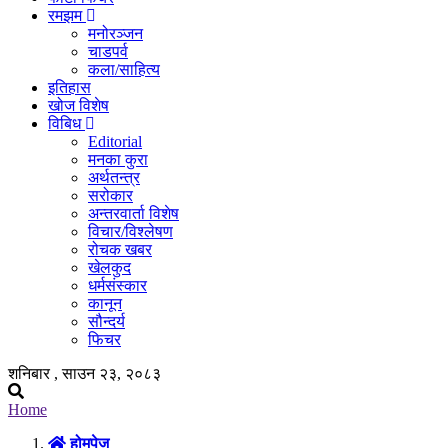
रमझम
मनोरञ्जन
चाडपर्व
कला/साहित्य
इतिहास
खोज विशेष
विबिध
Editorial
मनका कुरा
अर्थतन्त्र
सरोकार
अन्तरवार्ता विशेष
विचार/विश्लेषण
रोचक खबर
खेलकुद
धर्मसंस्कार
कानून
सौन्दर्य
फिचर
शनिबार , साउन २३, २०८३
Home
होमपेज