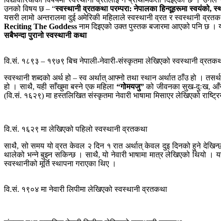
उनको विषय छ – “
स्वस्थानी व्रतकथा परम्परा: नेपालका हिन्दूहरूमा स्वयंको,
यसरी लामो अन्तरालमा दुई अमेरिकी महिलाले स्वस्थानी व्रत र स्वस्थानी व्रतकथ
Reciting The Goddess
नाम दिइएको उक्त पुस्तक बजारमा आएको पनि छ । यस
सबैभन्दा पुरानो स्वस्थानी कथा
वि.सं. १८९३ – १९७९ बिच नेपाली-नेवारी-संस्कृतमा लेखिएको स्वस्थानी व्रतक
स्वस्थानी शब्दको अर्थ हो – स्व अर्थात् आफ्नो तथा स्थान अर्थात ठाँउ हो । तसर
हो । साथै, यही साँखुमा बस्ने एक महिला
“गोमयजु”
को जीवनका सुख-दुःख, आँसु
(वि.सं. १६२९) मा हस्तलिखित संस्कृतमा नेवारी भाषामा मिसाएर लेखिएको राष्ट
वि.सं. १६२९ मा लेखिएको पहिलो स्वस्थानी व्रतकथा
साथै, सो समय यो व्रत केवल २ दिन १ रात अर्थात् केवल दुइ दिनको हुने देखि
थालेको भन्ने बुझ्न सकिन्छ । साथै, यो नेवारी भाषामा मात्र लेखिएको थियो ।
स्वस्थानीको मूर्ति स्थापना गराएका थिए ।
वि.सं. १९०४ मा नेवारी लिपीमा लेखिएको स्वस्थानी व्रतकथा