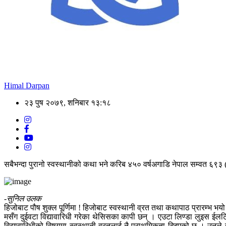
Himal Darpan
२३ पुष २०७९, शनिबार १३:१८
सबैभन्दा पुरानो स्वस्थानीको कथा भने करिब ४५० वर्षअगाडि नेपाल सम्वत ६९३ 
-सुनिल उलक
हिजोबाट पौष शुक्ल पूर्णिमा ! हिजोबाट स्वस्थानी व्रत तथा कथापाठ प्रारम्भ भयो ।
मसँग दुईवटा विद्यावारिधी गरेका थेसिसका कापी छन् । एउटा लिण्डा लुइस ईल
विद्यावारिधीको विषयमा स्वस्थानी व्रतलाई नै प्राथमिकता दिइएको छ । उनले सन