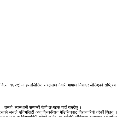
(वि.सं. १६२९) मा हस्तलिखित संस्कृतमा नेवारी भाषामा मिसाएर लेखिएको राष्ट्र
 तसर्थ, स्वस्थानी सम्बन्धी केही तथ्यहरू यहाँ राख्दैछु ।
टिसको जसले यूनिभर्सिटी अफ विस्कन्सिन मेडिसिनबाट विद्यावारिधी गरेकी थिइन
् १९८५ मा विद्यावारिधी गरेको करिब २५ वर्षपछि जेस्सिका वान्थाइन बर्कन्होल्