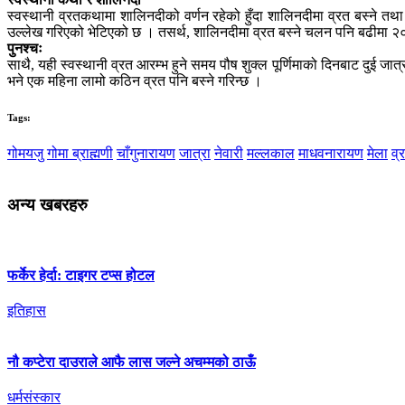
स्वस्थानी व्रतकथामा शालिनदीको वर्णन रहेको हुँदा शालिनदीमा व्रत बस्ने त
उल्लेख गरिएको भेटिएको छ । तसर्थ, शालिनदीमा व्रत बस्ने चलन पनि बढीमा २०
पुनश्चः
साथै, यही स्वस्थानी व्रत आरम्भ हुने समय पौष शुक्ल पूर्णिमाको दिनबाट दुई जात्
भने एक महिना लामो कठिन व्रत पनि बस्ने गरिन्छ ।
Tags:
गोमयजु
गोमा ब्राह्मणी
चाँगुनारायण
जात्रा
नेवारी
मल्लकाल
माधवनारायण
मेला
व्
अन्य खबरहरु
फर्केर हेर्दा: टाइगर टप्स होटल
इतिहास
नौ कप्टेरा दाउराले आफै लास जल्ने अचम्मको ठाऊँ
धर्मसंस्कार