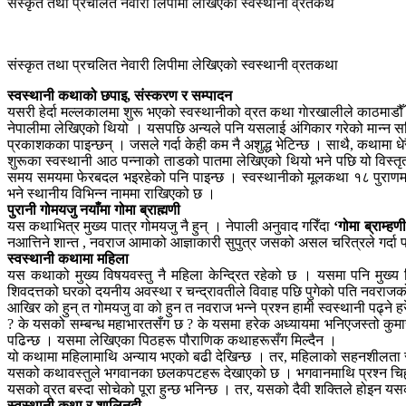
संस्कृत तथा प्रचलित नेवारी लिपीमा लेखिएको स्वस्थानी व्रतकथ
संस्कृत तथा प्रचलित नेवारी लिपीमा लेखिएको स्वस्थानी व्रतकथा
स्वस्थानी कथाको छपाइ, संस्करण र सम्पादन
यसरी हेर्दा मल्लकालमा शुरू भएको स्वस्थानीको व्रत कथा गाेरखालीले काठमाडौँ
नेपालीमा लेखिएको थियो । यसपछि अन्यले पनि यसलाई अंगिकार गरेको मान्न सकिन्छ
प्रकाशकका पाइन्छन् । जसले गर्दा केही कम नै अशुद्ध भेटिन्छ । साथै, कथामा धेर
शुरूका स्वस्थानी आठ पन्नाको ताडको पातमा लेखिएको थियो भने पछि यो विस्त
समय समयमा फेरबदल भइरहेको पनि पाइन्छ । स्वस्थानीको मूलकथा १८ पुराणमध्ये
भने स्थानीय विभिन्न नाममा राखिएको छ ।
पुरानी गोमयजु नयाँमा गोमा ब्राह्मणी
यस कथाभित्र मुख्य पात्र गोमयजु नै हुन् । नेपाली अनुवाद गरिँदा
‘गोमा ब्राम्हणी
नआत्तिने शान्त , नवराज आमाको आज्ञाकारी सुपुत्र जसको असल चरित्रले गर्दा पछ
स्वस्थानी कथामा महिला
यस कथाको मुख्य विषयवस्तु नै महिला केन्द्रित रहेको छ । यसमा पनि मुख्य व
शिवदत्तको घरको दयनीय अवस्था र चन्द्रावतीले विवाह पछि पुगेको पति नवराजको 
आखिर को हुन् त गोमयजु वा को हुन त नवराज भन्ने प्रश्न हामी स्वस्थानी पढ्ने 
? के यसको सम्बन्ध महाभारतसँग छ ? के यसमा हरेक अध्यायमा भनिएजस्तो कुमारजी आज्ञ
पढिन्छ । यसमा लेखिएका पिठहरू पौराणिक कथाहरूसँग मिल्दैन ।
यो कथामा महिलामाथि अन्याय भएको बढी देखिन्छ । तर, महिलाको सहनशीलता र उसको
यसको कथावस्तुले भगवानका छलकपटहरू देखाएको छ । भगवानमाथि प्रश्न चिह्न उठाइएक
यसको व्रत बस्दा सोचेको पूरा हुन्छ भनिन्छ । तर, यसको दैवी शक्तिले होइन यसका
स्वस्थानी कथा र शालिनदी