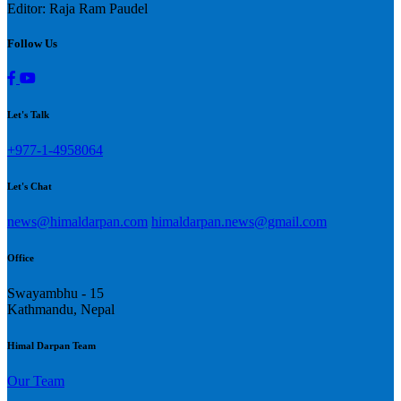
Editor: Raja Ram Paudel
Follow Us
Let's Talk
+977-1-4958064
Let's Chat
news@himaldarpan.com
himaldarpan.news@gmail.com
Office
Swayambhu - 15
Kathmandu, Nepal
Himal Darpan Team
Our Team