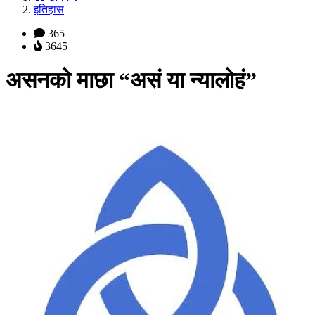
इतिहास
365
3645
असनको माछा “असं या न्यालोहं”