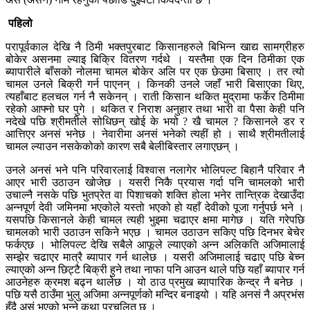
पहिलो
परापूर्वकाल देखि नै ठिमी भक्तपुरबाट किसानहरुले बिभिन्न खाद्य सामग्रीहरु
बोकेर असनमा ल्याइ बिक्रि वितरण गर्दथे । यस्तैमा एक दिन ठिमीका एक
ब्यापारीले बाँसको नोलमा चामल बोकेर अलि पर एक छेउमा बिसाए । तर त्यो
चामल उनले बिक्री गर्न पाएनन् । किनकी उनले जहाँ भारी बिसाएका थिए,
त्यहाँबाट हलचल गर्न नै सकेनन् । राती किसान थकित मुद्रामा फर्केर ठिमीमा
रहेको आफ्नो घर पुगे । थकित र निराश अनुहार तथा भारी वा पैसा केही पनि
नदेखे पछि श्रीमतीले सोधिछन् खोई के भयो ? खै चामल ? किसानले डर र
आत्तिएर अनसं भनेछ । नेवारीमा अनसं भनेको त्यहीं हो । साथै श्रीमतीलाई
चामल ल्याउन नसकेकोको कारण सबै बेलीबिस्तार लगाएछन् ।
उनले अनसं भने पनि परिवारलाई विश्वास नलागेर भोलिपल्ट बिहानै परिवार नै
आएर भारी उठाउन खोजेछ । यसरी निकै प्रयास गर्दा पनि चामलको भारी
उचाल्नै नसके पछि भुतप्रेत वा पिशाचको शक्ति होला भनेर तान्त्रिक देखाउँदा
अन्नपूर्ण देवी जमिनमा भएकोले यस्तो भएको हो यहाँ देवीको पूजा गर्नुपर्छ भने ।
यसपछि किसानले केही चामल त्यही भुइमा चढाएर क्षमा मागेछ । यति गरेपछि
चामलको भारी उठाउन सकिने भएछ । चामल उठाउन सकिए पछि दिनभर बेचेर
फर्कएछ । भोलिपल्ट देखि सबैले आफूले ल्याएको अन्न अलिकति अजिमालाई
सम्झेर चढाएर मात्रै ब्यापार गर्न थालेछ । यसरी अजिमालाई चढाए पछि बेच्न
ल्याएको अन्न छिट्टै बिक्री हुने तथा नाफा पनि आउन थाले पछि यहाँ ब्यापार गर्न
आउनेहरु क्रमश बढ्न थालेछ । यो ठाउ प्रमुख ब्यापारिक केन्द्र नै बनेछ ।
पछि यसै ठाउँमा भुलु अजिमा अन्नपूर्णको मन्दिर बनाइयो । यहि अनसं नै अप्रभंस
हुँदै असं भएको भन्ने कथा प्रचलित छ ।