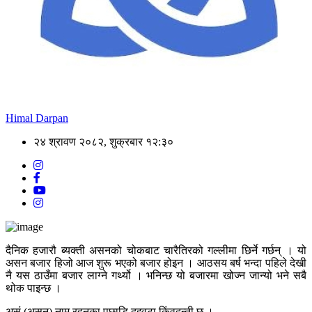
Himal Darpan
२४ श्रावण २०८२, शुक्रबार १२:३०
दैनिक हजारौ ब्यक्ती असनको चोकबाट चारैतिरको गल्लीमा छिर्ने गर्छन् । यो
असन बजार हिजो आज शुरू भएको बजार होइन । आठसय बर्ष भन्दा पहिले देखी
नै यस ठाउँमा बजार लाग्ने गर्थ्यो । भनिन्छ यो बजारमा खोज्न जान्यो भने सबै
थोक पाइन्छ ।
असं (असन) नाम रहनुका पछाडि दुइवटा किंवदन्ती छ ।