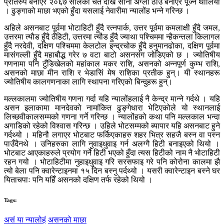
प्रतिरुप बनाएर २०६७ सालको चैत देखि सानो अग्लो ठाउँ बनाएर पूज्न थालियो
। ढुङ्गाको माछा भएको हुँदा यसलाई नेवारीमा न्यालोंह भन्ने गरिन्छ ।
अहिले असनबाट पूर्वमा भोटाहिटी हुँदै रत्नपार्क, उत्तर पूर्वमा कमलाक्षी हुँदै जमल,
उत्तरमा त्यौड हुँदै ठँहिटी, उत्तरमा त्यौड हुँदै ज्याथा पश्चिममा न्हैकन्तला किलागल
हुँदै नरदेवी, दक्षिण पश्चिममा केलटोल इन्द्रचोक हुँदै हनुमानढोका, दक्षिण पूर्वमा
मासंगल्ली हुँदै महाबौद्ध गरेर ७ वटा बाटो असनसंग जोडिएको छ । ज्योतिषीय
गणनामा पनि टुँडिखेलको महांकाल मकर राशि, असनको अन्नपूर्ण कुम्भ राशि,
असनको माछा मीन राशि र भेडासिं मेष राशिका प्रतीक हुन्। यी स्थानहरू
ज्योतिषीय कालगणनाका लागि स्थापना गरिएको बिन्दुहरू हुन्।
मल्लकालमा ज्योतिषीय गणना गर्दा यहि न्यालोंहलाई नै केन्द्र मान्ने गर्दथे । यहि
असन इलाकामा मानदेवको नामांकित ढुङ्गेधारा भेटिएकोले यो स्थानलाई
लिच्छवीकालसम्मको गणना गर्ने गरिन्छ । न्यालोंहको कथा पनि मल्लकाल भन्दा
अगाडिको रहेको विश्वास गरिन्छ । उहिले भोटसम्मको ब्यापार यहि असनबाट हुने
गर्दथ्यो । महिनौ लगाएर भोटबाट फर्किएकाहरु शहर भित्र सहजै बस्न वा पस्न
पाउँदैनथे । उनिहरुका लागि नुवाइधुवाइ गर्न अलग्गै हिटी बनाइएको थियो ।
भोटबाट आएकाहरुले प्रयोग गर्ने हिटी भएको हुँदा त्यस हिटीको नाम नै भोटाहिटी
रहन गयो । भोटाहिटीमा नुहाइधुवाइ गरि सरसफाइ गरे पनि कोरोना कालमा झै
त्यो बेला पनि क्वारेन्टाइनमा १५ दिन बस्नु पर्दथ्यो । यसरी क्वारेन्टाइन बस्ने घर
यिताचपाः पनि यहिँ असनको दक्षिण तर्फ रहेको थियो ।
Tags:
असं या न्यालोहं
असनको माछा