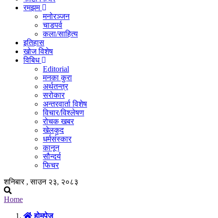
रमझम
मनोरञ्जन
चाडपर्व
कला/साहित्य
इतिहास
खोज विशेष
विबिध
Editorial
मनका कुरा
अर्थतन्त्र
सरोकार
अन्तरवार्ता विशेष
विचार/विश्लेषण
रोचक खबर
खेलकुद
धर्मसंस्कार
कानून
सौन्दर्य
फिचर
शनिबार , साउन २३, २०८३
Home
होमपेज