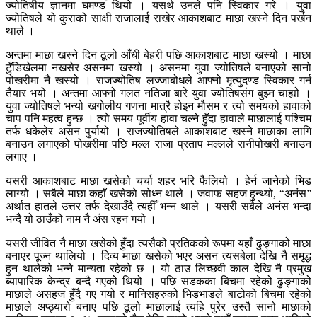
ज्योतिषीय ज्ञानमा घमण्ड थियो । यसर्थ उनले पनि स्विकार गरे । युवा
ज्योतिषले यो कुराको साक्षी राजालाई राखेर आकाशबाट माछा खस्ने दिन पर्खन
थाले ।
अन्तमा माछा खस्ने दिन ठूलो आँधी बेहरी पछि आकाशबाट माछा खस्यो । माछा
टुँडिखेलमा नखसेर असनमा खस्यो । असनमा युवा ज्योतिषले बनाएको सानो
पोखरीमा नै खस्यो । राजज्योतिष लज्जाबोधले आफ्नो मृत्युदण्ड स्विकार गर्न
तैयार भयो । अन्तमा आफ्नो गलत नतिजा बारे युवा ज्योतिषसंग बुझ्न चाह्यो ।
युवा ज्योतिषले भन्यो खगोलीय गणना मात्रै होइन मौसम र त्यो समयको हावाको
चाप पनि महत्व हुन्छ । त्यो समय पूर्वीय हावा चल्ने हुँदा हावाले माछालाई पश्चिम
तर्फ धकेलेर असन पुर्यायो । राजज्योतिषले आकाशबाट खस्ने माछाका लागि
बनाउन लगाएको पोखरीमा पछि मल्ल राजा प्रताप मल्लले रानीपोखरी बनाउन
लगाए ।
यसरी आकाशबाट माछा खसेको चर्चा शहर भरि फैलियो । हेर्न जानेको भिड
लाग्यो । सबैले माछा कहाँ खसेको सोध्न थाले । जवाफ सहज हुन्थ्यो, “अनंस”
अर्थात हातले उत्तर तर्फ देखाउँदै त्यहीँ भन्न थाले । यसरी सबैले अनंस भन्दा
भन्दै यो ठाउँको नाम नै अंस रहन गयो ।
यसरी जीवित नै माछा खसेको हुँदा त्यसैको प्रतिकको रूपमा यहाँ ढुङ्गाको माछा
बनाएर पूज्न थालियो । दिव्य माछा खसेको भएर असन त्यसबेला देखि नै समृद्ध
हुन थालेको भन्ने मान्यता रहेको छ । यो ठाउ लिच्छवी काल देखि नै प्रमुख
ब्यापारिक केन्द्र बन्दै गएको थियो । पछि सडकका बिचमा रहेको ढुङ्गाको
माछाले असहज हुँदै गए गयो र मानिसहरुको भिडभाडले बाटोको बिचमा रहेको
माछाले अप्ठ्यारो बनाए पछि ठूलो माछालाई त्यहि पुरेर उस्तै सानो माछाको