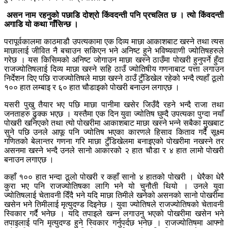
असन नाम रहनुको पछाडि दोश्रो किंवदन्ती पनि प्रचलित छ । त्यो किंवदन्ती
अगाडि यो कथा गाँसिन्छ ।
परापूर्वकालमा काठमाडौ उपत्यकामा एक दिव्य माछा आकाशबाट खस्ने तथा त्यस
माछालाई जीवित नै बचाउन सकिएन भने अनिष्ट हुने भविष्यवाणी ज्योतिषहरुले
गरेछ । यस किसिमको अनिष्ट जोगाउन माछा खस्ने ठाउँमा पोखरी हुनुपर्ने हुँदा
राजज्योतिषलाई दिव्य माछा खस्ने सहि ठाउँ ज्योतिषीय गणनाबाट पत्ता लगाउन
निर्देशन दिए पछि राजज्योतिषले माछा खस्ने ठाउँ टुँडिखेल रहेको भन्दै त्यहाँ ठूलो
१०० हात लम्बाइ र ६० हात चौडाइको पोखरी बनाउन लगाएछ ।
यसरी पुखु तैयार भए पछि माछा पानीमा खसेर जिउँदै रहने भन्दै राजा तथा
जनताहरु ढुक्क भएछ । यस्तैमा एक दिन युवा ज्योतिष घुम्दै उपत्यका पुग्दा नयाँ
पोखरी खनिएको तथा त्यो पोखरीमा आकाशबाट माछा खस्ने भन्ने सबैका मुखबाट
सुने पछि उनले आफू पनि ज्योतिष भएका कारणले हिसाव किताव गर्दै सूक्ष्म
गणितको बेलान्तर गणना गरि माछा टुँडिखेलमा बनाइएको पोखरीमा नखस्ने तर
असनमा खस्ने भन्दै उनले सानो आकारको २ हात चौडा र ४ हात लामो पोखरी
बनाउन लगाएछ ।
कहाँ १०० हात भन्दा ठूलो पोखरी र कहाँ सानो ४ हातको पोखरी । धेरैका धेरै
कुरा भए पनि राजज्योतिषका लागि भने यो चुनौती थियो । उनले युवा
ज्योतिषलाई चेतावनी दिँदै भने यदि माछा तिमीले खनेको असनको सानो पोखरीमा
खसेन भने तिमीलाई मृत्युदण्ड दिइनेछ । युवा ज्योतिषले राजज्योतिषको चेतावनी
स्विकार गर्दै भनेछ । यदि तपाइले खन्न लगाउनु भएको पोखरीमा खसेन भने
तपाइलाई पनि मृत्युदण्ड हुने स्विकार गर्नुपर्दछ भनेछ । राजज्योतिषमा आफ्नो