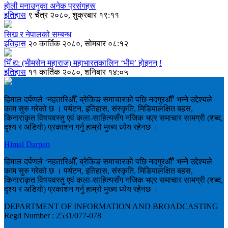
होली मनाउनुका अनेक प्रसंगहरू
इतिहास
९ चैत्र २०८०, शुक्रबार १९:११
सिख र नेपालको सम्बन्ध
इतिहास
२० कार्तिक २०८०, सोमबार ०८:१२
भिँ द्य: (भीमसेन महाराज) महाभारतकालिन ‘भीम’ होइनन् !
इतिहास
११ कार्तिक २०८०, शनिबार १४:०५
हिमाल दर्पणले ‘नहतारिऔँ, ब्रेकिङ समाचारको पछि नदगुरऔँ’ भन्ने उद्देश्यले
काम सुरु गरेको छ । पर्यटन, इतिहास, संस्कृति, मिडियालक्षित बहस,
किनाराकृत विषयवस्तु एवं कला-साहित्यसँग नजिक भएर समाचार सामग्री (शब्द,
दृश्य र अडियो) प्रकाशन गर्नु हाम्रो मुख्य ध्येय रहेनछ ।
Himal Darpan
हिमाल दर्पणले ‘नहतारिऔँ, ब्रेकिङ समाचारको पछि नदगुरऔँ’ भन्ने उद्देश्यले
काम सुरु गरेको छ । पर्यटन, इतिहास, संस्कृति, मिडियालक्षित बहस,
किनाराकृत विषयवस्तु एवं कला-साहित्यसँग नजिक भएर समाचार सामग्री (शब्द,
दृश्य र अडियो) प्रकाशन गर्नु हाम्रो मुख्य ध्येय रहेनछ ।
DEPARTMENT OF INFORMATION AND BROADCASTING
Regd Number : 2531/077-078