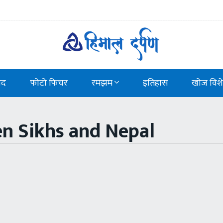
ाद
फोटो फिचर
रमझम
इतिहास
खोज विश
en Sikhs and Nepal