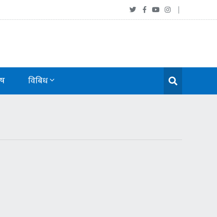
ेष
विबिध