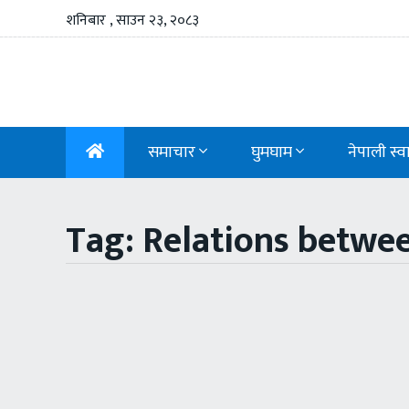
शनिबार , साउन २३, २०८३
समाचार
घुमघाम
नेपाली स्व
Tag: Relations betwe