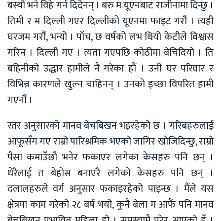
बस्यौं भने विहे गर्न दिदैनन् । बरु म यूएनबाट राजीनामा दिन्छु ।
तिमी र म दिल्ली गएर दिल्लीको यूएनमा फाइट गरौं । त्यही
घरजम गरौं, भन्यो । पाँच, छ वर्षको लभ थियो केटीले विश्वास
गरिन । दिल्ली गए । त्यता गएपछि कोठीमा बेचिदियो । ति
बहिनीको उद्धार हामीले नै गरेका हौं । उनी घर परिवार र
विभिन्न कारणले खुल्न चाहिनन् । उनको इच्छा विपरित हामी
गएनौं ।
स्तर अनुसारको मानव बेचबिखन भइरहेको छ । गरिबहरुलाई
आफूसँग गए राम्रो पारिश्रमिक भएको जागिर खोजिदिन्छु, राम्रो
पैसा कमाउँछौ भनेर फकाएर लगेका केसहरु पनि छन् ।
धेरैलाई त बेहोस बनाएरै लगेको केसहरु पनि छन् ।
दलालहरुले वर्ग अनुसार फकाइरहेको पाइन्छ । मैंले यस
क्षेत्रमा काम गरेको २८ बर्ष भयो, कुनै बेला म आफैं पनि मानव
बेचबिखन प्रभावित महिला हो । समस्यामै परेर आएको हुँ ।