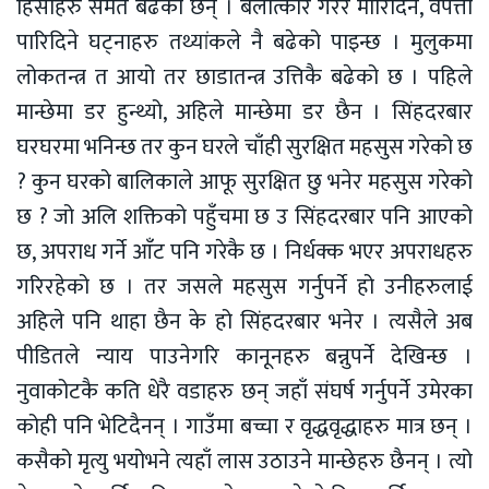
हिंसाहरु समेत बढेका छन् । बलात्कार गरेर मारिदिने, वेपत्ता
पारिदिने घट्नाहरु तथ्यांकले नै बढेको पाइन्छ । मुलुकमा
लोकतन्त्र त आयो तर छाडातन्त्र उत्तिकै बढेको छ । पहिले
मान्छेमा डर हुन्थ्यो, अहिले मान्छेमा डर छैन । सिंहदरबार
घरघरमा भनिन्छ तर कुन घरले चाँही सुरक्षित महसुस गरेको छ
? कुन घरको बालिकाले आफू सुरक्षित छु भनेर महसुस गरेको
छ ? जो अलि शक्तिको पहुँचमा छ उ सिंहदरबार पनि आएको
छ, अपराध गर्ने आँट पनि गरेकै छ । निर्धक्क भएर अपराधहरु
गरिरहेको छ । तर जसले महसुस गर्नुपर्ने हो उनीहरुलाई
अहिले पनि थाहा छैन के हो सिंहदरबार भनेर । त्यसैले अब
पीडितले न्याय पाउनेगरि कानूनहरु बन्नुपर्ने देखिन्छ ।
नुवाकोटकै कति धेरै वडाहरु छन् जहाँ संघर्ष गर्नुपर्ने उमेरका
कोही पनि भेटिदैनन् । गाउँमा बच्चा र वृद्धवृद्धाहरु मात्र छन् ।
कसैको मृत्यु भयोभने त्यहाँ लास उठाउने मान्छेहरु छैनन् । त्यो