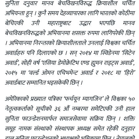
सुनिता दनुवार मानव बेचविखनविरुद्ध क्रियाशील चर्चित
अभियन्ता हुन् । कुनै समय देहव्यापारका लागि भारतको कोठीमा
बेचिएकी उनी महाराष्ट्रबाट उद्धार भएपछि मानव
बेचविखनविरुद्धको अभियानमा शसक्त रुपमा लागिपरेकी छिन्
। अभियानमा निरन्तरको क्रियाशीलताले उनलाई विश्वका चर्चित
अवार्डहरु पनि दिलाएको छ । सन् २०१४ मा स्विडेनमा ‘सिटेन
अवार्ड’, सोही वर्ष
‘एसिया डेमोक्रेटिभ एण्ड ह्युमन राइट्स अवार्ड’,
२०१५ मा ‘वर्ल्ड ओमन एचिभमेन्ट अवार्ड र २०१८ मा ‘हिरो’
अवार्डबाट सम्मानित भइसकेकी छिन् ।
अमेरिकाको प्रख्यात पत्रिका ‘फर्चयून म्यागजिन’ ले विश्वका ५०
नेतृत्वकर्ताको सूचीको ३६ औं नम्बरमा समेटिएकी उनी हाल
सुनिता फाउन्डेशनमार्फत समाजसेवामा सक्रिय छिन् । शक्ति
समूह नामक संस्थाको संस्थापक अध्यक्ष समेत रहेकी दनुहार
हाल सुनिता फाउन्डेशनको अध्यक्षको भूमिकामा छिन् । नेपालको