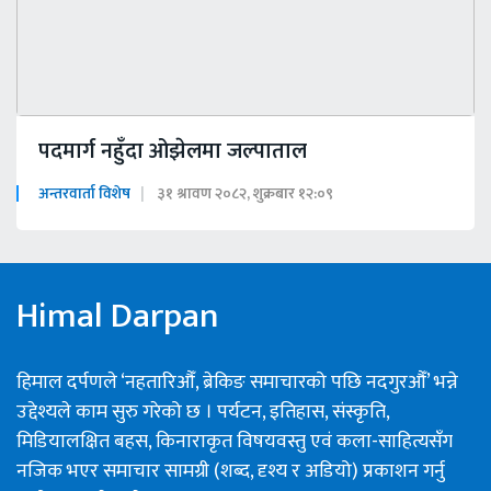
पदमार्ग नहुँदा ओझेलमा जल्पाताल
अन्तरवार्ता विशेष
३१ श्रावण २०८२, शुक्रबार १२:०९
Himal Darpan
हिमाल दर्पणले ‘नहतारिऔँ, ब्रेकिङ समाचारको पछि नदगुरऔँ’ भन्ने
उद्देश्यले काम सुरु गरेको छ । पर्यटन, इतिहास, संस्कृति,
मिडियालक्षित बहस, किनाराकृत विषयवस्तु एवं कला-साहित्यसँग
नजिक भएर समाचार सामग्री (शब्द, दृश्य र अडियो) प्रकाशन गर्नु