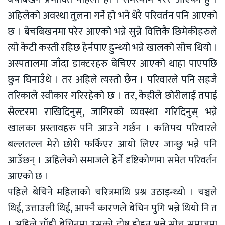
अहिलेको अवस्था तुलना गर्ने हो भने धेरै परिवर्तन पनि आएको
छ । बेचबिखनमा परेर आएको भन्ने सुन्ने वित्तिकै छिमेकीहरुले
त्यो केटी कस्ती रहिछ हेर्नपाए हुन्थ्यो भन्ने खालको सोच थियो ।
अस्पतालमा जाँदा डाक्टरहरु बेचिएर आएको थाहा पाएपछि
छुन घिनाउँथे । तर अहिले त्यस्तो छैन । परिवारले पनि सहजै
तरिकाले स्वीकार गरिरहेको छ । तर, केहीले छोरीलाई तपाई
सेल्टरमा राखिदिनुस्, जागिरको व्यवस्था गरिदिनुस् भन्ने
खालका प्रस्तावहरु पनि आउने गर्छन । कतिपय परिवारले
बल्लतल्ल मेरो छोरी फर्किएर आयो लिएर जान्छु भन्ने पनि
आउँछन् । अहिलेको समाजले हेर्ने दृष्टिकोणमा समेत परिवर्तन
आएको छ ।
पहिले बेचिने महिलाको चरित्रमाथि प्रश्न उठाइन्थ्यो । चञ्चले
थिई, उत्ताउली थिई, आफ्नै कारणले बेचिन पुगि भन्ने थियो नि त
। अहिले चाँही बेचिनुमा उसको दोष होइन भन्ने सोच समाजमा