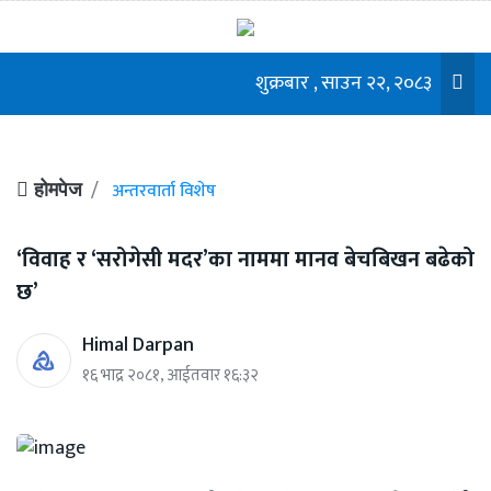
शुक्रबार , साउन २२, २०८३
अन्तरवार्ता विशेष
होमपेज
‘विवाह र ‘सरोगेसी मदर’का नाममा मानव बेचबिखन बढेको
छ’
Himal Darpan
१६ भाद्र २०८१, आईतवार १६:३२