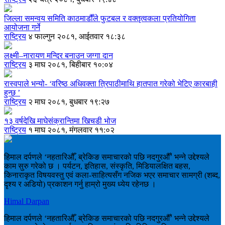
जिल्ला समन्वय समिति काठमाडौँले फुटबल र वक्तृत्वकला प्रतियोगिता
आयोजना गर्ने
राष्ट्रिय
४ फाल्गुन २०८१, आईतवार १८:३८
लक्ष्मी–नारायण मन्दिर बनाउन जग्गा दान
राष्ट्रिय
३ माघ २०८१, बिहीबार १०:०४
रास्वपाले भन्यो- ‘वरिष्ठ अधिवक्ता त्रिपाठीमाथि हातपात गरेको भेटिए कारबाही
हुन्छ ’
राष्ट्रिय
२ माघ २०८१, बुधबार १९:२७
१३ वर्षदेखि माघेसंक्रान्तिमा खिचडी भोज
राष्ट्रिय
१ माघ २०८१, मंगलवार ११:०२
हिमाल दर्पणले ‘नहतारिऔँ, ब्रेकिङ समाचारको पछि नदगुरऔँ’ भन्ने उद्देश्यले
काम सुरु गरेको छ । पर्यटन, इतिहास, संस्कृति, मिडियालक्षित बहस,
किनाराकृत विषयवस्तु एवं कला-साहित्यसँग नजिक भएर समाचार सामग्री (शब्द,
दृश्य र अडियो) प्रकाशन गर्नु हाम्रो मुख्य ध्येय रहेनछ ।
Himal Darpan
हिमाल दर्पणले ‘नहतारिऔँ, ब्रेकिङ समाचारको पछि नदगुरऔँ’ भन्ने उद्देश्यले