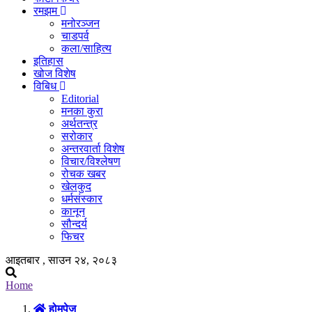
रमझम
मनोरञ्जन
चाडपर्व
कला/साहित्य
इतिहास
खोज विशेष
विबिध
Editorial
मनका कुरा
अर्थतन्त्र
सरोकार
अन्तरवार्ता विशेष
विचार/विश्लेषण
रोचक खबर
खेलकुद
धर्मसंस्कार
कानून
सौन्दर्य
फिचर
आइतबार , साउन २४, २०८३
Home
होमपेज