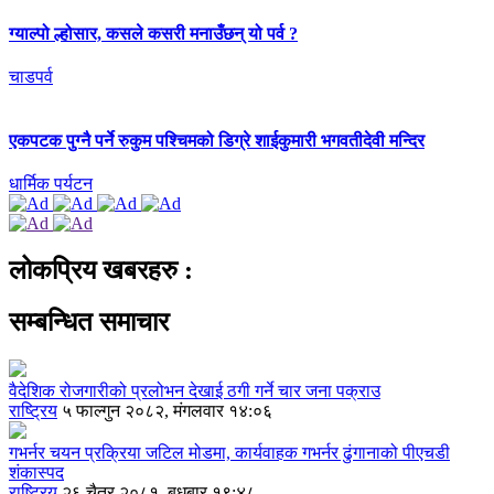
ग्याल्पो ल्होसार, कसले कसरी मनाउँछन् यो पर्व ?
चाडपर्व
एकपटक पुग्‍नै पर्ने रुकुम पश्चिमको डिग्रे शाईकुमारी भगवतीदेवी मन्दिर
धार्मिक पर्यटन
लोकप्रिय खबरहरु :
सम्बन्धित समाचार
वैदेशिक रोजगारीको प्रलोभन देखाई ठगी गर्ने चार जना पक्राउ
राष्ट्रिय
५ फाल्गुन २०८२, मंगलवार १४:०६
गभर्नर चयन प्रक्रिया जटिल मोडमा, कार्यवाहक गभर्नर ढुंगानाको पीएचडी
शंकास्पद
राष्ट्रिय
२६ चैत्र २०८१, बुधबार १९:४८