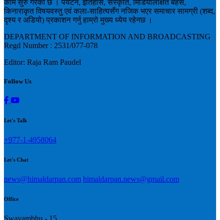
काम सुरु गरेको छ । पर्यटन, इतिहास, संस्कृति, मिडियालक्षित बहस,
किनाराकृत विषयवस्तु एवं कला-साहित्यसँग नजिक भएर समाचार सामग्री (शब्द,
दृश्य र अडियो) प्रकाशन गर्नु हाम्रो मुख्य ध्येय रहेनछ ।
DEPARTMENT OF INFORMATION AND BROADCASTING
Regd Number : 2531/077-078
Editor: Raja Ram Paudel
Follow Us
Let's Talk
+977-1-4958064
Let's Chat
news@himaldarpan.com
himaldarpan.news@gmail.com
Office
Swayambhu - 15