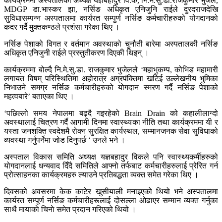
कार्यक्रममा अस्पतालका अध्यक्ष यज्ञबहादुर वि.क, नि.मे.सु.डा.राजकुमार भुजेल,
MDGP डा.भास्कर झा, नर्सिङ अधिकृत एनिजुनि राईले दुरदराजदेखि
सुविधासम्पन्न अस्पतालमा कार्यरत सम्पुर्ण नर्सिङ कर्मचारीहरुको योगदानको
कदर गर्दै मुक्तकण्ठले प्रशंसा गरेका थिए ।
नर्सिङ पेशाको विगत र वर्तमान अवस्थाको चुनौती बारेमा अस्पतालकी नर्सिङ
अधिकृत एनिजुनी राईले प्रस्तुतीकरण दिएकी थिइन् ।
कार्यक्रममा बोल्दै नि.मे.सु.डा. राजकुमार भुजेलले ‘महाभुकम्प, कोभिड महामारी
लगायत विषम् परिस्थितिमा अहोरात्र अग्रपंक्तिमा खटिई उल्लेखनीय भुमिका
निभाउने समग्र नर्सिङ कर्मचारीहरुको योगदान स्मरण गर्दै नर्सिङ पेशाको
महत्वबारे’ बताएका थिए ।
‘पछिल्लो समय नेपालमा बढ्दै गइरहेको Brain Drain को कहालीलाग्दो
अवस्थालाई चित्रण गर्दै आगामी दिनमा स्वास्थ्यका नीति तथा कार्यक्रममा यी र
यस्ता जनशक्ति स्वदेशमै रोक्न सुरक्षित कार्यस्थल, सम्मानजनक सेवा सुविधाको
व्यवस्था गर्नुपर्नेमा जोड दिनुपर्छ ‘ उनले भने ।
अस्पताल विकास समिति अध्यक्ष यज्ञबहादुर विकले पनि स्वास्थ्यकर्मीहरुको
योगदानलाई धन्यवाद दिँदै समितिले आफ्नो तर्फबाट कर्मचारीहरुलाई प्रेरित गर्न
प्रोत्साहनका कार्यक्रमहरु ल्याउने प्रतिबद्धता व्यक्त समेत गरेका थिए ।
दिवसको अवसरमा केक काटेर खुसीयाली मनाइएको थियो भने अस्पतालमा
कार्यरत सम्पूर्ण नर्सिङ कर्मचारीहरूलाई दोसल्ला ओढाएर सम्मान व्यक्त गर्नुका
साथै मायाकाे चिनाे समेत प्रदान गरिएको थियो ।