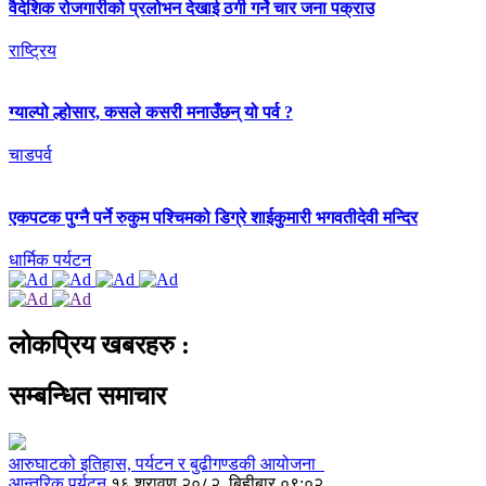
वैदेशिक रोजगारीको प्रलोभन देखाई ठगी गर्ने चार जना पक्राउ
राष्ट्रिय
ग्याल्पो ल्होसार, कसले कसरी मनाउँछन् यो पर्व ?
चाडपर्व
एकपटक पुग्‍नै पर्ने रुकुम पश्चिमको डिग्रे शाईकुमारी भगवतीदेवी मन्दिर
धार्मिक पर्यटन
लोकप्रिय खबरहरु :
सम्बन्धित समाचार
आरुघाटको इतिहास, पर्यटन र बुढीगण्डकी आयोजना
आन्तरिक पर्यटन
१६ श्रावण २०८२, बिहीबार ०९:०२