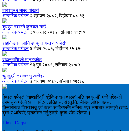
बारपाक र नारद पोखरी
आन्तरिक पर्यटन
२ श्रावण २०८२, बिहीबार ०८:१३
कुखुरा नबास्ने कुन्छाल गाउँ
आन्तरिक पर्यटन
३० असार २०८२, सोमबार ११:१०
हाइकिङका लागि उपयुक्त गन्तव्य ‘कोरी’
आन्तरिक पर्यटन
६ चैत्र २०८१, बिहीबार १५:३७
बादलमाथिको मानुङकोट
आन्तरिक पर्यटन
१३ पुष २०८१, शनिबार २०:०५
चुमनुब्री र मनास्लु आरोहण
आन्तरिक पर्यटन
७ श्रावण २०८१, सोमबार ०७:३६
हिमाल दर्पणले ‘नहतारिऔँ, ब्रेकिङ समाचारको पछि नदगुरऔँ’ भन्ने उद्देश्यले
काम सुरु गरेको छ । पर्यटन, इतिहास, संस्कृति, मिडियालक्षित बहस,
किनाराकृत विषयवस्तु एवं कला-साहित्यसँग नजिक भएर समाचार सामग्री (शब्द,
दृश्य र अडियो) प्रकाशन गर्नु हाम्रो मुख्य ध्येय रहेनछ ।
Himal Darpan