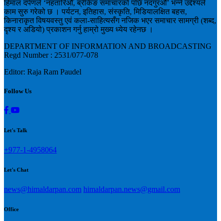
हिमाल दर्पणले ‘नहतारिऔँ, ब्रेकिङ समाचारको पछि नदगुरऔँ’ भन्ने उद्देश्यले
काम सुरु गरेको छ । पर्यटन, इतिहास, संस्कृति, मिडियालक्षित बहस,
किनाराकृत विषयवस्तु एवं कला-साहित्यसँग नजिक भएर समाचार सामग्री (शब्द,
दृश्य र अडियो) प्रकाशन गर्नु हाम्रो मुख्य ध्येय रहेनछ ।
DEPARTMENT OF INFORMATION AND BROADCASTING
Regd Number : 2531/077-078
Editor: Raja Ram Paudel
Follow Us
Let's Talk
+977-1-4958064
Let's Chat
news@himaldarpan.com
himaldarpan.news@gmail.com
Office