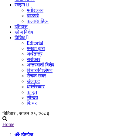
रमझम
मनोरञ्जन
चाडपर्व
कला/साहित्य
इतिहास
खोज विशेष
विबिध
Editorial
मनका कुरा
अर्थतन्त्र
सरोकार
अन्तरवार्ता विशेष
विचार/विश्लेषण
रोचक खबर
खेलकुद
धर्मसंस्कार
कानून
सौन्दर्य
फिचर
बिहिबार , साउन २१, २०८३
Home
होमपेज