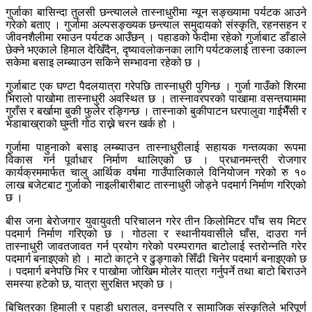
गुर्जाका बासिन्दा तुलसी छन्त्यालले तास्नाधुरीमा न्यून सङ्ख्यामा पर्यटक आउने
गरेको बताए । गुर्जामा अल्पसङ्ख्यक छन्त्याल समुदायको संस्कृति, रहनसहन र
जीवनशैलीमा रमाउन पर्यटक आउँछन् । पहाडको फेदीमा रहेको गुर्जाबाट डाँडाले
छेक्ने भएकाले हिमाल देखिँदैन, दृष्यावलोकनका लागि पर्यटकलाई तास्ना उकाल्न
सकेमा बसाइ लम्ब्याउन सकिने सम्भावना रहेको छ ।
गुर्जाबाट एक घण्टा पैदलयात्रा गरेपछि तास्नाधुरी पुगिन्छ । गुर्जा गाउँको शिरमा
भिरालो पाखोमा तास्नाधुरी अवस्थित छ । तास्नावरपरको पाखामा वसन्तयाममा
गुराँस र बर्खामा बुकी फुलेर रङ्गिन्छ । तास्नाको बुकीपाटन घरपालुवा गाईभैँसी र
भेडाबाख्राको घुम्ती गोठ राख्ने चरन खर्क हो ।
गुर्जामा पाहुनाको बसाइ लम्ब्याउन तास्नाधुरीलाई सहायक गन्तव्यका रूपमा
विकास गर्न पूर्वाधार निर्माण थालिएको छ । प्रधानमन्त्री रोजगार
कार्यक्रममार्फत चालु आर्थिक वर्षमा गाउँपालिकाले विनियोजन गरेको रु १०
लाख बजेटबाट गुर्जाको नाइलीबारीबाट तास्नाधुरी जोड्ने पदमार्ग निर्माण गरिएको
छ ।
बीस जना बेरोजगार युवायुवती परिचालन गरेर तीन किलोमिटर पाँच सय मिटर
पदमार्ग निर्माण गरिएको छ । गोठला र स्थानीयवासीले घाँस, दाउरा गर्न
तास्नाधुरी जावतजावत गर्न प्रयोग गरेको परम्परागत बाटोलाई स्तरोन्नति गरेर
पदमार्ग बनाइएको हो । माटो काट्ने र ढुङ्गाको सिँढी चिनेर पदमार्ग बनाइएको छ
। पदमार्ग बनेपछि भिर र पाखोमा जोखिम मोलेर यात्रा गर्नुपर्ने तथा बाटो बिराउने
समस्या हटेको छ, यात्रा सुरक्षित भएको छ ।
बिचित्रका हिमाली र पहाडी धरातल, वनस्पति र सामाजिक संस्कृतिले भरिपूर्ण