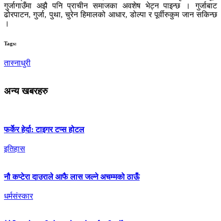
गुर्जागाउँमा अझै पनि प्राचीन समाजका अवशेष भेट्न पाइन्छ । गुर्जाबाट
ढोरपाटन, गुर्जा, पुथा, चुरेन हिमालको आधार, डोल्पा र पूर्वीरुकुम जान सकिन्छ
।
Tags:
तास्नाधुरी
अन्य खबरहरु
फर्केर हेर्दा: टाइगर टप्स होटल
इतिहास
नौ कप्टेरा दाउराले आफै लास जल्ने अचम्मको ठाऊँ
धर्मसंस्कार