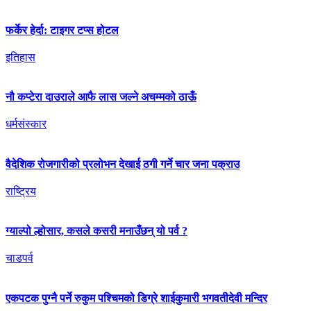
फर्केर हेर्दा: टाइगर टप्स होटल
इतिहास
नौ कप्टेरा दाउराले आफै लास जल्ने अचम्मको ठाऊँ
धर्मसंस्कार
वैदेशिक रोजगारीको प्रलोभन देखाई ठगी गर्ने चार जना पक्राउ
राष्ट्रिय
ग्याल्पो ल्होसार, कसले कसरी मनाउँछन् यो पर्व ?
चाडपर्व
एकपटक पुग्‍नै पर्ने रुकुम पश्चिमको डिग्रे शाईकुमारी भगवतीदेवी मन्दिर