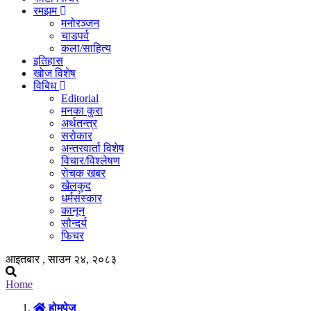
रमझम
मनोरञ्जन
चाडपर्व
कला/साहित्य
इतिहास
खोज विशेष
विबिध
Editorial
मनका कुरा
अर्थतन्त्र
सरोकार
अन्तरवार्ता विशेष
विचार/विश्लेषण
रोचक खबर
खेलकुद
धर्मसंस्कार
कानून
सौन्दर्य
फिचर
आइतबार , साउन २४, २०८३
Home
होमपेज