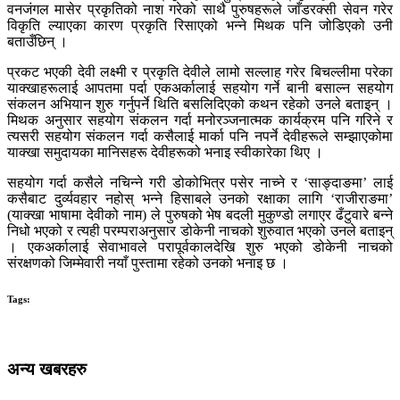
वनजंगल मासेर प्रकृतिको नाश गरेको साथै पुरुषहरूले जाँडरक्सी सेवन गरेर
विकृति ल्याएका कारण प्रकृति रिसाएको भन्ने मिथक पनि जोडिएको उनी
बताउँछिन् ।
प्रकट भएकी देवी लक्ष्मी र प्रकृति देवीले लामो सल्लाह गरेर बिचल्लीमा परेका
याक्खाहरूलाई आपतमा पर्दा एकअर्कालाई सहयोग गर्ने बानी बसाल्न सहयोग
संकलन अभियान शुरु गर्नुपर्ने थिति बसलिदिएको कथन रहेको उनले बताइन् ।
मिथक अनुसार सहयोग संकलन गर्दा मनोरञ्जनात्मक कार्यक्रम पनि गरिने र
त्यसरी सहयोग संकलन गर्दा कसैलाई मार्का पनि नपर्ने देवीहरूले सम्झाएकोमा
याक्खा समुदायका मानिसहरू देवीहरूको भनाइ स्वीकारेका थिए ।
सहयोग गर्दा कसैले नचिन्ने गरी डोकोभित्र पसेर नाच्ने र ‘साङ्दाङमा’ लाई
कसैबाट दुर्व्यवहार नहोस् भन्ने हिसाबले उनको रक्षाका लागि ‘राजीराङमा’
(याक्खा भाषामा देवीको नाम) ले पुरुषको भेष बदली मुकुण्डो लगाएर ढँटुवारे बन्ने
निधो भएको र त्यही परम्पराअनुसार डोकेनी नाचको शुरुवात भएको उनले बताइन्
। एकअर्कालाई सेवाभावले परापूर्वकालदेखि शुरु भएको डोकेनी नाचको
संरक्षणको जिम्मेवारी नयाँ पुस्तामा रहेको उनको भनाइ छ ।
Tags:
अन्य खबरहरु