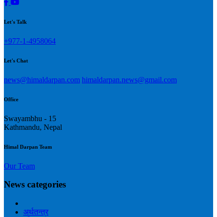
Let's Talk
+977-1-4958064
Let's Chat
news@himaldarpan.com
himaldarpan.news@gmail.com
Office
Swayambhu - 15
Kathmandu, Nepal
Himal Darpan Team
Our Team
News categories
अर्थतन्त्र