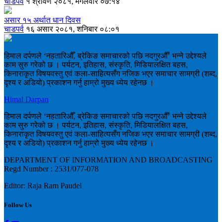
चाडपर्व
१ श्रावण २०८१, मंगलवार ०७:१४
असार १५ अर्थात धान दिवस
चाडपर्व
१६ असार २०८१, शनिबार ०८:०१
हिमाल दर्पणले ‘नहतारिऔँ, ब्रेकिङ समाचारको पछि नदगुरऔँ’ भन्ने उद्देश्यले
काम सुरु गरेको छ । पर्यटन, इतिहास, संस्कृति, मिडियालक्षित बहस,
किनाराकृत विषयवस्तु एवं कला-साहित्यसँग नजिक भएर समाचार सामग्री (शब्द,
दृश्य र अडियो) प्रकाशन गर्नु हाम्रो मुख्य ध्येय रहेनछ ।
Himal Darpan
हिमाल दर्पणले ‘नहतारिऔँ, ब्रेकिङ समाचारको पछि नदगुरऔँ’ भन्ने उद्देश्यले
काम सुरु गरेको छ । पर्यटन, इतिहास, संस्कृति, मिडियालक्षित बहस,
किनाराकृत विषयवस्तु एवं कला-साहित्यसँग नजिक भएर समाचार सामग्री (शब्द,
दृश्य र अडियो) प्रकाशन गर्नु हाम्रो मुख्य ध्येय रहेनछ ।
DEPARTMENT OF INFORMATION AND BROADCASTING
Regd Number : 2531/077-078
Editor: Raja Ram Paudel
Follow Us