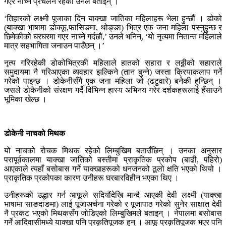
गएर नाच्ने प्रचलन रहेको उनले बताइन् ।
‘तिहारको लक्ष्मी पूजाका दिन याक्खा जातिका महिलाहरू भेला हुन्छौं । डोको
(याक्खा भाषामा डोक्कू,फासिङमा, थोङ्ङा) भित्र एक जना महिला पस्नुहुन्छ र
छिमेकीको घरघरमा गएर नाच्ने गर्दछौं,’ उनले भनिन्, ‘यो नृत्यमा नितान्त महिलाले
मात्र सहभागिता जनाउन पाउँछन् ।’
नृत्य गरिरहेकी डोकोभित्रकी महिलाले हातको सहारा र लठ्ठीको सहाराले
समुदायमा नै गरिआएका व्यवहार झल्किने (तान बुन्ने) जस्ता क्रियाकलाप गर्ने
गरेको पाइन्छ । डोकेनीसँगै एक जना महिला जो (ढटुवारे) बनेकी हुन्छिन् ।
जसले डोकेनीको संरक्षण गर्दै विभिन्न हास्य अभिनय गरेर दर्शकहरूलाई हँसाउने
भूमिका खेल्छ ।
डोकेनी नाचको मिथक
यो नाचको रोचक मिथक रहेको लिम्बुखिम बताउँछिन् । उनका अनुसार
परापूर्वकालमा याक्खा जातिको बस्तीमा प्राकृतिक प्रकोप (बाढी, पहिरो)
आएकाले त्यहाँ बसोबास गर्ने याक्खाहरूको धनजनको ठूलो क्षति भएको थियो ।
प्राकृतिक प्रकोपका कारण उनीहरू घरबारविहीन भएका थिए ।
उनीहरूको उद्धार गर्न आफूले सदियौंदेखि मान्दै आएकी देवी लक्ष्मी (याक्खा
भाषामा साङदाङमा) लाई पूजाअर्चना गरेको र पूजापाठ गरेको सुनेर साक्षात देवी
नै प्रकट भएको मिथकसँग जोडिएको लिम्बुखिमले बताइन् । नेपालमा बसोबास
गर्ने आदिवासीमध्ये याक्खा पनि प्रकृतिपूजक हुन् । आफू प्रकृतिपूजक भएर पनि