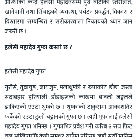
आस्थाको केन्द्र हलेसी महादेवसम्म पुग्ने बाटोको स्तरोन्नति,
खानेपानी तथा सिँचाइको व्यवस्था, पर्यटन प्रवर्द्धन, विकास र
विस्तारमा सम्बन्धित र सरोकारवाला निकायको ध्यान जान
जरुरी छ ।
हलेसी महादेव
गुफा कस्तो छ ?
हलेसी महादेव गुफा ।
गुराँसे, तुवाचुङ, जायजुम, मलाथुम्की र रुपाकोट डाँडा जस्ता
सदाबहार हरियाली डाँडाहरूको काखमा बाक्लो जङ्गलले
ढाकिएको एउटा थुम्को छ । थुम्काको टाकुरामा आकाशतिर
फर्केको एउटा ठुलो चट्टानको गुफा छ । त्यही गुफालाई हलेसी
महादेव गुफा भनिन्छ । गुफाभित्र प्रवेश गरी करिब ३ सय फिट
तल ओर्लिएपछि केही समथर ठाउँमा पुगिन्छ, जहाँ सयौँ मानिस