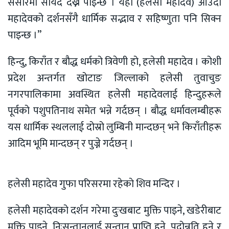
संसारमा सायदै देख्न पाइन्छ । यहाँ (हलेसी महादेव) आउँदा
महादेवको दर्शनसँगै धार्मिक सद्भाव र सहिष्णुता पनि सिक्न
पाइन्छ ।”
हिन्दु, किराँत र बौद्ध धर्मको त्रिवेणी हो, हलेसी महादेव । कोशी
प्रदेश अन्तर्गत खोटाङ जिल्लाको हलेसी तुवाचुङ
नगरपालिकामा अवस्थित हलेसी महादेवलाई हिन्दुहरूले
पूर्वको पशुपतिनाथ समेत भन्ने गर्दछन् । बौद्ध धर्मावलम्बीहरू
यस धार्मिक स्थललाई दोस्रो लुम्बिनी मान्दछन् भने किराँतीहरू
आदिम भूमि मान्दछन् र पुज्ने गर्दछन् ।
हलेसी महादेव गुफा परिसरमा रहेकाे शिव मन्दिर ।
हलेसी महादेवको दर्शन गरेमा दुःखबाट मुक्ति पाइने, खडेरीबाट
मुक्ति पाइने, निःसन्तानलाई सन्तान प्राप्ति हुने, पदोन्नति हुने र