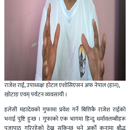
राजेश राई, उपाध्यक्षः हाेटल एशाेसिएसन अफ नेपाल (हान),
खाेटाङ एवम् पर्यटन व्यवसायी ।
हलेसी महादेवको गुफामा प्रवेश गर्ने बित्तिकै राजेश राईको
भनाई पुष्टि हुन्छ । गुफाको एक भागमा हिन्दु धर्मावलम्बीहरू
पूजापाठ गरिरहेको देख्न सकिन्छ भने अर्को कुनामा बौद्ध