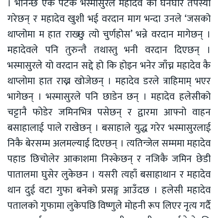
। भनिन्छ एक पटक भस्मासुरले महादेव को घनघोर तपस्या
गरेछन् र महादेव खुशी भई वरदान माग भन्दा उनले ‘जसको
थाप्लोमा म हात राख्छु त्यो चुर्णहोस’ भन्ने वरदान मागेछन् ।
महादेवले पनि तुरुन्तै तथास्तु भनी वरदान दिएछन् ।
भस्मासुरले यो वरदान सद्दे हो कि होइन भनेर जाँच्न महादेव कै
थाप्लोमा हात राख्न खोजेछन् । महादेव डरले त्राहिमाम् भएर
भागेछन् । भस्मासुरले पनि छाडेन छन् । महादेव हलेसीको
चट्टानै फोडेर जमिनभित्र पसेछन् र द्वारमा आफ्नो वाहन
बसाहालाई पाले राखेछन् । बसाहाले युद्ध गरेर भस्मासुरलाई
निकै बेरसम्म अलमल्याई दिएछन् । त्यतिन्जेल सम्ममा महादेव
पहाड छिचोलेर आकाशमा निस्केछन् र नजिकै जमिन छेडी
पातालमा घुसेर लुकेछन । यसरी त्यहाँ बसाहाथान र महादेव
थान दुई वटा गुफा बनेको प्रसङ्ग आउँदछ । हलेसी महादेव
पतालको गुफामा लुकेपछि विष्णुले मोहनी रूप लिएर नृत्य गर्दै