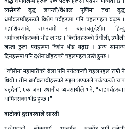
बौद्ध धर्मावलम्बीहरूले एक पटक हलेसी पुग्नैपर्ने मान्यता छ ।
त्यसैगरी बुद्ध जयन्ती/वैशाख पूर्णिमा तथा बुद्ध
धर्मावलम्बीहरूको विशेष पर्वहरूमा पनि चहलपहल बढ्छ ।
महाशिवरात्रि, रामनवमी र बालाचतुर्दशीमा हिन्दु
धर्मावलम्बीहरूको भीड लाग्छ । किराँतहरूको उँधौली, उभौली
जस्ता ठुला पर्वहरूमा विशेष भीड बढ्छ । अन्य सामान्य
दिनहरूमा पनि दर्शनार्थीहरुको चहलपहल उस्तै हुन्छ ।
“कोरोना महामारीको बेला पनि पर्यटकको चहलपहल राम्रो नै
थियो । तीन धर्मावलम्बीहरूकाे सङ्गम भएकाले पर्यटकको चाप
घट्दैन”, एक जना स्थानीय व्यवसायीले भने, “चाडपर्वहरूमा
थामिनसक्नु भीड हुन्छ ।”
बाटोको दुरावस्थाले सास्ती
मध्येपहाडी लोकमार्ग अन्तर्गत खुर्काेट–घुर्मी–हलेसी