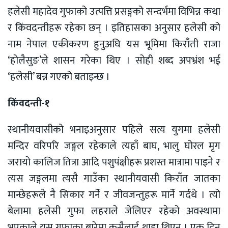
हलेसी महादेव गुफाको उत्पत्ति प्रसङ्गको सन्दर्भमा विभिन्न कथा
र किंवदन्तीहरू रहेका छन् । इतिहासका अनुसार हलेसी को
नाम नेपाल एकीकरण हुनुअघि यस भूमिमा किराँती राजा
‘होलैसुङ’ले शासन गरेका थिए । सोही शब्द अपभ्रंश भई
‘हलेसी’ बन्न गएको बताइन्छ ।
किंवदन्ती-१
स्थानीयवासीको भनाइअनुसार पहिले सत्य युगमा हलेसी
मन्दिर वरिपरि जङ्गल रहेकाले त्यहाँ बाघ, भालु घोरल मृग
जरायो कालिज तित्रा आदि पशुपंक्षीहरू प्रशस्त मात्रामा पाइने र
त्यस जङ्गलमा त्यसै गाउँका स्थानीयवासी किराँत जातका
मान्छेहरूले नै सिकार गर्ने र जीवजन्तुहरू मार्ने गर्दथे । त्यो
बेलामा हलेसी गुफा लहराले जेलिएर रहेको अवस्थामा
भएकाले यस गुफाका बारेमा कसैलाई थाहा थिएन । एक दिन