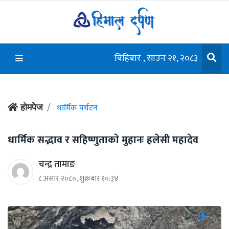
बिहिबार , साउन २१, २०८३
धार्मिक पर्यटन
होमपेज
धार्मिक सद्भाव र सहिष्णुताकाे मुहानः हलेसी महादेव
चन्द्र तामाङ
८ असार २०८०, शुक्रबार १०:३४