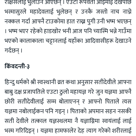
राक्षसलाई भुलाउन आएछन् । एउटी रूपवती आइमाई देखेपछि
भस्मासुरले महादेवलाई भुलेछन् र उनकै जस्तो नाच नाच्ने
नक्कल गर्दा आफ्नै टाउकोमा हात राख्न पुगी उनी भष्म भएछन्
। भष्म भएर रहेको हाडखोर भनी आज पनि च्यास्मि भन्ने गाउँमा
भएको कालाकाला चट्टानलाई यहाँका आदिवासीहरू देखाउने
गर्दछन् ।
किंवदन्ती-३
हिन्दु धर्मको श्री स्वस्थानी व्रत कथा अनुसार सतीदेवीले आफ्ना
बाबु दक्ष प्रजापतिले एउटा ठुलो महायज्ञ गरे जुन यज्ञमा आफ्नै
छोरी सतीदेवीलाई सम्म बोलाएनन् र आफ्नो पिताले त्यस
यज्ञमा नबोलाईकन पनि गइन् । पिताको अपमान सहन नसकी
सती देवीले तत्काल यज्ञस्थलमा नै यज्ञाग्निमा स्वयंलाई लाई
भस्म गरिदिइन् । यज्ञमा हामफालेर देह त्याग गरेको शरीरलाई