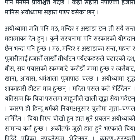
पनि मनमनै प्रायश्चित्त गर्दछ । कहीं सहारा नपाएका हजारौं
मानिस अयोध्यामा सहारा पाएर बसेका छन् ।
अयोध्यामा जति पनि मठ, मन्दिर र अखाडा छन ती सवै सन्त
महात्माका देन हुन् । कुनै संरचनामा पनि सरकारको योगदान
छैन भन्दा पनि हुन्छ । मठ, मन्दिर र अखाडाका सन्त, महन्त र
पूजारीलाई हजारौं लाखौँ तीर्थाटन पर्यटकहरुले चढाएको दश,
बीस, सय पचासको रकमबाटै करोडौं जम्मा हुन्छ र त्यसैबाट,
खाना, आवास, धर्मशाला पूजापाठ चल्छ । अयोध्यामा शुद्ध
शाकाहारी होटल मात्र हुन्छन् । मदिरा पसल कतै भेटिँदैनन ।
यतिसम्म कि चिया पसलमा साहूजीले खाली खुट्टा सेवा गर्दछन्
। कारण हो हिन्दू धर्मको नियमअनुसार चुलोमा जुत्ता–चप्पल
लगिँदैन । चिया पिएर चोखो हुन हात धुने प्रचलन अयोध्याको
सामान्य कर्म हुन्छ । अर्कोतर्फ जुठो हात हुने भएकाले चिया
पिउँदै पत्रिका नपढ्नेसम्म भेटिन्छन् । कारण–सरस्वती