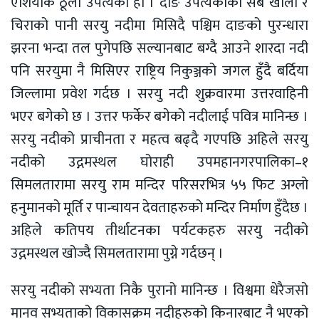
एशियाकै ठूलो उपत्यका हो । दाङ उपत्यकाको सबै खोला र
चिराको पानी सरयु नदीमा मिसिदै पश्चिम दाङको पुरन्धारा
झरना भन्दा तल पुगेपछि सल्यानबाट बग्दै आउने शारदा नदी
पनि सरयुमा नै मिसिएर राष्ट्रिय निकुञ्जको जगल हुँदै बर्दिया
जिल्लामा प्रवेश गर्दछ । सरयु नदी शुक्रवारमा उत्तरवाहिनी
भएर बगेको छ । उत्तर फर्केर बगेको नदीलाई पवित्र मानिन्छ ।
सरयु नदीको प्राचीनता र महत्व बढ्दै गएपछि अहिले सरयु
नदीको उद्गमस्थल घोराही उपमहानगरपालिका–१
सिमलतारामा सरयु राम मन्दिर परिसरभित्र ५५ फिट अग्लो
हनुमानको मूर्ति र पान्चायन देवताहरुको मन्दिर निर्माण हुँदैछ ।
अहिले कतिपय तीर्थाटनका पर्यटकहरु सरयु नदीको
उद्गमस्थल खोज्दै सिमलतारामा पुग्ने गर्दछन् ।
सरयु नदीको सभ्यता निकै पुरानो मानिन्छ । विश्वमा धेरैजसो
मानव सभ्यताको विकासक्रम नदीहरुको किनारबाट नै भएको