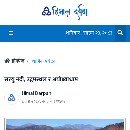
शनिबार , साउन २३, २०८३
धार्मिक पर्यटन
होमपेज
सरयु नदी, उद्गमस्थल र अयोध्याधाम
Himal Darpan
८ जेष्ठ २०८१, मंगलवार ११:०२