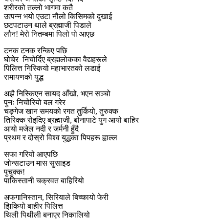
शरीरको तल्लो भागमा कतै
उत्पन्न भयो एउटा नौलो किसिमको दुखाई
छटपटाउन थाले ब्रह्माजी पिडाले
लौन! मेरो नितम्बमा पिलो पो आएछ
टनक टनक रन्किए पछि
घोचेर निचोर्दिए ब्रह्मलोकका वैद्यहरूले
पिलित्त निस्कियो महाभारतको लडाई
रामायणको युद्ध
अझै निस्किएन सायद आँखो, भएन सञ्चो
पुनः निचोरियो बल गरेर
चङ्गेज खान समयको रगत तुर्कियो, तुरुक्क
तिरिक्क रोइदिए ब्रह्माजी, बोनापाटे युग आयो बाहिर
आयो मजेल नदी र जर्मनी हुँदै
प्रथम र दोस्रो विश्व युद्धका पिपहरू ह्वाल्ल
सफा गरियो आएपछि
जोन्सटाउन मास सुसाइड
पुचुक्क!
पाकिस्तानी चक्रवत बाहिरियो
अफगानिस्तान, सिरियाले बिच्कायो फेरी
झिकियो बाहीर पिलित्त
थिली पिथीली बनाएर निकालियो