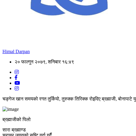
Himal Darpan
२० फाल्गुन २०७९, शनिबार १६:४९
चङ्गेज खान समयको रगत तुर्कियो, तुरुक्क तिरिक्क रोइदिए ब्रह्माजी, बोनापाटे 
ब्रह्माजीको पिलो
सारा ब्रह्माण्ड
चराचर जगतको सृष्टि गर्दा गर्दै