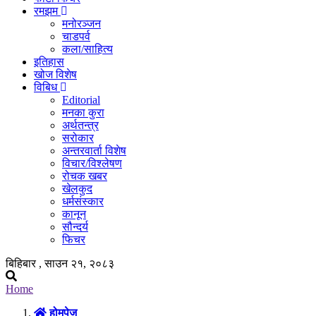
रमझम
मनोरञ्जन
चाडपर्व
कला/साहित्य
इतिहास
खोज विशेष
विबिध
Editorial
मनका कुरा
अर्थतन्त्र
सरोकार
अन्तरवार्ता विशेष
विचार/विश्लेषण
रोचक खबर
खेलकुद
धर्मसंस्कार
कानून
सौन्दर्य
फिचर
बिहिबार , साउन २१, २०८३
Home
होमपेज