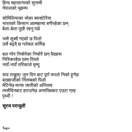
हिन्द महासागरको सुनामी
नेपालको भूकम्प
सोमिलियाका भोका ब्याक्टेरिया
भारतको किसान आत्महत्या बगीरहेका छन्
बेला-बेला पुछी रहनु पर्छ
जसै सुक्दै गएको छ पिलो
उसै बढ्दै छ ग्लोबल वार्मिङ
बल गरेर निचोरेका निचोरै छन् वैद्यहरू
निस्किरहेछ एवम् रितले
नयाँ-नयाँ तरिकाले मृत्यु
याद राख्नुस्! जुन दिन बाट पूर्ण रूपले निको हुनेछ
ब्रह्माजीको नितम्बको पिलो
मेटिनेछ मानव जातीको अस्तित्व
त्यसैदिनबाट हराउनेछ अन्तरिक्षबाट एउटा ग्रह
पृथ्वी !
सुरज पराजुली
Tags: