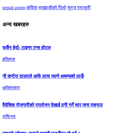
nepali poem
कविता
ब्रह्माजीको पिलो
सुरज पराजुली
अन्य खबरहरु
फर्केर हेर्दा: टाइगर टप्स होटल
इतिहास
नौ कप्टेरा दाउराले आफै लास जल्ने अचम्मको ठाऊँ
धर्मसंस्कार
वैदेशिक रोजगारीको प्रलोभन देखाई ठगी गर्ने चार जना पक्राउ
राष्ट्रिय