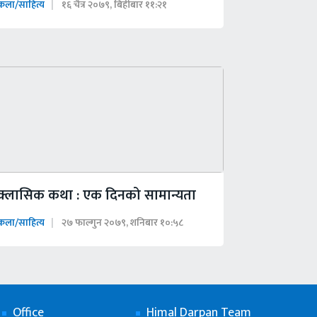
कला/साहित्य
१६ चैत्र २०७९, बिहीबार ११:२१
क्लासिक कथा : एक दिनको सामान्यता
कला/साहित्य
२७ फाल्गुन २०७९, शनिबार १०:५८
Office
Himal Darpan Team