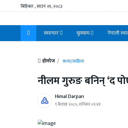
बिहिबार , साउन २१, २०८३
समाचार
घुमघाम
नेपाली स्व
कला/साहित्य
होमपेज
नीलम गुरुङ‍ बनिन् ‘द 
Himal Darpan
९ बैशाख २०८०, शनिबार ०९:४१