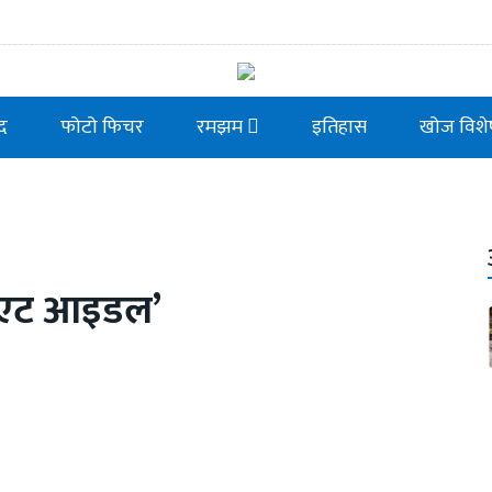
ाद
फोटो फिचर
रमझम
इतिहास
खोज विशे
पोएट आइडल’