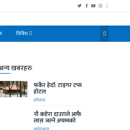
ष
विबिध
अन्य खबरहरु
फर्केर हेर्दा: टाइगर टप्स
होटल
इतिहास
नौ कप्टेरा दाउराले आफै
लास जल्ने अचम्मको
ठाऊँ
धर्मसंस्कार