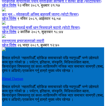
प्राकृतिक सुन्दरताको पर्याय मुस्ताङको कागबेनी र सेल्फी डाँडा (फाेटाेफिचर)
खोज विशेष
१२ मंसिर २०८१, बुधबार २१:१७
ङत भुलु – स्वेतकाली अजिमा बाह्रवर्षे जात्रा (फोटो फिचर)
खोज विशेष
९ मंसिर २०८१, आईतवार १६:५४
जुम्ली किसानलाई मार्सी धान भित्र्याउने चटारो (फाेटाे फिचर)
खोज विशेष
२ कार्तिक २०८१, शुक्रबार १८:४४
वसन्तपुरमा इन्द्रजात्राको तयारी
खोज विशेष
२६ भाद्र २०८१, बुधबार १२:४०
हिमाल दर्पणले ‘नहतारिऔँ, ब्रेकिङ समाचारको पछि नदगुरऔँ’ भन्ने उद्देश्यले
काम सुरु गरेको छ । पर्यटन, इतिहास, संस्कृति, मिडियालक्षित बहस,
किनाराकृत विषयवस्तु एवं कला-साहित्यसँग नजिक भएर समाचार सामग्री (शब्द,
दृश्य र अडियो) प्रकाशन गर्नु हाम्रो मुख्य ध्येय रहेनछ ।
Himal Darpan
हिमाल दर्पणले ‘नहतारिऔँ, ब्रेकिङ समाचारको पछि नदगुरऔँ’ भन्ने उद्देश्यले
काम सुरु गरेको छ । पर्यटन, इतिहास, संस्कृति, मिडियालक्षित बहस,
किनाराकृत विषयवस्तु एवं कला-साहित्यसँग नजिक भएर समाचार सामग्री (शब्द,
दृश्य र अडियो) प्रकाशन गर्नु हाम्रो मुख्य ध्येय रहेनछ ।