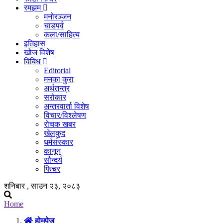
रमझम
मनोरञ्जन
चाडपर्व
कला/साहित्य
इतिहास
खोज विशेष
विबिध
Editorial
मनका कुरा
अर्थतन्त्र
सरोकार
अन्तरवार्ता विशेष
विचार/विश्लेषण
रोचक खबर
खेलकुद
धर्मसंस्कार
कानून
सौन्दर्य
फिचर
शनिबार , साउन २३, २०८३
Home
होमपेज