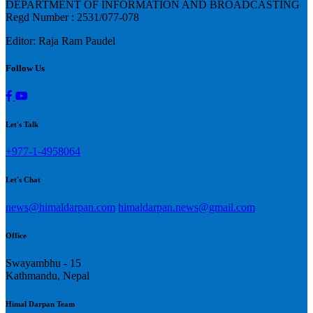
DEPARTMENT OF INFORMATION AND BROADCASTING
Regd Number : 2531/077-078
Editor: Raja Ram Paudel
Follow Us
Let's Talk
+977-1-4958064
Let's Chat
news@himaldarpan.com
himaldarpan.news@gmail.com
Office
Swayambhu - 15
Kathmandu, Nepal
Himal Darpan Team