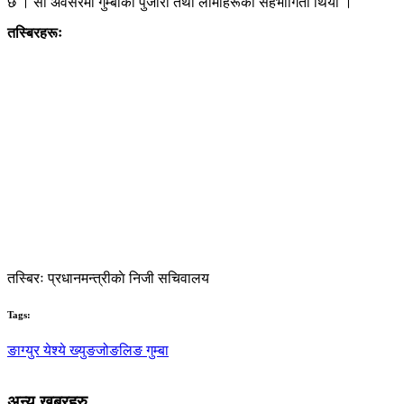
छ । सो अवसरमा गुम्बाका पुजारी तथा लामाहरूको सहभागिता थियो ।
तस्बिरहरूः
तस्बिरः प्रधानमन्त्रीकाे निजी सचिवालय
Tags:
ङाग्युर येश्ये ख्युङजोङलिङ गुम्बा
अन्य खबरहरु