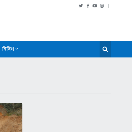
विबिध