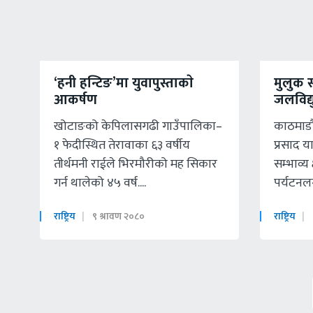
‘हनी हन्टिङ’मा युवापुस्ताकाे
मुलुक 
आकर्षण
जलविद्यु
खोटाङको केपिलासगढी गाउँपालिका–
काठमाडौं
१ फेदीस्थित तेरावाका ६३ वर्षीय
प्रसाद 
तीर्थमनी राईले भिरमौरीको मह सिकार
सम्भाव्य क
गर्न थालेको ४५ वर्ष....
पर्यटनलग
राष्ट्रिय
९ श्रावण २०८०
राष्ट्रिय