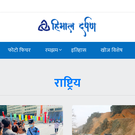
फोटो फिचर
रमझम
इतिहास
खोज विशेष
राष्ट्रिय