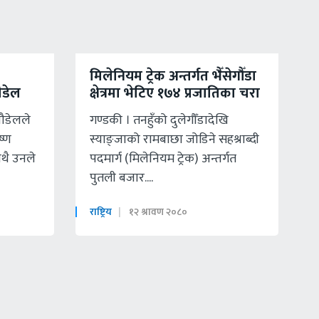
मिलेनियम ट्रेक अन्तर्गत भैँसेगौँडा
पौडेल
क्षेत्रमा भेटिए १७४ प्रजातिका चरा
 पौडेलले
गण्डकी । तनहुँको दुलेगौँडादेखि
ष्ण
स्याङ्जाको रामबाछा जोडिने सहश्राब्दी
ाथै उनले
पदमार्ग (मिलेनियम ट्रेक) अन्तर्गत
पुतली बजार....
राष्ट्रिय
१२ श्रावण २०८०