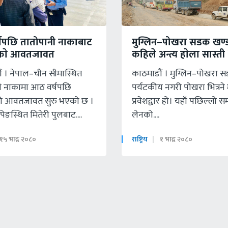
षपछि तातोपानी नाकाबाट
मुग्लिन–पोखरा सडक खण्
काे आवतजावत
कहिले अन्त्य हाेला सास्ती 
ं । नेपाल–चीन सीमास्थित
काठमाडाैं । मुग्लिन–पोखरा 
ी नाकामा आठ वर्षपछि
पर्यटकीय नगरी पोखरा भित्रने 
ो आवतजावत सुरु भएको छ ।
प्रवेशद्वार हो। यहाँ पछिल्लो 
स्थित मितेरी पुलबाट....
लेनको....
१५ भाद्र २०८०
राष्ट्रिय
१ भाद्र २०८०