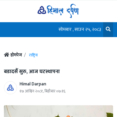
सोमबार , साउन २५, २०८३
राष्ट्रिय
होमपेज
बडादसैँ सुरु, आज घटस्थापना
Himal Darpan
१७ आश्विन २०८१, बिहीबार ०७:१६