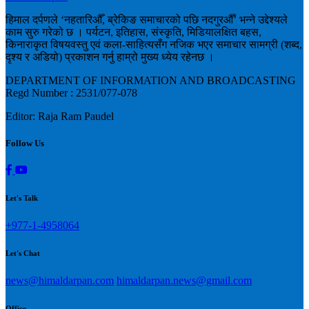
हिमाल दर्पणले ‘नहतारिऔँ, ब्रेकिङ समाचारको पछि नदगुरऔँ’ भन्ने उद्देश्यले
काम सुरु गरेको छ । पर्यटन, इतिहास, संस्कृति, मिडियालक्षित बहस,
किनाराकृत विषयवस्तु एवं कला-साहित्यसँग नजिक भएर समाचार सामग्री (शब्द,
दृश्य र अडियो) प्रकाशन गर्नु हाम्रो मुख्य ध्येय रहेनछ ।
DEPARTMENT OF INFORMATION AND BROADCASTING
Regd Number : 2531/077-078
Editor: Raja Ram Paudel
Follow Us
Let's Talk
+977-1-4958064
Let's Chat
news@himaldarpan.com
himaldarpan.news@gmail.com
Office