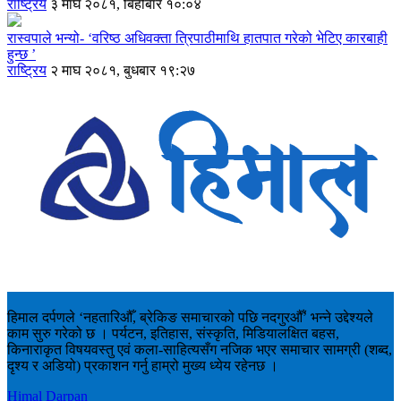
राष्ट्रिय
३ माघ २०८१, बिहीबार १०:०४
रास्वपाले भन्यो- ‘वरिष्ठ अधिवक्ता त्रिपाठीमाथि हातपात गरेको भेटिए कारबाही
हुन्छ ’
राष्ट्रिय
२ माघ २०८१, बुधबार १९:२७
हिमाल दर्पणले ‘नहतारिऔँ, ब्रेकिङ समाचारको पछि नदगुरऔँ’ भन्ने उद्देश्यले
काम सुरु गरेको छ । पर्यटन, इतिहास, संस्कृति, मिडियालक्षित बहस,
किनाराकृत विषयवस्तु एवं कला-साहित्यसँग नजिक भएर समाचार सामग्री (शब्द,
दृश्य र अडियो) प्रकाशन गर्नु हाम्रो मुख्य ध्येय रहेनछ ।
Himal Darpan