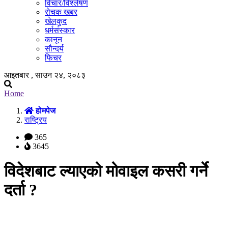
विचार/विश्लेषण
रोचक खबर
खेलकुद
धर्मसंस्कार
कानून
सौन्दर्य
फिचर
आइतबार , साउन २४, २०८३
Home
होमपेज
राष्ट्रिय
365
3645
विदेशबाट ल्याएको मोवाइल कसरी गर्ने
दर्ता ?