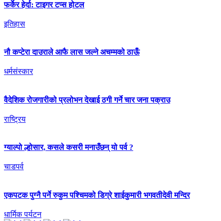
फर्केर हेर्दा: टाइगर टप्स होटल
इतिहास
नौ कप्टेरा दाउराले आफै लास जल्ने अचम्मको ठाऊँ
धर्मसंस्कार
वैदेशिक रोजगारीको प्रलोभन देखाई ठगी गर्ने चार जना पक्राउ
राष्ट्रिय
ग्याल्पो ल्होसार, कसले कसरी मनाउँछन् यो पर्व ?
चाडपर्व
एकपटक पुग्‍नै पर्ने रुकुम पश्चिमको डिग्रे शाईकुमारी भगवतीदेवी मन्दिर
धार्मिक पर्यटन