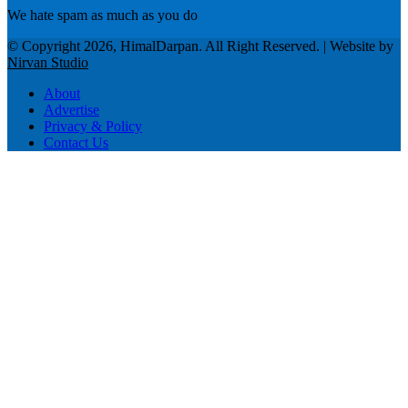
We hate spam as much as you do
© Copyright 2026, HimalDarpan. All Right Reserved. | Website by
Nirvan Studio
About
Advertise
Privacy & Policy
Contact Us