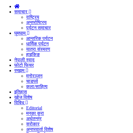
समाचार
राष्ट्रिय
अन्तर्राष्ट्रिय
पर्यटन समाचार
घुमघाम
आन्तरिक पर्यटन
धार्मिक पर्यटन
यात्रा संस्मरण
हाइकिङ
नेपाली स्वाद
फोटो फिचर
रमझम
मनोरञ्जन
चाडपर्व
कला/साहित्य
इतिहास
खोज विशेष
विबिध
Editorial
मनका कुरा
अर्थतन्त्र
सरोकार
अन्तरवार्ता विशेष