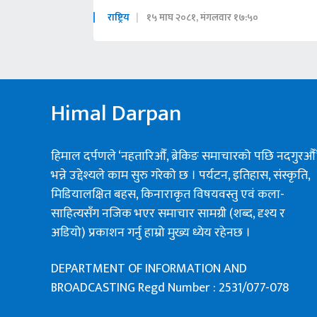
राष्ट्रिय
१५ माघ २०८१, मंगलवार १७:५०
Himal Darpan
हिमाल दर्पणले ‘नहतारिऔँ, ब्रेकिङ समाचारको पछि नदगुरऔँ
भन्ने उद्देश्यले काम सुरु गरेको छ । पर्यटन, इतिहास, संस्कृति,
मिडियालक्षित बहस, किनाराकृत विषयवस्तु एवं कला-
साहित्यसँग नजिक भएर समाचार सामग्री (शब्द, दृश्य र
अडियो) प्रकाशन गर्नु हाम्रो मुख्य ध्येय रहेनछ ।
DEPARTMENT OF INFORMATION AND
BROADCASTING Regd Number : 2531/077-078