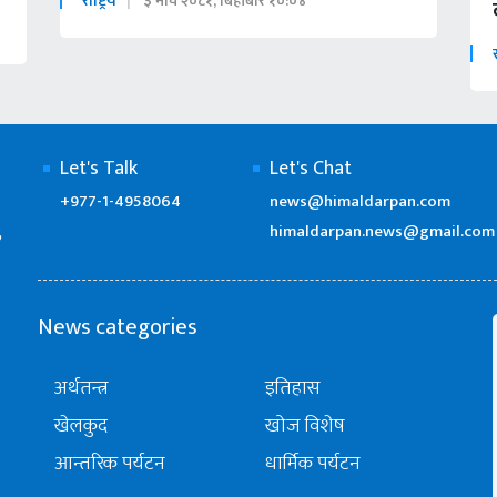
राष्ट्रिय
३ माघ २०८१, बिहीबार १०:०४
र
Let's Talk
Let's Chat
+977-1-4958064
news@himaldarpan.com
himaldarpan.news@gmail.com
’
News categories
अर्थतन्त्र
इतिहास
खेलकुद
खोज विशेष
आन्तरिक पर्यटन
धार्मिक पर्यटन