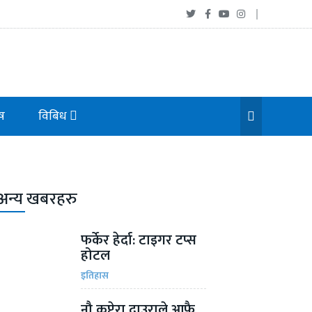
ष
विबिध
अन्य खबरहरु
फर्केर हेर्दा: टाइगर टप्स
होटल
इतिहास
नौ कप्टेरा दाउराले आफै