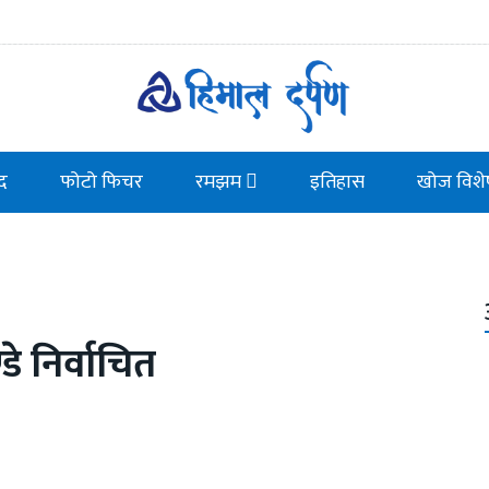
ाद
फोटो फिचर
रमझम
इतिहास
खोज विशे
डे निर्वाचित