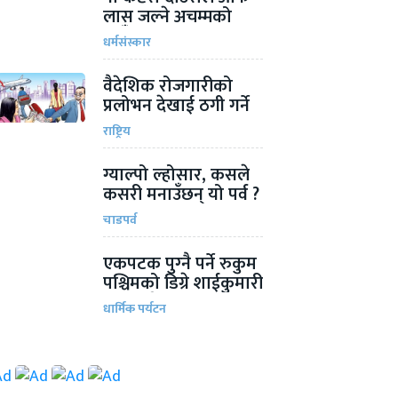
लास जल्ने अचम्मको
ठाऊँ
धर्मसंस्कार
वैदेशिक रोजगारीको
प्रलोभन देखाई ठगी गर्ने
चार जना पक्राउ
राष्ट्रिय
ग्याल्पो ल्होसार, कसले
कसरी मनाउँछन् यो पर्व ?
चाडपर्व
एकपटक पुग्‍नै पर्ने रुकुम
पश्चिमको डिग्रे शाईकुमारी
भगवतीदेवी मन्दिर
धार्मिक पर्यटन