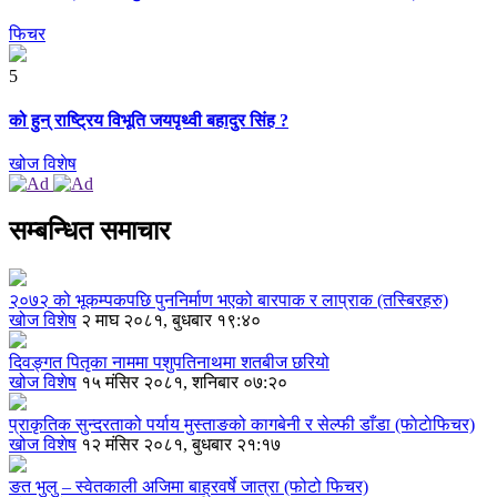
फिचर
5
को हुन् राष्ट्रिय विभूति जयपृथ्वी बहादुर सिंह ?
खोज विशेष
सम्बन्धित समाचार
२०७२ को भूकम्पकपछि पुननिर्माण भएको बारपाक र लाप्राक (तस्बिरहरु)
खोज विशेष
२ माघ २०८१, बुधबार १९:४०
दिवङ्गत पितृका नाममा पशुपतिनाथमा शतबीज छरियो
खोज विशेष
१५ मंसिर २०८१, शनिबार ०७:२०
प्राकृतिक सुन्दरताको पर्याय मुस्ताङको कागबेनी र सेल्फी डाँडा (फाेटाेफिचर)
खोज विशेष
१२ मंसिर २०८१, बुधबार २१:१७
ङत भुलु – स्वेतकाली अजिमा बाह्रवर्षे जात्रा (फोटो फिचर)