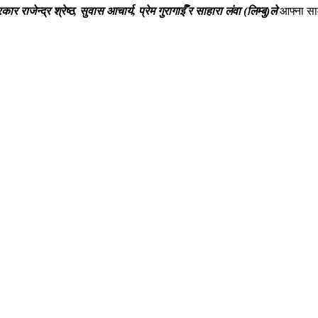
कार राजेन्द्र श्रेष्ठ, सुवास आचार्य, प्रेम गुरागाईँ र साहारा लंवा (लिम्बु)ले
आफ्ना सा