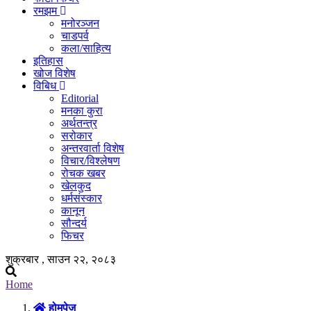
रमझम
मनोरञ्जन
चाडपर्व
कला/साहित्य
इतिहास
खोज विशेष
विबिध
Editorial
मनका कुरा
अर्थतन्त्र
सरोकार
अन्तरवार्ता विशेष
विचार/विश्लेषण
रोचक खबर
खेलकुद
धर्मसंस्कार
कानून
सौन्दर्य
फिचर
शुक्रबार , साउन २२, २०८३
Home
होमपेज