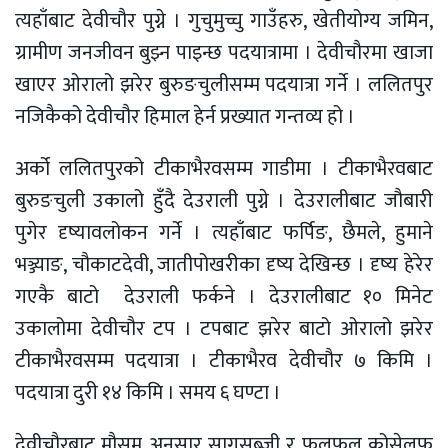
त्यहाँबाट देवीचौर पुग्ने । गुचुमुच्चु गाउँहरु, खेतीयोग्य जमिन,
ग्रामीण जनजीवन बुझ्न पाइन्छ पदयात्रामा । देवीचौरमा खाजा
खाएर ओरालो झरेर बुरुङचुलीसम्म पदयात्रा गर्ने । ललितपुर
नजिकैको देवीचौर हिमाल हेर्न प्रख्यात गन्तव्य हो ।
अर्को ललितपुरको टीकाभैरवसम्म गाडीमा । टीकाभैरवबाट
बुरुङचुली उकालो हुँदै देउराली पुग्ने । देउरालीबाट जौबारी
पुगेर दृष्यावलोकन गर्ने । त्यहाँबाट फर्पिङ, छैमले, हुमाने
भञ्ज्याङ, चौकाटदेवी, जातीपोखरीका दृष्य देखिन्छ । दृष्य हेरेर
गएकै बाटो देउराली फर्कने । देउरालीबाट १० मिनेट
उकालोमा देवीचौर टप । टपबाट झरेर बाटो ओरालो झरेर
टीकाभैरवसम्म पदयात्रा । टीकाभैरव देवीचौर ७ किमि ।
पदयात्रा दुरी १४ किमि । समय ६ घण्टा ।
देवीचौरबाट मौसम अनुसार सागसब्जी र फलफुल कोसेलफ