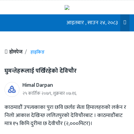
आइतबार , साउन २४, २०८३
हाइकिङ
होमपेज
घुमन्तेहरूलाई पर्खिरहेको देविचौर
Himal Darpan
२५ कार्तिक २०७९, शुक्रबार ०७:१६
काठमाडौं उपत्यकाका पुरा छवि छर्लङ सेता हिमालहरुको लर्कन र
निलो आकाश देखिन्छ ललितपुरको देविचौरबाट । काठमाडौंबाट
मात्र १५ किमि दुरीमा छ देवीचौर (२,०००मिटर)।