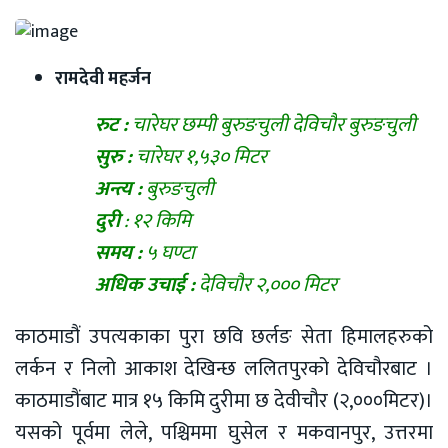
रामदेवी महर्जन
रुट :
चारेघर छम्पी बुरुङचुली देविचौर बुरुङचुली
सुरु :
चारेघर १,५३० मिटर
अन्त्य :
बुरुङचुली
दुरी
: १२ किमि
समय :
५ घण्टा
अधिक उचाई :
देविचौर २,००० मिटर
काठमाडौं उपत्यकाका पुरा छवि छर्लङ सेता हिमालहरुको
लर्कन र निलो आकाश देखिन्छ ललितपुरको देविचौरबाट ।
काठमाडौंबाट मात्र १५ किमि दुरीमा छ देवीचौर (२,०००मिटर)।
यसको पूर्वमा लेले, पश्चिममा घुसेल र मकवानपुर, उत्तरमा