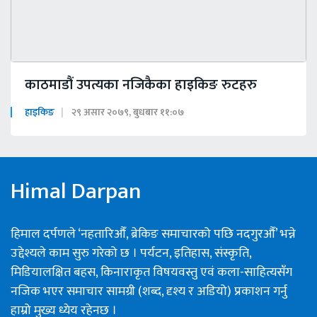
काठमाडौं उपत्यका नजिकैका हाइकिङ रुटहरु
हाइकिङ
२९ असार २०७९, बुधबार ११:०७
Himal Darpan
हिमाल दर्पणले ‘नहतारिऔँ, ब्रेकिङ समाचारको पछि नदगुरऔँ’ भन्ने
उद्देश्यले काम सुरु गरेको छ । पर्यटन, इतिहास, संस्कृति,
मिडियालक्षित बहस, किनाराकृत विषयवस्तु एवं कला-साहित्यसँग
नजिक भएर समाचार सामग्री (शब्द, दृश्य र अडियो) प्रकाशन गर्नु
हाम्रो मुख्य ध्येय रहेनछ ।