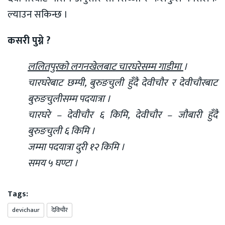
ल्याउन सकिन्छ ।
कसरी पुग्ने ?
ललितपुरको लगनखेलबाट चारघरेसम्म गाडीमा
।
चारघरेबाट छम्पी, बुरुङचुली हुँदै देवीचौर र देवीचौरबाट
बुरुङचुलीसम्म पदयात्रा ।
चारघरे – देवीचौर ६ किमि, देवीचौर – जौबारी हुँदै
बुरुङचुली ६ किमि ।
जम्मा पदयात्रा दुरी १२ किमि ।
समय ५ घण्टा ।
Tags:
devichaur
देविचौर