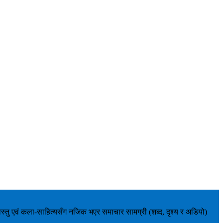
वस्तु एवं कला-साहित्यसँग नजिक भएर समाचार सामग्री (शब्द, दृश्य र अडियो)