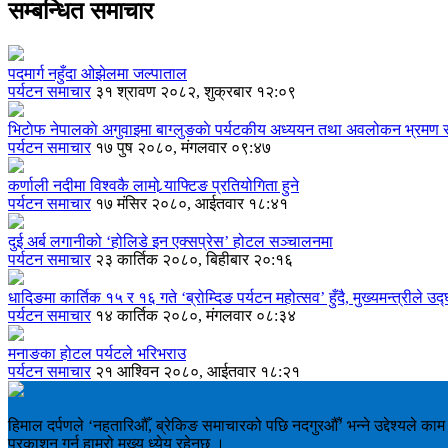
सम्बन्धित समाचार
पदमार्ग नहुँदा ओझेलमा जल्पाताल
पर्यटन समाचार
३१ श्रावण २०८२, शुक्रबार १२:०९
भिटाेफ नेपालकाे अगुवाइमा बाग्लुङकाे पर्यटकीय अध्ययन तथा अवलोकन भ्रमण स
पर्यटन समाचार
१७ पुष २०८०, मंगलवार ०९:४७
कर्णाली नदीमा विश्वकै लामो र्‍याफ्टिङ प्रतियोगिता हुने
पर्यटन समाचार
१७ मंसिर २०८०, आईतवार १८:४१
दुई अर्ब लगानीको ‘होलिडे इन एक्सप्रेस’ होटल सञ्चालनमा
पर्यटन समाचार
२३ कार्तिक २०८०, बिहीबार २०:१६
धादिङमा कार्तिक १५ र १६ गते ‘ब्रोम्दिङ पर्यटन महोत्सव’ हुँदै, मुख्यमन्त्रीले उद्घ
पर्यटन समाचार
१४ कार्तिक २०८०, मंगलवार ०८:३४
मनाङका होटल पर्यटले भरिभराउ
पर्यटन समाचार
२१ आश्विन २०८०, आईतवार १८:२१
हिमाल दर्पणले ‘नहतारिऔँ, ब्रेकिङ समाचारको पछि नदगुरऔँ’ भन्ने उद्देश्यले क
प्रकाशन गर्नु हाम्रो मुख्य ध्येय रहेनछ ।