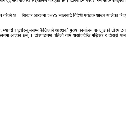
जार दुई सय राजस्व सङ्कलन गरिएको छ । ढोरपाटन प्रवेश गर्न सार्क राष्ट्रका
लन गरेको छ । सिकार आरक्षमा २०४४ सालबाटै विदेशी पर्यटक आउन थालेका थिए
म्याग्दी र पूर्वीरुकुमसम्म फैलिएको आरक्षको मुख्य कार्यालय बागलुङको ढोरपाटन
चालनमा आएका छन् । ढोरपाटनमा पहिलो याम असोजदेखि मङ्सिर र दोस्रो याम