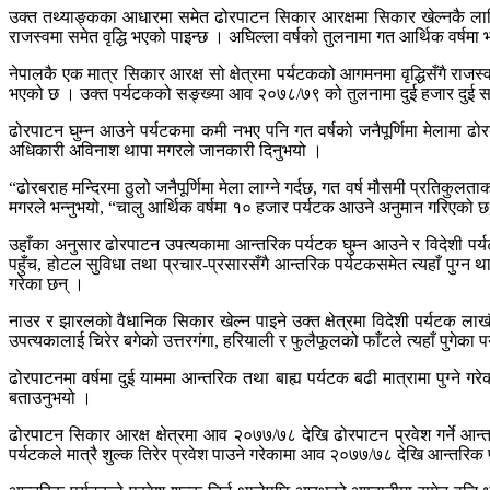
उक्त तथ्याङ्कका आधारमा समेत ढोरपाटन सिकार आरक्षमा सिकार खेल्नकै लागि
राजस्वमा समेत वृद्धि भएको पाइन्छ । अघिल्ला वर्षको तुलनामा गत आर्थिक वर्षम
नेपालकै एक मात्र सिकार आरक्ष सो क्षेत्रमा पर्यटकको आगमनमा वृद्धिसँगै राजस्
भएको छ । उक्त पर्यटकको सङ्ख्या आव २०७८/७९ को तुलनामा दुई हजार दुई 
ढोरपाटन घुम्न आउने पर्यटकमा कमी नभए पनि गत वर्षको जनैपूर्णिमा मेलामा
अधिकारी अविनाश थापा मगरले जानकारी दिनुभयो ।
“ढोरबराह मन्दिरमा ठुलो जनैपूर्णिमा मेला लाग्ने गर्दछ, गत वर्ष मौसमी प्रतिकु
मगरले भन्नुभयो, “चालु आर्थिक वर्षमा १० हजार पर्यटक आउने अनुमान गरिएको छ, य
उहाँका अनुसार ढोरपाटन उपत्यकामा आन्तरिक पर्यटक घुम्न आउने र विदेशी पर्
पहुँच, होटल सुविधा तथा प्रचार-प्रसारसँगै आन्तरिक पर्यटकसमेत त्यहाँ पुग्न थ
गरेका छन् ।
नाउर र झारलको वैधानिक सिकार खेल्न पाइने उक्त क्षेत्रमा विदेशी पर्यटक लाखौ
उपत्यकालाई चिरेर बगेको उत्तरगंगा, हरियाली र फुलैफूलको फाँटले त्यहाँ पुगेका
ढोरपाटनमा वर्षमा दुई याममा आन्तरिक तथा बाह्य पर्यटक बढी मात्रामा पुग्ने 
बताउनुभयो ।
ढोरपाटन सिकार आरक्ष क्षेत्रमा आव २०७७/७८ देखि ढोरपाटन प्रवेश गर्ने आन्त
पर्यटकले मात्रै शुल्क तिरेर प्रवेश पाउने गरेकामा आव २०७७/७८ देखि आन्तरिक पर