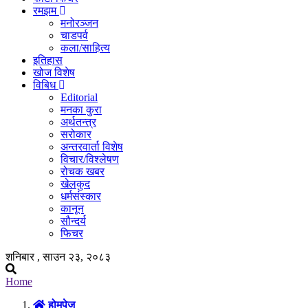
रमझम
मनोरञ्जन
चाडपर्व
कला/साहित्य
इतिहास
खोज विशेष
विबिध
Editorial
मनका कुरा
अर्थतन्त्र
सरोकार
अन्तरवार्ता विशेष
विचार/विश्लेषण
रोचक खबर
खेलकुद
धर्मसंस्कार
कानून
सौन्दर्य
फिचर
शनिबार , साउन २३, २०८३
Home
होमपेज