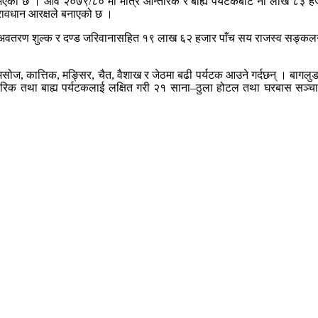
्धि भएको छ । आव २०७९/८० मा मात्रै आन्तरिक र बाह्य पर्यटकबाट नौ लाख ८३ ह
 प्रावधान आरक्षले बनाएको छ ।
्टर अवतरण शुल्क र दण्ड जरिवानासहित १९ लाख ६२ हजार पाँच सय राजस्व सङ्क
ोज, कात्तिक, मङ्सिर, चैत, वैशाख र जेठमा बढी पर्यटक आउने गर्दछन् । बागलुङ, 
तरिक तथा बाह्य पर्यटकलाई लक्षित गरी २१ साना–ठुला होटल तथा घरबास सञ्