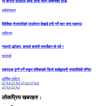
नौ कप्टेरा दाउराले आफै लास जल्ने अचम्मको ठाऊँ
धर्मसंस्कार
वैदेशिक रोजगारीको प्रलोभन देखाई ठगी गर्ने चार जना पक्राउ
राष्ट्रिय
ग्याल्पो ल्होसार, कसले कसरी मनाउँछन् यो पर्व ?
चाडपर्व
एकपटक पुग्‍नै पर्ने रुकुम पश्चिमको डिग्रे शाईकुमारी भगवतीदेवी मन्दिर
धार्मिक पर्यटन
लोकप्रिय खबरहरु :