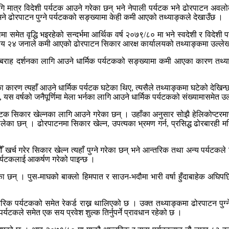
 मात्र विदेशी पर्यटक आउने गरेका छन् भने नेपाली पर्यटक भने ढोरपाटन अवलोक
ा भने ढोरपाटन पुग्ने पर्यटकको सङ्ख्यामा केही कमी आएको तथ्याङ्कले देखाउँछ ।
वमा समेत वृद्धि भइरहेको सन्दर्भमा आर्थिक वर्ष २०७९/८० मा भने स्वदेशी र विदेश
सय २४ जनाले कमी आएको ढोरपाटन सिकार आरक्ष कार्यालयको तथ्याङ्कमा उल्ले
 ढोरबराह दर्शनका लागि आउने धार्मिक पर्यटकको सङ्ख्यामा कमी आएका कारण तथ
लताका कारण त्यहाँ आउने धार्मिक पर्यटक घटेका थिए, त्यसैले तथ्याङ्कमा घटेको देखि
स वर्षको जनैपूर्णिमा मेला भर्नका लागि आउने धार्मिक पर्यटकको संख्यामासमेत उल्
यटक सिकार खेल्नका लागि आउने गरेका छन् । उहाँका अनुसार सोझै हेलिकोप्टरमार
ालेका छन् । ढोरपाटनमा सिकार खेल्न, उपत्यका भ्रमण गर्न, प्रसिद्ध ढोरबारही मन
ँ खर्च गरेर सिकार खेल्न त्यहाँ पुग्ने गरेका छन् भने आन्तरिक तथा अन्य पर्यट
 पर्यटकलाई आकर्षण गरेको पाइन्छ ।
गरेका छन् । पुस-माघको बाक्लो हिमपात र साउन-भदौमा भारी वर्षा हुँदाबाहेक अघ
रिक पर्यटकको समेत रेकर्ड राख्न थालिएको छ । उक्त तथ्याङ्कमा ढोरपाटन पुग्ने
्यटकले समेत एक सय प्रवेश शुल्क तिर्नुपर्ने प्रावधान रहेको छ ।