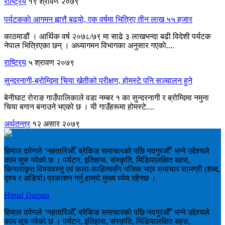
राष्ट्रिय
१९ श्रावण २०७९
पर्यटककाे आगमन ह्वात्तै बढ्याे, एक वर्षमा भित्रिए तीन लाख ५५ हजार
काठमाडौं । आर्थिक वर्ष २०७८/७९ मा साढे ३ लाखभन्दा बढी विदेशी पर्यटक
नेपाल भित्रिएका छन् । अध्यागमन विभागका अनुसार गएकाे....
राष्ट्रिय
५ श्रावण २०७९
सुन्दरनागी-ब्रोम्दिमा चिया खेतीको परीक्षण, होमस्टे पनि सञ्चालन हुने
बेनीघाट रोराङ गाउँपालिकाले वडा नम्बर १ का सुन्दरनागी र ब्रोम्दिमा नमुना
चिया बगान बनाउने भएको छ । यी गाउँहरूमा होमस्टे....
अर्थतन्त्र
१२ असार २०७९
हिमाल दर्पणले ‘नहतारिऔँ, ब्रेकिङ समाचारको पछि नदगुरऔँ’ भन्ने उद्देश्यले
काम सुरु गरेको छ । पर्यटन, इतिहास, संस्कृति, मिडियालक्षित बहस,
किनाराकृत विषयवस्तु एवं कला-साहित्यसँग नजिक भएर समाचार सामग्री (शब्द,
दृश्य र अडियो) प्रकाशन गर्नु हाम्रो मुख्य ध्येय रहेनछ ।
Himal Darpan
हिमाल दर्पणले ‘नहतारिऔँ, ब्रेकिङ समाचारको पछि नदगुरऔँ’ भन्ने उद्देश्यले
काम सुरु गरेको छ । पर्यटन, इतिहास, संस्कृति, मिडियालक्षित बहस,