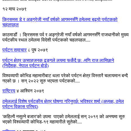
१२ माघ २०७९
क्रिसमस डे र अङ्ग्रेजी नयाँ वर्षकाे आगमनसँगै ठमेलमा बढ्याे पर्यटकको
चहलपहल
काठमाडौं । क्रिसमस पर्व र अङ्ग्रेजी नयाँ वर्षको आगमनसँगै राजधानीको मुख्य
पर्यटकीय स्थल ठमेलमा विदेशी पर्यटकको चहलपहल....
पर्यटन समाचार
८ पुष २०७९
पर्यटन क्षेत्र उत्साहजनक ढङ्गले लयमा फर्कँदै छ: -मणि राज लामिछाने
(निर्देशक, नेपाल पर्यटन बाेर्ड)
विश्वव्यापी कोभिड महामारीबाट थला परेको पर्यटन क्षेत्र विस्तारै चलायमान बन्दै
गएको छ । सन् २०२२ सुरु भएयता पर्यटकको....
राष्ट्रिय
४ आश्विन २०७९
ठमेललाई विशेष पर्यटकीय क्षेत्र घोषणा गरिनुपर्छ: भविश्वर शर्मा (अध्यक्ष, ठमेल
पर्यटन विकास परिषद्)
'कहिल्यै नसुत्ने बजार'को उपमा पाएको ठमेललाई सन् २०१९ को अन्त्यमा सुरु
भएको विश्वव्यापी कोभिड-१९ महामारीले सुतेको....