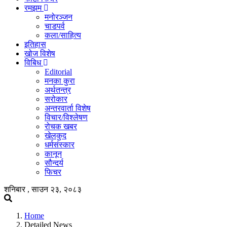
रमझम
मनोरञ्जन
चाडपर्व
कला/साहित्य
इतिहास
खोज विशेष
विबिध
Editorial
मनका कुरा
अर्थतन्त्र
सरोकार
अन्तरवार्ता विशेष
विचार/विश्लेषण
रोचक खबर
खेलकुद
धर्मसंस्कार
कानून
सौन्दर्य
फिचर
शनिबार , साउन २३, २०८३
Home
Detailed News