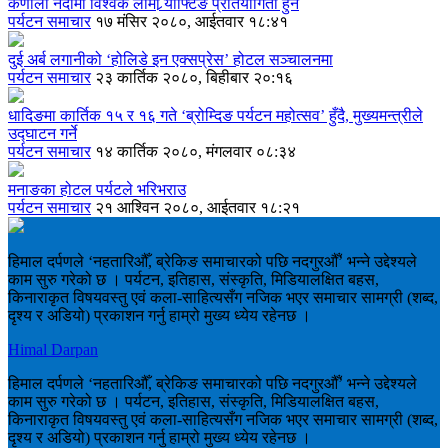
कर्णाली नदीमा विश्वकै लामो र्‍याफ्टिङ प्रतियोगिता हुने
पर्यटन समाचार
१७ मंसिर २०८०, आईतवार १८:४१
दुई अर्ब लगानीको ‘होलिडे इन एक्सप्रेस’ होटल सञ्चालनमा
पर्यटन समाचार
२३ कार्तिक २०८०, बिहीबार २०:१६
धादिङमा कार्तिक १५ र १६ गते ‘ब्रोम्दिङ पर्यटन महोत्सव’ हुँदै, मुख्यमन्त्रीले
उद्घाटन गर्ने
पर्यटन समाचार
१४ कार्तिक २०८०, मंगलवार ०८:३४
मनाङका होटल पर्यटले भरिभराउ
पर्यटन समाचार
२१ आश्विन २०८०, आईतवार १८:२१
हिमाल दर्पणले ‘नहतारिऔँ, ब्रेकिङ समाचारको पछि नदगुरऔँ’ भन्ने उद्देश्यले
काम सुरु गरेको छ । पर्यटन, इतिहास, संस्कृति, मिडियालक्षित बहस,
किनाराकृत विषयवस्तु एवं कला-साहित्यसँग नजिक भएर समाचार सामग्री (शब्द,
दृश्य र अडियो) प्रकाशन गर्नु हाम्रो मुख्य ध्येय रहेनछ ।
Himal Darpan
हिमाल दर्पणले ‘नहतारिऔँ, ब्रेकिङ समाचारको पछि नदगुरऔँ’ भन्ने उद्देश्यले
काम सुरु गरेको छ । पर्यटन, इतिहास, संस्कृति, मिडियालक्षित बहस,
किनाराकृत विषयवस्तु एवं कला-साहित्यसँग नजिक भएर समाचार सामग्री (शब्द,
दृश्य र अडियो) प्रकाशन गर्नु हाम्रो मुख्य ध्येय रहेनछ ।