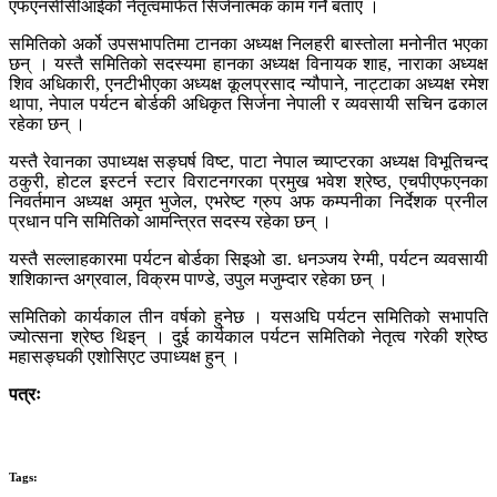
एफएनसीसीआईको नेतृत्वमार्फत सिर्जनात्मक काम गर्ने बताए ।
समितिको अर्को उपसभापतिमा टानका अध्यक्ष निलहरी बास्तोला मनोनीत भएका
छन् । यस्तै समितिको सदस्यमा हानका अध्यक्ष विनायक शाह, नाराका अध्यक्ष
शिव अधिकारी, एनटीभीएका अध्यक्ष कूलप्रसाद न्यौपाने, नाट्टाका अध्यक्ष रमेश
थापा, नेपाल पर्यटन बोर्डकी अधिकृत सिर्जना नेपाली र व्यवसायी सचिन ढकाल
रहेका छन् ।
यस्तै रेवानका उपाध्यक्ष सङ्घर्ष विष्ट, पाटा नेपाल च्याप्टरका अध्यक्ष विभूतिचन्द
ठकुरी, होटल इस्टर्न स्टार विराटनगरका प्रमुख भवेश श्रेष्ठ, एचपीएफएनका
निवर्तमान अध्यक्ष अमृत भुजेल, एभरेष्ट ग्रुप अफ कम्पनीका निर्देशक प्रनील
प्रधान पनि समितिको आमन्त्रित सदस्य रहेका छन् ।
यस्तै सल्लाहकारमा पर्यटन बोर्डका सिइओ डा. धनञ्जय रेग्मी, पर्यटन व्यवसायी
शशिकान्त अग्रवाल, विक्रम पाण्डे, उपुल मजुम्दार रहेका छन् ।
समितिको कार्यकाल तीन वर्षको हुनेछ । यसअघि पर्यटन समितिको सभापति
ज्योत्सना श्रेष्ठ थिइन् । दुई कार्यकाल पर्यटन समितिको नेतृत्व गरेकी श्रेष्ठ
महासङ्घकी एशोसिएट उपाध्यक्ष हुन् ।
पत्रः
Tags: