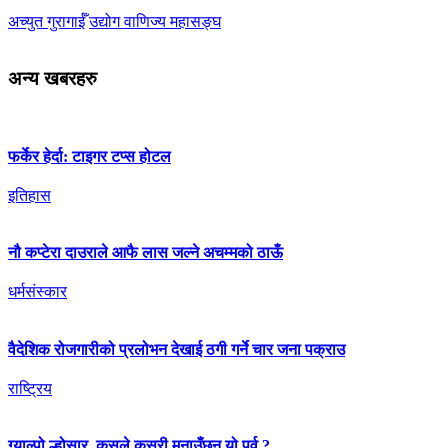
अच्युत गुरागाईँ
उद्योग वाणिज्य महासङ्घ
अन्य खबरहरु
फर्केर हेर्दा: टाइगर टप्स होटल
इतिहास
नौ कप्टेरा दाउराले आफै लास जल्ने अचम्मको ठाऊँ
धर्मसंस्कार
वैदेशिक रोजगारीको प्रलोभन देखाई ठगी गर्ने चार जना पक्राउ
राष्ट्रिय
ग्याल्पो ल्होसार, कसले कसरी मनाउँछन् यो पर्व ?