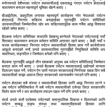
मनोनयनले देशैभरका पर्यटन व्यवसायीलाई एकताबद्ध गराएर पर्यटन क्षेत्रलाई
चलायमान बनाउन महत्त्वपूर्ण भूमिका खेल्ने बताए ।
बीआईटीएम, डब्लुटीएम लगायत महत्त्वपूर्ण कार्यक्रम गरेर नेपालको पर्यटन
क्षेत्रलाई निरन्तर सक्रिय बनाइरहेका गुरागाईँले पर्यटन समितिको
उपसभापतिको जिम्मेवारीमा रहेर थप सक्रियतापूर्वक काम गर्नेमा आफू विश्वस्त
रहेको समेत बताए ।
बैठकमा पर्यटन समितिका सभापति देशबन्धु बस्नेतले नेपालको पर्यटनलाई नयाँ
शिराबाट चलायमान बनाउन वर्तमान समिति अग्रसर रहने बताए । केही नयाँ र
फरक कार्यक्रमबाट निरन्तर पर्यटन व्यवसायीको हितमा काम गर्ने कार्ययोजना
आफूले बनाएको भन्दै उनले उपसभापतिमा गुरागाईँको नियुक्तिले समिति थप
व्यवस्थित, सङ्गठित र जिम्मेवार बनेको पनि बताए ।
बैठकमा गुरागाईँले आफूले तीन दशकको अनुभव अब पर्यटन समितिलाई जिम्मेवार
बनाएर काम गर्ने बताए । उनले बैठकमा पर्यटन व्यवसायलाई उद्योगको मान्यता
दिलाउन पहल गर्ने, पर्यटन ऐन जारी गराउन सरकारलाई निर्णायक दबाब दिन सबै
व्यवसायीको साझा आवाज लिएर सरकारको ध्यानाकर्षण गराउने पनि बताए ।
पर्यटन क्षेत्रका सबै संस्था र व्यवसायीको हितका लागि आफू निरन्तर लाग्ने र
अब पर्यटन समितिमार्फत नै सबै पर्यटन व्यवसायीको एजेन्डा लिएर सरकारसँग
मिलेर काम गर्ने र थप कार्यक्रम ल्याउन पहल गर्ने पनि उनले बताए ।
साथै उनले सातै प्रदेशमा पर्यटनको समानुपातिक विकास र वितरणको लागि
पर्यटन सम्बद्ध सङ्घ संस्था तथा व्यवसायीहरूको हितका लागि