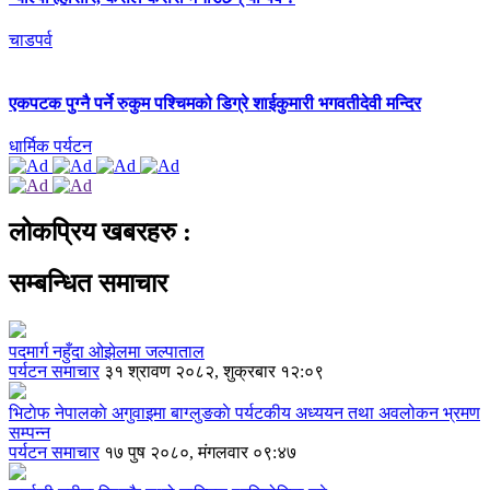
चाडपर्व
एकपटक पुग्‍नै पर्ने रुकुम पश्चिमको डिग्रे शाईकुमारी भगवतीदेवी मन्दिर
धार्मिक पर्यटन
लोकप्रिय खबरहरु :
सम्बन्धित समाचार
पदमार्ग नहुँदा ओझेलमा जल्पाताल
पर्यटन समाचार
३१ श्रावण २०८२, शुक्रबार १२:०९
भिटाेफ नेपालकाे अगुवाइमा बाग्लुङकाे पर्यटकीय अध्ययन तथा अवलोकन भ्रमण
सम्पन्न
पर्यटन समाचार
१७ पुष २०८०, मंगलवार ०९:४७