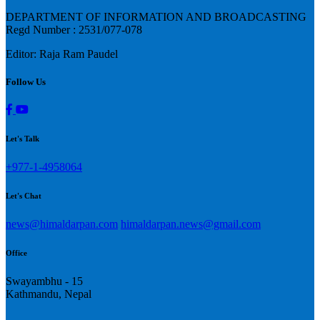
DEPARTMENT OF INFORMATION AND BROADCASTING
Regd Number : 2531/077-078
Editor: Raja Ram Paudel
Follow Us
Let's Talk
+977-1-4958064
Let's Chat
news@himaldarpan.com
himaldarpan.news@gmail.com
Office
Swayambhu - 15
Kathmandu, Nepal