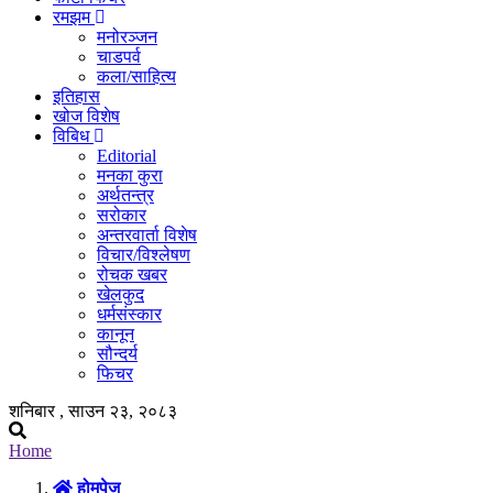
रमझम
मनोरञ्जन
चाडपर्व
कला/साहित्य
इतिहास
खोज विशेष
विबिध
Editorial
मनका कुरा
अर्थतन्त्र
सरोकार
अन्तरवार्ता विशेष
विचार/विश्लेषण
रोचक खबर
खेलकुद
धर्मसंस्कार
कानून
सौन्दर्य
फिचर
शनिबार , साउन २३, २०८३
Home
होमपेज