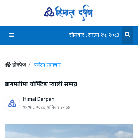
सोमबार , साउन २५, २०८३
पर्यटन समाचार
होमपेज
बागमतीमा र्याफ्टिङ र्‍याली सम्पन्न
Himal Darpan
१६ भाद्र २०८०, शनिबार १९:०६