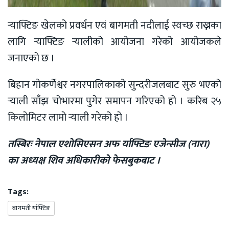
र्‍याफ्टिङ खेलको प्रवर्धन एवं बागमती नदीलाई स्वच्छ राख्नका
लागि र्‍याफ्टिङ र्‍यालीको आयोजना गरेको आयोजकले
जनाएको छ ।
बिहान गाेकर्णेश्वर नगरपालिकाको सुन्दरीजलबाट सुरु भएको
र्‍याली साँझ चोभारमा पुगेर समापन गरिएको हो । करिब २५
किलोमिटर लामो र्‍याली गरेको हो ।
तस्बिरः नेपाल एशाेसिएसन अफ र्याफ्टिङ एजेन्सीज (नारा)
का अध्यक्ष शिव अधिकारीकाे फेसबुकबाट ।
Tags:
बागमती र्याफ्टिङ