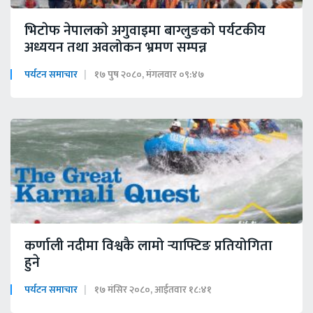
भिटाेफ नेपालकाे अगुवाइमा बाग्लुङकाे पर्यटकीय
अध्ययन तथा अवलोकन भ्रमण सम्पन्न
पर्यटन समाचार
१७ पुष २०८०, मंगलवार ०९:४७
कर्णाली नदीमा विश्वकै लामो र्‍याफ्टिङ प्रतियोगिता
हुने
पर्यटन समाचार
१७ मंसिर २०८०, आईतवार १८:४१