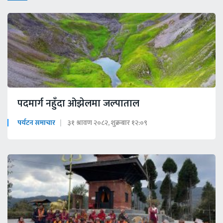
पदमार्ग नहुँदा ओझेलमा जल्पाताल
पर्यटन समाचार
३१ श्रावण २०८२, शुक्रबार १२:०९