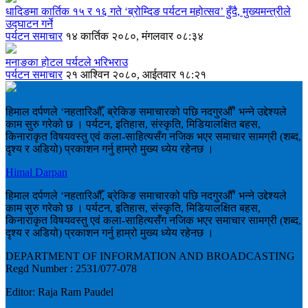
धादिङमा कार्तिक १५ र १६ गते ‘ब्रोम्दिङ पर्यटन महोत्सव’ हुँदै, मुख्यमन्त्रीले
उद्घाटन गर्ने
पर्यटन समाचार
१४ कार्तिक २०८०, मंगलवार ०८:३४
मनाङका होटल पर्यटले भरिभराउ
पर्यटन समाचार
२१ आश्विन २०८०, आईतवार १८:२१
हिमाल दर्पणले ‘नहतारिऔँ, ब्रेकिङ समाचारको पछि नदगुरऔँ’ भन्ने उद्देश्यले
काम सुरु गरेको छ । पर्यटन, इतिहास, संस्कृति, मिडियालक्षित बहस,
किनाराकृत विषयवस्तु एवं कला-साहित्यसँग नजिक भएर समाचार सामग्री (शब्द,
दृश्य र अडियो) प्रकाशन गर्नु हाम्रो मुख्य ध्येय रहेनछ ।
Himal Darpan
हिमाल दर्पणले ‘नहतारिऔँ, ब्रेकिङ समाचारको पछि नदगुरऔँ’ भन्ने उद्देश्यले
काम सुरु गरेको छ । पर्यटन, इतिहास, संस्कृति, मिडियालक्षित बहस,
किनाराकृत विषयवस्तु एवं कला-साहित्यसँग नजिक भएर समाचार सामग्री (शब्द,
दृश्य र अडियो) प्रकाशन गर्नु हाम्रो मुख्य ध्येय रहेनछ ।
DEPARTMENT OF INFORMATION AND BROADCASTING
Regd Number : 2531/077-078
Editor: Raja Ram Paudel