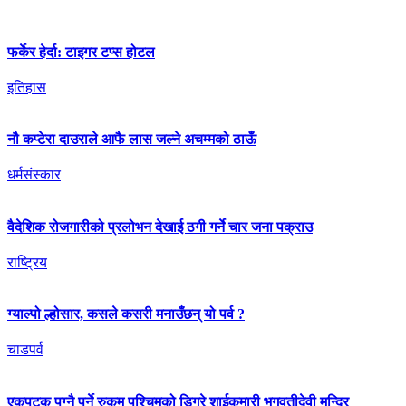
फर्केर हेर्दा: टाइगर टप्स होटल
इतिहास
नौ कप्टेरा दाउराले आफै लास जल्ने अचम्मको ठाऊँ
धर्मसंस्कार
वैदेशिक रोजगारीको प्रलोभन देखाई ठगी गर्ने चार जना पक्राउ
राष्ट्रिय
ग्याल्पो ल्होसार, कसले कसरी मनाउँछन् यो पर्व ?
चाडपर्व
एकपटक पुग्‍नै पर्ने रुकुम पश्चिमको डिग्रे शाईकुमारी भगवतीदेवी मन्दिर