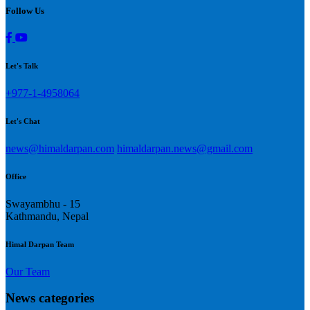
Follow Us
Let's Talk
+977-1-4958064
Let's Chat
news@himaldarpan.com
himaldarpan.news@gmail.com
Office
Swayambhu - 15
Kathmandu, Nepal
Himal Darpan Team
Our Team
News categories