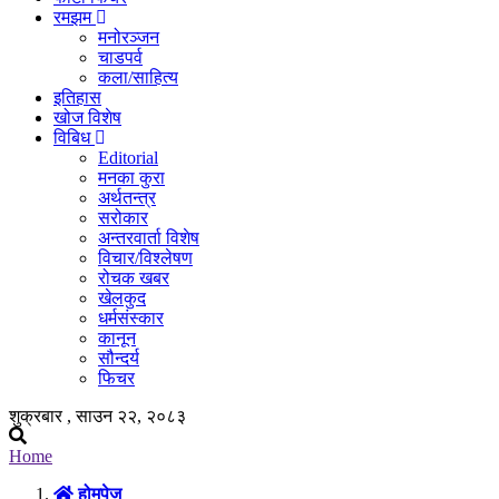
रमझम
मनोरञ्जन
चाडपर्व
कला/साहित्य
इतिहास
खोज विशेष
विबिध
Editorial
मनका कुरा
अर्थतन्त्र
सरोकार
अन्तरवार्ता विशेष
विचार/विश्लेषण
रोचक खबर
खेलकुद
धर्मसंस्कार
कानून
सौन्दर्य
फिचर
शुक्रबार , साउन २२, २०८३
Home
होमपेज