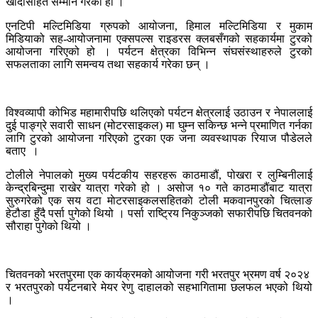
खादासहित सम्मान गरेको हो ।
एनटिपी मल्टिमिडिया ग्रुपको आयोजना, हिमाल मल्टिमिडिया र मुकाम
मिडियाको सह-आयोजनामा एक्सपल्स राइडरस क्लबसँगको सहकार्यमा टुरको
आयोजना गरिएको हो । पर्यटन क्षेत्रका विभिन्न संघसंस्थाहरुले टुरको
सफलताका लागि समन्वय तथा सहकार्य गरेका छन् ।
विश्वव्यापी कोभिड महामारीपछि थलिएको पर्यटन क्षेत्रलाई उठाउन र नेपाललाई
दुई पाङ्ग्रे सवारी साधन (मोटरसाइकल) मा घुम्न सकिन्छ भन्ने प्रमाणित गर्नका
लागि टुरको आयोजना गरिएको टुरका एक जना व्यवस्थापक रियाज पौडेलले
बताए ।
टोलीले नेपालको मुख्य पर्यटकीय सहरहरू काठमाडौं, पोखरा र लुम्बिनीलाई
केन्द्रबिन्दुमा राखेर यात्रा गरेको हो । असोज १० गते काठमाडौंबाट यात्रा
सुरुगरेको एक सय वटा माेटरसाइकलसहितकाे टोली मकवानपुरको चित्लाङ
हेटौडा हुँदै पर्सा पुगेको थियो । पर्सा राष्ट्रिय निकुञ्जको सफारीपछि चितवनको
सौराहा पुगेको थियो ।
चितवनको भरतपुरमा एक कार्यक्रमको आयोजना गरी भरतपुर भ्रमण वर्ष २०२४
र भरतपुरको पर्यटनबारे मेयर रेणु दाहालको सहभागितामा छलफल भएको थियो
।