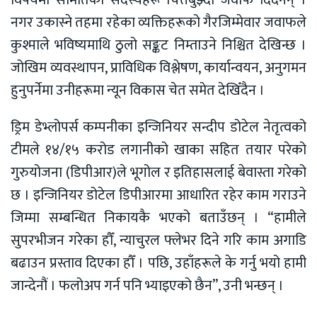
विषयमा समितिका सदस्यहरू चित्तबुझ्दो जवाफ दिँदैनन् ।
नगर उकास्ने तहमा रहेका व्यक्तिहरूको गैरजिम्मेवार जवाफले
कुश्माले भविष्यमाथि ठुलो सङ्कट निम्ताउने निश्चित देखिन्छ ।
जोखिम व्यवस्थापन, प्राविधिक विश्लेषण, कार्यान्वयन, अनुगमन
हुनुपर्नेमा उनीहरूमा न्यून विकास चेत समेत देखिँदैन ।
ड्रिम डेभ्लोपर्स कम्पनीका इन्जिनियर सन्दीप डोटेल नेतृत्वको
टीमले १४/१५ करोड लगानीको खाका सहित तयार परेको
गुरुयोजना (डिपीआर)ले भूगोल र इतिहासलाई बेवास्ता गरेको
छ । इन्जिनियर डोटेल डिपीआरमा आधारित रहेर काम गराउने
जिम्मा सम्बन्धित निकायकै भएको बताउँछन् । “हामीले
सुपरभीजन गरेका हौँ, न्याचुरल फ्लेभर दिने गरि काम अगाडि
बढाउन प्रस्ताव दिएका हौँ । पछि, उहाँहरूले के गर्नु भयो हामी
जान्देनौं । फलोअप गर्न पनि भ्याइएको छैन”, उनी भन्छन् ।