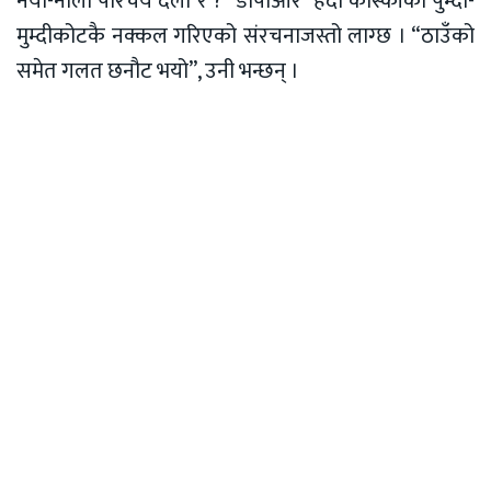
नयाँ-नौलो परिचय देला र ?” डीपीआर हेर्दा कास्कीको पुम्दी-
मुम्दीकोटकै नक्कल गरिएको संरचनाजस्तो लाग्छ । “ठाउँको
समेत गलत छनौट भयो”, उनी भन्छन् ।