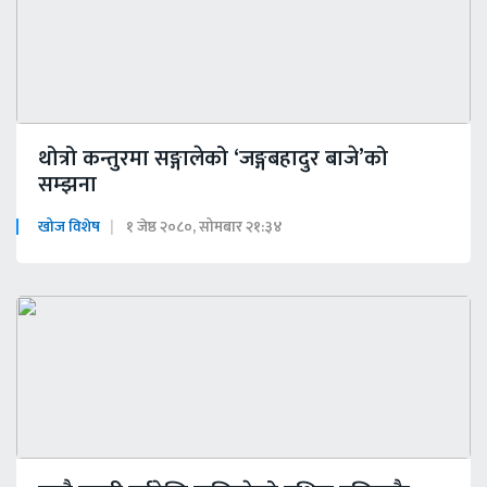
थोत्रो कन्तुरमा सङ्गालेको ‘जङ्गबहादुर बाजे’को
सम्झना
खोज विशेष
१ जेष्ठ २०८०, सोमबार २१:३४