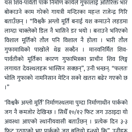
यस शिव-पार्वती पार्क निर्माण कार्यले गुफालाई अतिरिक्त भार
बोकाउने काम गरेको गायत्री मन्दिरका महन्त राजेन्द्र गिरि
बताउँछन् । “विश्वकै अग्लो मूर्ति बनाई यश कमाउने लहडमा
लाग्दा चाक्लेको डिल नै भासिने डर भयो । बनाउने भनिएको
विशाल मूर्तिको तौल पनि विशाल नै होला । भारी तौल
गुफामाथिको पाखोले थेग्न सक्दैन । मानवनिर्मित शिव-
पार्वतीको मूर्तिका कारण गुफाभित्रका प्राचीन शिव लिङ्ग
लगायत देवस्थलहरू भास्सिन सक्छन्”, उनी भन्छन्. “फलतः
भोलि गुफाको नामनिसान मेटिन सक्ने खतरा बढेर गएको छ
।”
‘विश्वकै अग्लो मूर्ति’ निर्माणस्थलमा पुग्दा निर्माणाधीन पार्कको
जग नै कमजोर देखिन्छ । सिधैँ १०/१२ फिट जग उठाइदा यो
अवस्था आएको स्थानीयवासी बताउँछन् । प्रत्येक दिन ३-३
फिट उठाएको भए पार्कको जग बलियो हुन्थ्यो कि”, उनीहरू