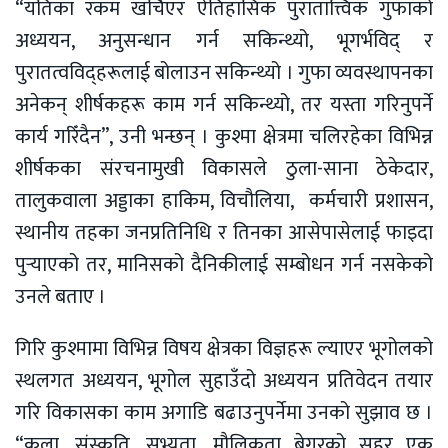
“यतिका रकम खर्चिएर ऐतिहासिक पुरातात्त्विक गुफाको
अध्ययन, अनुसन्धान गर्न सकिन्थ्यो, भूगर्भविद् र
पुरातत्वविद्हरूलाई बोलाउन सकिन्थ्यो । गुफा व्यवस्थापनका
अनेकन् शीर्षकहरू काम गर्न सकिन्थ्यो, तर यस्ता गरिनुपर्ने
कार्य गरिँदैन”, उनी भन्छन् । कुश्मा क्षेत्रमा चलिरहेका विभिन्न
शीर्षकका संरचनामुखी विकासले ठुला-साना ठेकेदार,
तालुकवाला अड्डाका हाकिम, विचौलिया, कर्मचारी प्रशासन,
स्थानीय तहका जनप्रतिनिधि र तिनका आसेपासेलाई फाइदा
पुर्‍याएको तर, मानिसको दैनिकीलाई सम्बोधन गर्न नसकेको
उनले बताए ।
गिरि कुश्मामा विभिन्न विषय क्षेत्रका विज्ञहरू ल्याएर भूगोलको
स्थलगत अध्ययन, भूगोल सुहाउँदो अध्ययन प्रतिवेदन तयार
गरि विकासका काम अगाडि बढाउनुपर्नेमा उनको सुझाव छ ।
“कला, संस्कृति, सभ्यता, मौलिकता बेगरको सहर एक