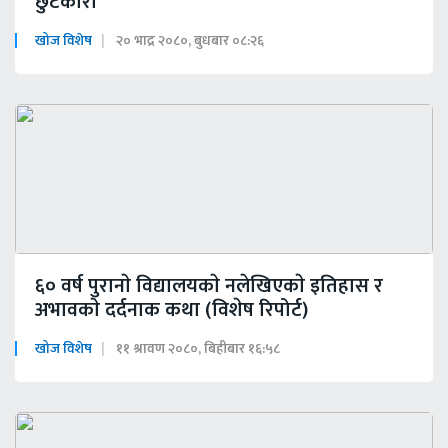
छुटकारा
खोज विशेष
२० भाद्र २०८०, बुधबार ०८:२६
६० वर्ष पुरानाे विद्यालयकाे नलेखिएकाे इतिहास र
अभावकाे दर्दनाक कथा (विशेष रिपोर्ट)
खोज विशेष
११ श्रावण २०८०, बिहीबार १६:५८