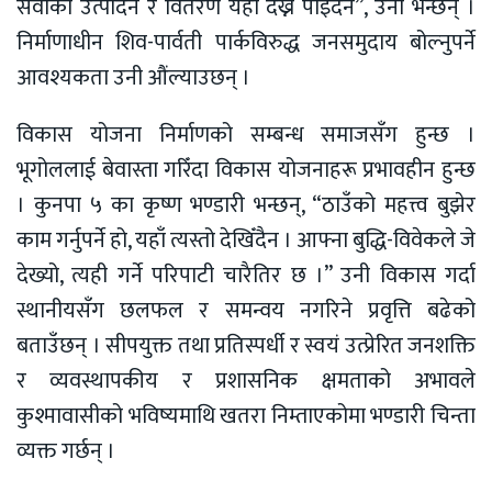
सेवाको उत्पादन र वितरण यहाँ देख्न पाइँदैन”, उनी भन्छन् ।
निर्माणाधीन शिव-पार्वती पार्कविरुद्ध जनसमुदाय बोल्नुपर्ने
आवश्यकता उनी औंल्याउछन् ।
विकास योजना निर्माणको सम्बन्ध समाजसँग हुन्छ ।
भूगोललाई बेवास्ता गरिँदा विकास योजनाहरू प्रभावहीन हुन्छ
। कुनपा ५ का कृष्ण भण्डारी भन्छन्, “ठाउँको महत्त्व बुझेर
काम गर्नुपर्ने हो, यहाँ त्यस्तो देखिँदैन । आफ्ना बुद्धि-विवेकले जे
देख्यो, त्यही गर्ने परिपाटी चारैतिर छ ।” उनी विकास गर्दा
स्थानीयसँग छलफल र समन्वय नगरिने प्रवृत्ति बढेको
बताउँछन् । सीपयुक्त तथा प्रतिस्पर्धी र स्वयं उत्प्रेरित जनशक्ति
र व्यवस्थापकीय र प्रशासनिक क्षमताको अभावले
कुश्मावासीको भविष्यमाथि खतरा निम्ताएकोमा भण्डारी चिन्ता
व्यक्त गर्छन् ।