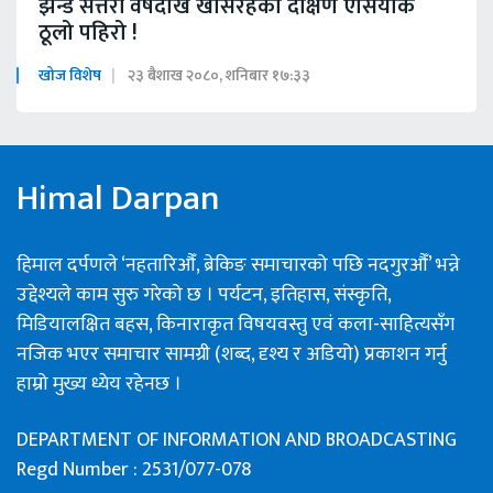
झन्डै सत्तरी वर्षदेखि खसिरहेको दक्षिण एसियाकै
ठूलो पहिरो !
खोज विशेष
२३ बैशाख २०८०, शनिबार १७:३३
Himal Darpan
हिमाल दर्पणले ‘नहतारिऔँ, ब्रेकिङ समाचारको पछि नदगुरऔँ’ भन्ने
उद्देश्यले काम सुरु गरेको छ । पर्यटन, इतिहास, संस्कृति,
मिडियालक्षित बहस, किनाराकृत विषयवस्तु एवं कला-साहित्यसँग
नजिक भएर समाचार सामग्री (शब्द, दृश्य र अडियो) प्रकाशन गर्नु
हाम्रो मुख्य ध्येय रहेनछ ।
DEPARTMENT OF INFORMATION AND BROADCASTING
Regd Number : 2531/077-078