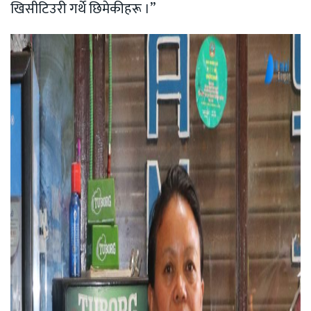
खिसीटिउरी गर्थे छिमेकीहरू ।”