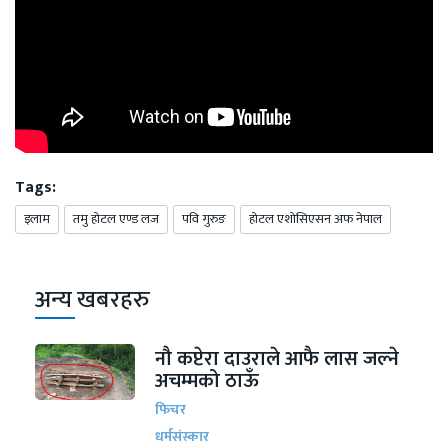
Tags:
इलाम
तमु हाेटल एण्ड लज
पवि गुरुङ
हाेटल एशाेसिएसन अफ नेपाल
अन्य खबरहरु
नौ कप्टेरा दाउराले आफै लास जल्ने
अचम्मको ठाऊँ
फिचर
धर्मसंस्कार