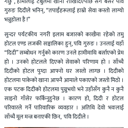
गर्छु”, हामीलाई टेबुलमा खाना राखिदिएपछि सँगै बसेर पवि
गुरुङ दिदीले भनिन्, “तपाईँहरूलाई हाम्रो सेवा कस्तो लाग्यो
भन्नुहोला है !”
सुन्दर पर्यटकीय नगरी इलाम बजारको काखैमा रहेको तमु
होटल एण्ड लजकी सञ्चालिका हुन्, पवि गुरुङ । उनलाई यहाँ
“दिदी” सम्बोधन गर्नुको कारण उनले हामीमाथि बर्साएको प्रेम
हो । उनको होटलले दिएको सेवाको परिणाम हो । साँच्चै
दिदीको होटल पुग्दा आफ्नो घर जस्तो लाग्छ । दिदीको
होटलमा पाकेको खाना आफ्नै आमाले पकाएको जस्तो मिठो ।
एक पटक दिदीको होटलमा पुग्नुभयो भने उहाँसँग कुनै न कुनै
साइनो गाँसेर फर्किनुहुनेछ । कारण हो, दिदी र होटल
परिवारले गर्ने पारिवारिक व्यवहार । अतिथि देवो भवःलाई
साँच्चै मूल मन्त्र बनाएकी छिन, पवि दिदीले ।