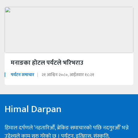
मनाङका होटल पर्यटले भरिभराउ
पर्यटन समाचार
२१ आश्विन २०८०, आईतवार १८:२१
Himal Darpan
हिमाल दर्पणले ‘नहतारिऔँ, ब्रेकिङ समाचारको पछि नदगुरऔँ’ भन्ने
उद्देश्यले काम सुरु गरेको छ । पर्यटन, इतिहास, संस्कृति,