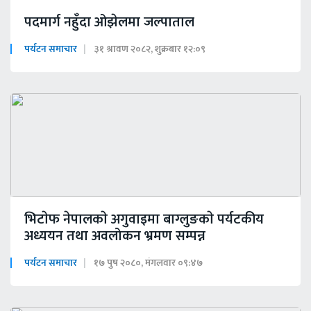
पदमार्ग नहुँदा ओझेलमा जल्पाताल
पर्यटन समाचार
३१ श्रावण २०८२, शुक्रबार १२:०९
भिटाेफ नेपालकाे अगुवाइमा बाग्लुङकाे पर्यटकीय
अध्ययन तथा अवलोकन भ्रमण सम्पन्न
पर्यटन समाचार
१७ पुष २०८०, मंगलवार ०९:४७