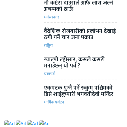
नौ कप्टेरा दाउराले आफै लास जल्ने
अचम्मको ठाऊँ
धर्मसंस्कार
वैदेशिक रोजगारीको प्रलोभन देखाई
ठगी गर्ने चार जना पक्राउ
राष्ट्रिय
ग्याल्पो ल्होसार, कसले कसरी
मनाउँछन् यो पर्व ?
चाडपर्व
एकपटक पुग्‍नै पर्ने रुकुम पश्चिमको
डिग्रे शाईकुमारी भगवतीदेवी मन्दिर
धार्मिक पर्यटन