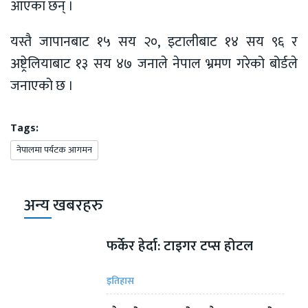
आएका छन् ।
यस्तै जापानबाट १५ सय २०, इटालीबाट १४ सय ९६ र
अष्ट्रेलियाबाट १३ सय ४७ जनाले नेपाल भ्रमण गरेको बोर्डले
जनाएको छ ।
Tags:
नेपालमा पर्यटक आगमन
अन्य खबरहरु
फर्केर हेर्दा: टाइगर टप्स होटल
इतिहास