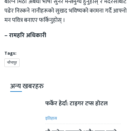
बोल्ने मिठो अबधी भाषा सुनेर मन्त्रमुग्ध हुनुहोस् र मदरसाबाट
पढेर निस्कने नानीहरूको सुखद भविष्यको कामना गर्दै आफ्नो
मन पवित्र बनाएर फर्किनुहोस् ।
– रामहरि अधिकारी
Tags:
नरैनापुर
अन्य खबरहरु
फर्केर हेर्दा: टाइगर टप्स होटल
इतिहास