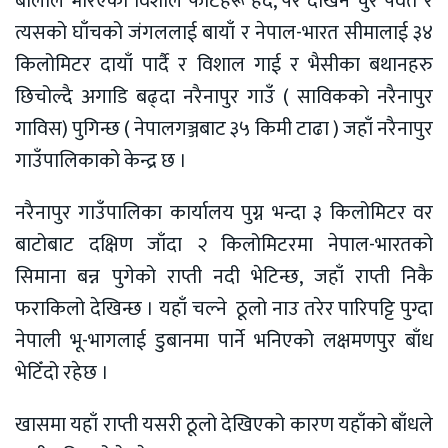
बालीले भरिएका विशाल फाँटहरू हेर्दै, पर देखिने चुरे पर्वत र
त्यसको घाँचको जंगललाई बायाँ र नेपाल-भारत सीमालाई ३४
किलोमिटर दायाँ पार्दै र विशाल गाई र भैसीका बथानहरु
छिचोल्दै अगाडि बढ्दा नरैनापुर गाउँ ( साविकको नरैनापुर
गाविस) पुगिन्छ ( नेपालगञ्जबाट ३५ किमी टाढा ) जहाँ नरैनापुर
गाउँपालिकाको केन्द्र छ ।
नरैनापुर गाउँपालिका कार्यालय पुग्न भन्दा ३ किलोमिटर वर
बाटोबाट दक्षिण जाँदा २ किलोमिटरमा नेपाल-भारतको
सिमाना बन्न पुगेको राप्ती नदी भेटिन्छ, जहाँ राप्ती निकै
फराकिलो देखिन्छ । यहाँ चल्ने ठूलो नाउ तरेर पारिपट्टि पुग्दा
नेपाली भू-भागलाई डुबानमा पार्ने भनिएको लक्षमणपुर बाँध
भेटिँदो रहेछ ।
खासमा यहाँ राप्ती यसरी ठूलो देखिएको कारण यहाँको बाँधले