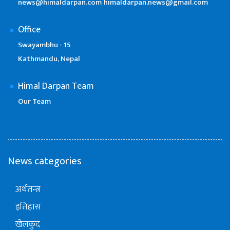
news@himaldarpan.com
himaldarpan.news@gmail.com
Office
Swayambhu - 15
Kathmandu, Nepal
Himal Darpan Team
Our Team
News categories
अर्थतन्त्र
इतिहास
खेलकुद