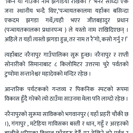
‘किन यो गाउँको नाम झगडिया राखेको ?’ भनेर सोध्दा एक
जना स्थानीय भन्दै थिए,‘पन्चायतकालमा यहाँका बसिन्दा
एकदम झगडा गर्थे,त्यही भएर जीतबहादुर प्रधान
(पन्चायतकालका प्रधानपन्च ) ले यस्तो नाम राखिदिएछन् ।
अहिले त यहाँ त्यस्तो झगडा हुन्न, तर नाम त रै’गो, कसो गर्नु र !’
त्यहाँबाट नरैनापुर गाउँपालिका सुरू हुन्छ। नरैनापुर र राप्ती
सोनारीको सिमानाबाट ८ किलोमिटर उत्तरमा चुरे पर्वतको
टुप्पोमा सन्तानेश्वर महादेवको मन्दिर रहेछ ।
आन्तरिक पर्यटकको गन्तव्य र पिकनिक स्पटको रूपमा
विकास हुँदै गरेको त्यो ठाउँमा साउनमा मेला पनि लाग्दो रहेछ ।
नरैनापुरको सुरूमा साविकको भगवानपुर ( यहाँ प्रहरी चौकी छ
।), गंगापुर , मटेहिया गाविसका बस्ती र धान, गहुँ र अरहरको