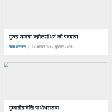
गुरुङ सम्पदा ‘क्होलसोंथर’ को पदयात्रा
यात्रा संस्मरण
२४ आश्विन २०८०, बुधबार ०८:२६
गुम्बाडाँडादेखि पाथीभरासम्म