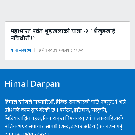
महाभारत पर्वत शृङ्खलाको यात्रा -२: “शैलुङलाई
नचिथोरौँ !”
यात्रा संस्मरण
७ चैत्र २०७९, मंगलवार ०९:००
Himal Darpan
हिमाल दर्पणले ‘नहतारिऔँ, ब्रेकिङ समाचारको पछि नदगुरऔँ’ भन्ने
उद्देश्यले काम सुरु गरेको छ । पर्यटन, इतिहास, संस्कृति,
मिडियालक्षित बहस, किनाराकृत विषयवस्तु एवं कला-साहित्यसँग
नजिक भएर समाचार सामग्री (शब्द, दृश्य र अडियो) प्रकाशन गर्नु
हाम्रो मुख्य ध्येय रहेनछ ।