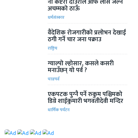
नौ कप्टेरा दाउराले आफै लास जल्ने
अचम्मको ठाऊँ
धर्मसंस्कार
वैदेशिक रोजगारीको प्रलोभन देखाई
ठगी गर्ने चार जना पक्राउ
राष्ट्रिय
ग्याल्पो ल्होसार, कसले कसरी
मनाउँछन् यो पर्व ?
चाडपर्व
एकपटक पुग्‍नै पर्ने रुकुम पश्चिमको
डिग्रे शाईकुमारी भगवतीदेवी मन्दिर
धार्मिक पर्यटन