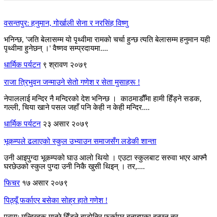
वसन्तपुर: हनुमान, गोर्खाली सेना र नरसिंह विष्णु
भनिन्छ, 'जति बेलासम्म यो पृथ्वीमा रामको चर्चा हुन्छ त्यति बेलासम्म हनुमान यही
पृथ्वीमा हुनेछन् ।' वैष्णव सम्प्रदायमा....
धार्मिक पर्यटन
९ श्रावण २०७९
राजा त्रिभुवन जन्माउने सेतो गणेश र सेता मुसाहरू !
नेपाललाई मन्दिर नै मन्दिरको देश भनिन्छ । काठमाडौँमा हामी हिँड्ने सडक,
गल्ली, चिया खाने पसल जहाँ पनि केही न केही मन्दिर....
धार्मिक पर्यटन
२३ असार २०७९
भूकम्पले ढलाएको स्कुल उभ्याउन समाजसँग लडेकी शान्ता
उनी आइपुग्दा भूकम्पको घाउ आलो थियो । एउटा स्कुलबाट सरुवा भएर आफ्नै
घरछेउको स्कुल पुग्दा उनी निकै खुसी थिइन् । तर,....
फिचर
१७ असार २०७९
पिठ्यूँ फर्काएर बसेका सोह्र हाते गणेश !
प्राय: मन्दिरहरू मान्छे हिँड्ने बाटोतिर फर्काएर बनाइएका हुन्छन् तर,