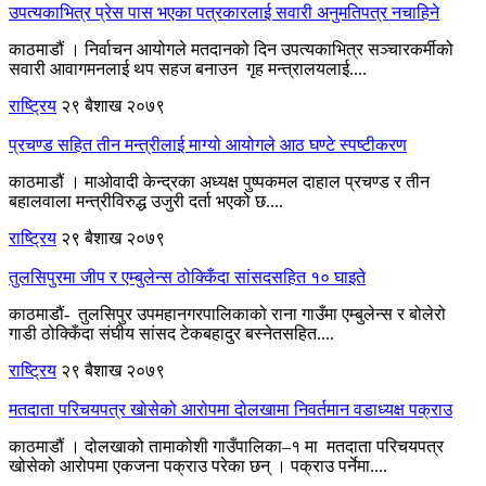
उपत्यकाभित्र प्रेस पास भएका पत्रकारलाई सवारी अनुमतिपत्र नचाहिने
काठमाडौं । निर्वाचन आयोगले मतदानको दिन उपत्यकाभित्र सञ्चारकर्मीको
सवारी आवागमनलाई थप सहज बनाउन गृह मन्त्रालयलाई....
राष्ट्रिय
२९ बैशाख २०७९
प्रचण्ड सहित तीन मन्त्रीलाई माग्यो आयोगले आठ घण्टे स्पष्टीकरण
काठमाडौं । माओवादी केन्द्रका अध्यक्ष पुष्पकमल दाहाल प्रचण्ड र तीन
बहालवाला मन्त्रीविरुद्ध उजुरी दर्ता भएको छ....
राष्ट्रिय
२९ बैशाख २०७९
तुलसिपुरमा ज‍ीप र एम्बुलेन्स ठोक्किँदा सांसदसहित १० घाइते
काठमाडौं- तुलसिपुर उपमहानगरपालिकाको राना गाउँमा एम्बुलेन्स र बोलेरो
गाडी ठोक्किँदा संघीय सांसद टेकबहादुर बस्नेतसहित....
राष्ट्रिय
२९ बैशाख २०७९
मतदाता परिचयपत्र खोसेको आरोपमा दोलखामा निवर्तमान वडाध्यक्ष पक्राउ
काठमाडौं । दोलखाको तामाकोशी गाउँपालिका–१ मा मतदाता परिचयपत्र
खोसेको आरोपमा एकजना पक्राउ परेका छन् । पक्राउ पर्नेमा....