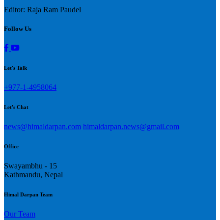
Editor: Raja Ram Paudel
Follow Us
Let's Talk
+977-1-4958064
Let's Chat
news@himaldarpan.com
himaldarpan.news@gmail.com
Office
Swayambhu - 15
Kathmandu, Nepal
Himal Darpan Team
Our Team