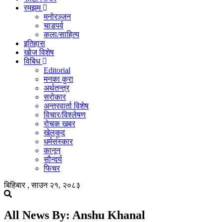
रमझम
मनोरञ्जन
चाडपर्व
कला/साहित्य
इतिहास
खोज विशेष
विबिध
Editorial
मनका कुरा
अर्थतन्त्र
सरोकार
अन्तरवार्ता विशेष
विचार/विश्लेषण
रोचक खबर
खेलकुद
धर्मसंस्कार
कानून
सौन्दर्य
फिचर
बिहिबार , साउन २१, २०८३
All News By: Anshu Khanal