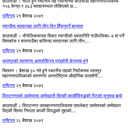
काठमाडौं । भोलि हुने स्थानीय तह निर्वाचनमा काठमाडौं महानगरपालिकामा
१५६ केन्द्र र ३६३ मतदानस्थल तोकिएको छ....
राष्ट्रिय
२९ बैशाख २०७९
म्याग्दीमा मतदानका लागि तीन दिन हिँड्नुपर्ने बाध्यता
काठमाडौं । भौगोलिकरूपमा विकट म्याग्दीको धवलागिरि गाउँपालिका–४ मा पर्ने
सिमकोस र बगरगाउँका बासिन्दा मतदानका लागि तीन....
राष्ट्रिय
२९ बैशाख २०७९
भरतपुरको मतगणना अन्तर्राष्ट्रिय प्रदर्शनी केन्द्रमा हुने
चितवन । बैशाख ३० गते हुने स्थानीय तहको निर्वाचनमा भरतपुर
महानगरपालिकाको मतगणना अन्तर्राष्ट्रिय औद्योगिक प्रदर्शनी....
राष्ट्रिय
२९ बैशाख २०७९
विराटनगरको उपमेयरमा उम्मेदवारी दिएकी कार्कीविरुद्धको रिटको सुनुवाइ सर्‍यो
काठमाडौं । विराटनगर उपमहानगरपालिकामा एमालेबाट उपमेयरको उम्मेदवार
दिएकी शिल्पा निराला कार्की विरुद्धको मुद्दाको....
राष्ट्रिय
२८ बैशाख २०७९